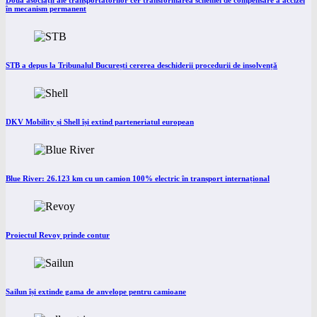
Două asociații ale transportatorilor cer transformarea schemei de compensare a accizei
în mecanism permanent
STB a depus la Tribunalul București cererea deschiderii procedurii de insolvență
DKV Mobility și Shell își extind parteneriatul european
Blue River: 26.123 km cu un camion 100% electric în transport internațional
Proiectul Revoy prinde contur
Sailun își extinde gama de anvelope pentru camioane