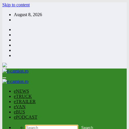
Skip to content
August 8, 2026
eNEWS
eTRUCK
eTRAILER
eVAN
eBUS
ePODCAST