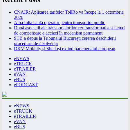
CNAIR: Aplicarea tarifelor TollRo va începe la 1 octombrie
2026
Alba Iulia caută operator pentru transportul public
Două asociații ale transportatorilor cer transformarea schemei
de compensare a accizei în mecanism permanent
STB a depus la Tribunalul București cererea deschiderii
procedurii de insolvență
DKV Mobility și Shell își extind parteneriatul european
eNEWS
eTRUCK
eTRAILER
eVAN
eBUS
ePODCAST
eNEWS
eTRUCK
eTRAILER
eVAN
eBUS