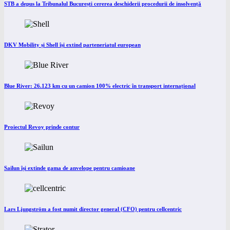
STB a depus la Tribunalul București cererea deschiderii procedurii de insolvență
DKV Mobility și Shell își extind parteneriatul european
Blue River: 26.123 km cu un camion 100% electric în transport internațional
Proiectul Revoy prinde contur
Sailun își extinde gama de anvelope pentru camioane
Lars Ljungström a fost numit director general (CFO) pentru cellcentric