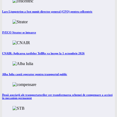
Lars Ljungström a fost numit director general (CFO) pentru cellcentric
IVECO Strator se întoarce
CNAIR: Aplicarea tarifelor TollRo va începe la 1 octombrie 2026
Alba Iulia caută operator pentru transportul public
Două asociații ale transportatorilor cer transformarea schemei de compensare a accizei
în mecanism permanent