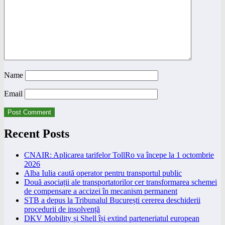
Name
Email
Recent Posts
CNAIR: Aplicarea tarifelor TollRo va începe la 1 octombrie
2026
Alba Iulia caută operator pentru transportul public
Două asociații ale transportatorilor cer transformarea schemei
de compensare a accizei în mecanism permanent
STB a depus la Tribunalul București cererea deschiderii
procedurii de insolvență
DKV Mobility și Shell își extind parteneriatul european