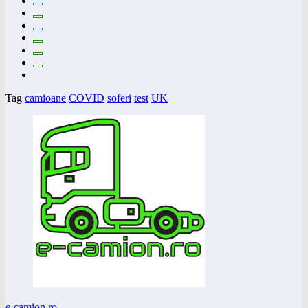
Tag
camioane
COVID
soferi
test
UK
e-camion.ro