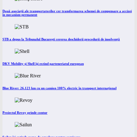
Două asociații ale transportatorilor cer transformarea schemei de compensare a accizei
în mecanism permanent
STB a depus la Tribunalul București cererea deschiderii procedurii de insolvență
DKV Mobility și Shell își extind parteneriatul european
Blue River: 26.123 km cu un camion 100% electric în transport internațional
Proiectul Revoy prinde contur
Sailun își extinde gama de anvelope pentru camioane