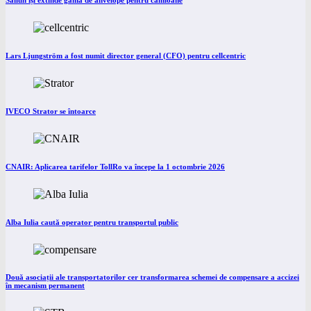
Lars Ljungström a fost numit director general (CFO) pentru cellcentric
IVECO Strator se întoarce
CNAIR: Aplicarea tarifelor TollRo va începe la 1 octombrie 2026
Alba Iulia caută operator pentru transportul public
Două asociații ale transportatorilor cer transformarea schemei de compensare a accizei
în mecanism permanent