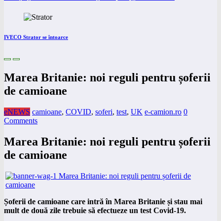
IVECO Strator se întoarce
Marea Britanie: noi reguli pentru șoferii
de camioane
eNEWS
camioane
,
COVID
,
soferi
,
test
,
UK
e-camion.ro
0
Comments
Marea Britanie: noi reguli pentru șoferii
de camioane
Șoferii de camioane care intră în Marea Britanie și stau mai
mult de două zile trebuie să efectueze un test Covid-19.