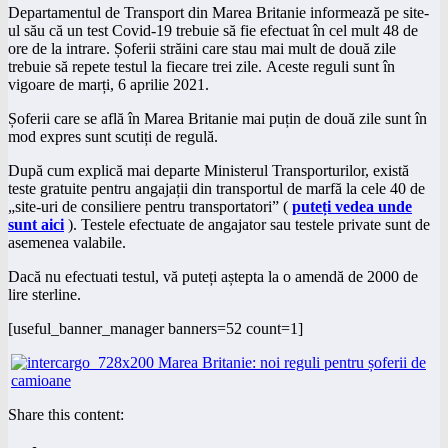
Departamentul de Transport din Marea Britanie informează pe site-
ul său că un test Covid-19 trebuie să fie efectuat în cel mult 48 de
ore de la intrare.
Șoferii
străini care stau mai mult de două zile
trebuie să repete
testul la
fiecare trei zile. Aceste reguli sunt în
vigoare de marți, 6 aprilie 2021.
Șoferii care se află în Marea Britanie mai puțin de două zile sunt în
mod expres sunt scutiți de regulă.
După cum explică mai departe Ministerul Transporturilor, există
teste gratuite pentru angajații din transportul de marfă la cele 40 de
„site-uri de consiliere pentru transportatori” (
puteți vedea unde
sunt aici
). Testele efectuate de
angajator
sau testele private sunt de
asemenea valabile.
Dacă nu efectuati testul, vă puteți aștepta la o
amendă
de 2000 de
lire sterline.
[useful_banner_manager banners=52 count=1]
Share this content: