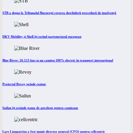
STB a depus la Tribunalul București cererea deschiderii procedurii de insolvență
DKV Mobility și Shell își extind parteneriatul european
Blue River: 26.123 km cu un camion 100% electric în transport internațional
Proiectul Revoy prinde contur
Sailun își extinde gama de anvelope pentru camioane
Lars Ljungström a fost numit director general (CFO) pentru cellcentric