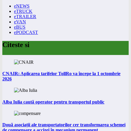
eNEWS
eTRUCK
eTRAILER
eVAN
eBUS
ePODCAST
Citeste si
CNAIR: Aplicarea tarifelor TollRo va începe la 1 octombrie
2026
Alba Iulia caută operator pentru transportul public
Două asociații ale transportatorilor cer transformarea schemei
de compensare a accizei în mecanism permanent