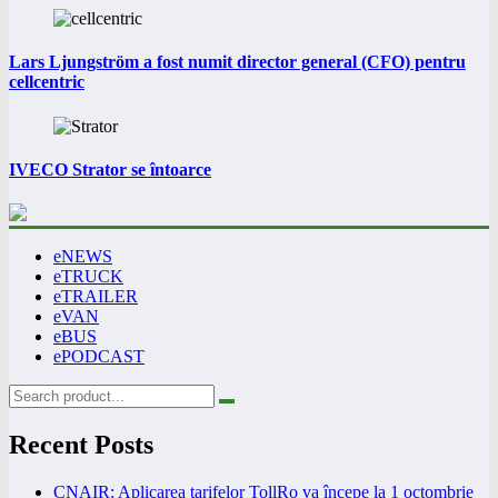
Lars Ljungström a fost numit director general (CFO) pentru
cellcentric
IVECO Strator se întoarce
eNEWS
eTRUCK
eTRAILER
eVAN
eBUS
ePODCAST
Recent Posts
CNAIR: Aplicarea tarifelor TollRo va începe la 1 octombrie