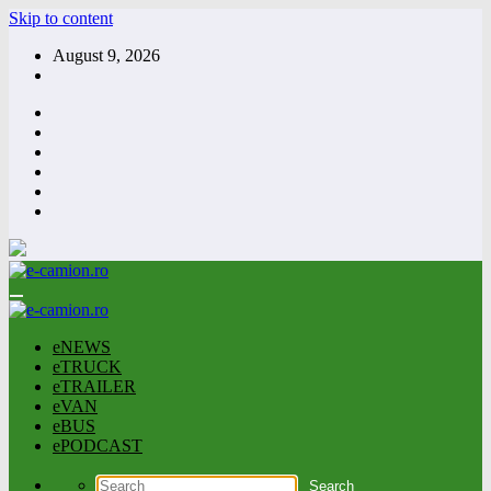
Skip to content
August 9, 2026
eNEWS
eTRUCK
eTRAILER
eVAN
eBUS
ePODCAST