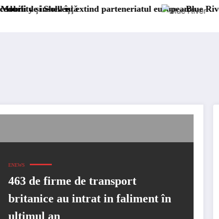
teneriatul european
Blue River: 26.123 km cu un camion 100%
ENEWS
463 de firme de transport
britanice au intrat in faliment în
ultimul an