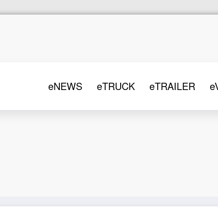
eNEWS
eTRUCK
eTRAILER
e