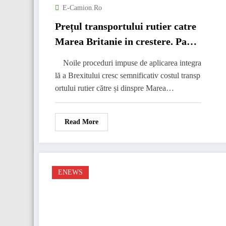
E-Camion.ro
Prețul transportului rutier catre
Marea Britanie in crestere. Pana
la 10 Euro pe kilometru
Noile proceduri impuse de aplicarea integra
lă a Brexitului cresc semnificativ costul transp
ortului rutier către și dinspre Marea…
Read More
ENEWS