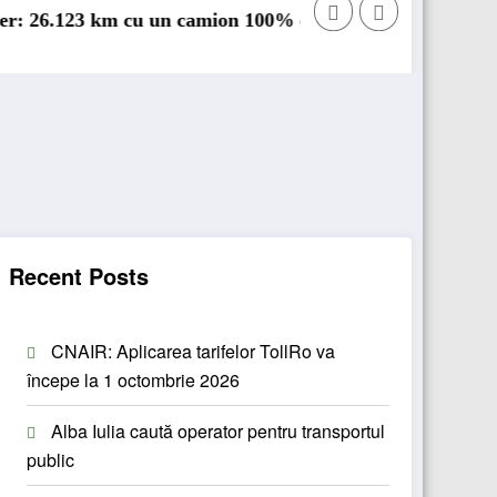
 electric în transport internațional
Proiectul Revoy prinde contur
Sai
Recent Posts
CNAIR: Aplicarea tarifelor TollRo va
începe la 1 octombrie 2026
Alba Iulia caută operator pentru transportul
public