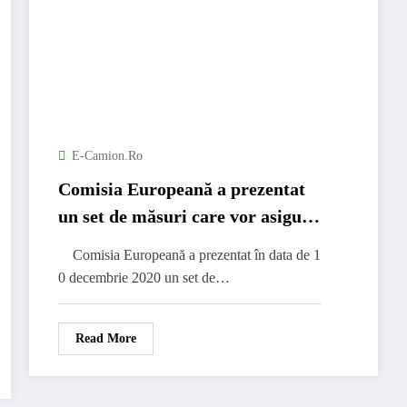
E-Camion.ro
Comisia Europeană a prezentat
un set de măsuri care vor asigura
conectivitatea aeriană și rutieră
Comisia Europeană a prezentat în data de 1
reciproce de bază între UE și
0 decembrie 2020 un set de…
Regatul Unit
Read More