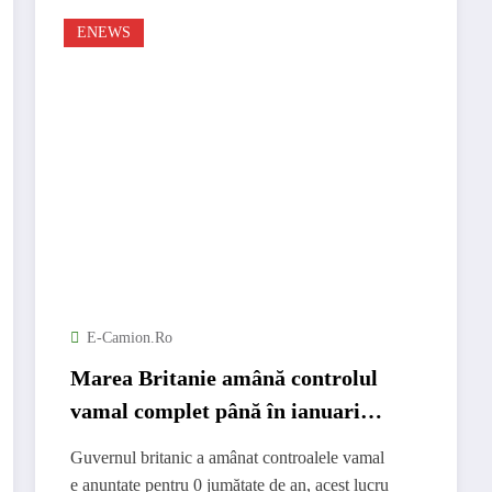
ENEWS
E-Camion.ro
Marea Britanie amână controlul
vamal complet până în ianuarie
2022
Guvernul britanic a amânat controalele vamal
e anunțate pentru 0 jumătate de an, acest lucru