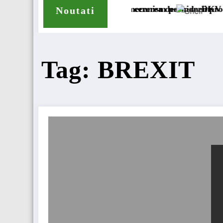
i în mecanism permanent
ti cererea deschiderii procedurii de insolvență
DKV Mobility și Shell își extind par
Noutati
Tag: BREXIT