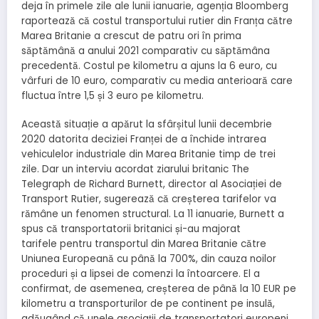
deja în primele zile ale lunii ianuarie, agenția Bloomberg
raportează că costul transportului rutier din Franța către
Marea Britanie a crescut de patru ori în prima
săptămână a anului 2021 comparativ cu săptămâna
precedentă. Costul pe kilometru a ajuns la 6 euro, cu
vârfuri de 10 euro, comparativ cu media anterioară care
fluctua între 1,5 și 3 euro pe kilometru.
Această situație a apărut la sfârșitul lunii decembrie
2020 datorita deciziei Franței de a închide intrarea
vehiculelor industriale din Marea Britanie timp de trei
zile. Dar un interviu acordat ziarului britanic The
Telegraph de Richard Burnett, director al Asociației de
Transport Rutier, sugerează că creșterea tarifelor va
rămâne un fenomen structural. La 11 ianuarie, Burnett a
spus că transportatorii britanici și-au majorat
tarifele pentru transportul din Marea Britanie către
Uniunea Europeană cu până la 700%, din cauza noilor
proceduri și a lipsei de comenzi la întoarcere. El a
confirmat, de asemenea, creșterea de până la 10 EUR pe
kilometru a transporturilor de pe continent pe insulă,
adăugând că unele asociații de transportatori europeni