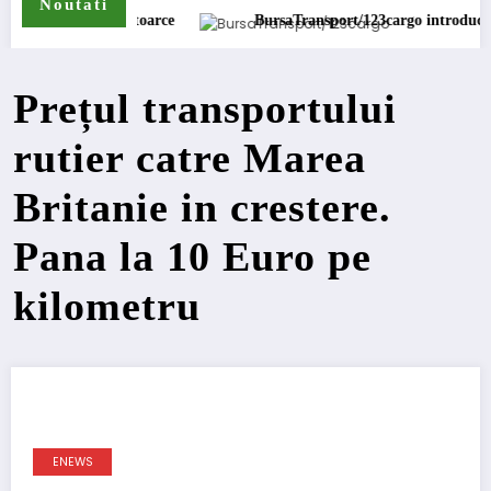
Noutati
întoarce
BursaTransport/123cargo introduce o nouă funcționali
Prețul transportului
rutier catre Marea
Britanie in crestere.
Pana la 10 Euro pe
kilometru
ENEWS