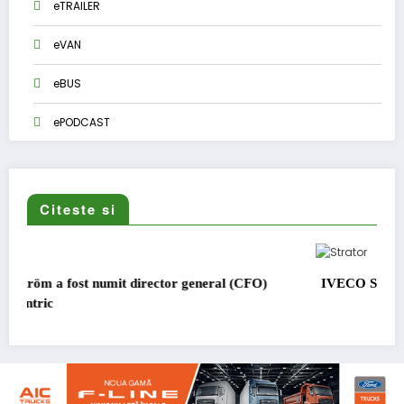
eTRAILER
eVAN
eBUS
ePODCAST
Citeste si
al (CFO)
IVECO Strator se întoarce