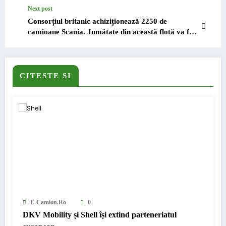
Next post
Consorțiul britanic achiziționează 2250 de
camioane Scania. Jumătate din această flotă va fi
livrata catre Eddie Stobart
CITESTE SI
E-Camion.ro
0
DKV Mobility și Shell își extind parteneriatul