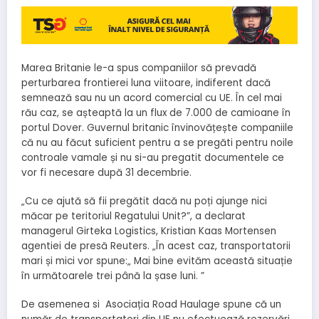
Marea Britanie le-a spus companiilor să prevadă
perturbarea frontierei luna viitoare, indiferent dacă
semnează sau nu un acord comercial cu UE. În cel mai
rău caz, se așteaptă la un flux de 7.000 de camioane în
portul Dover. Guvernul britanic învinovățește companiile
că nu au făcut suficient pentru a se pregăti pentru noile
controale vamale și nu si-au pregatit documentele ce
vor fi necesare după 31 decembrie.
„Cu ce ajută să fii pregătit dacă nu poți ajunge nici
măcar pe teritoriul Regatului Unit?”, a declarat
managerul Girteka Logistics, Kristian Kaas Mortensen
agentiei de presă Reuters. „În acest caz, transportatorii
mari și mici vor spune:„ Mai bine evităm această situație
în următoarele trei până la șase luni. ”
De asemenea si Asociația Road Haulage spune că un