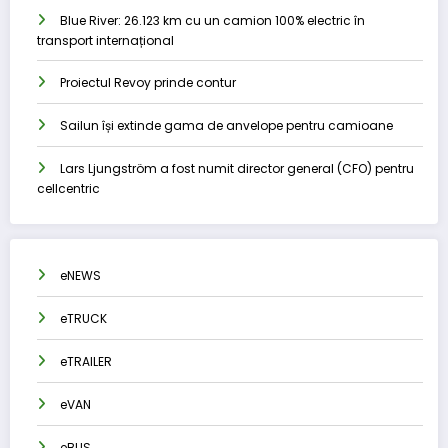
Blue River: 26.123 km cu un camion 100% electric în
transport internațional
Proiectul Revoy prinde contur
Sailun își extinde gama de anvelope pentru camioane
Lars Ljungström a fost numit director general (CFO) pentru
cellcentric
eNEWS
eTRUCK
eTRAILER
eVAN
eBUS