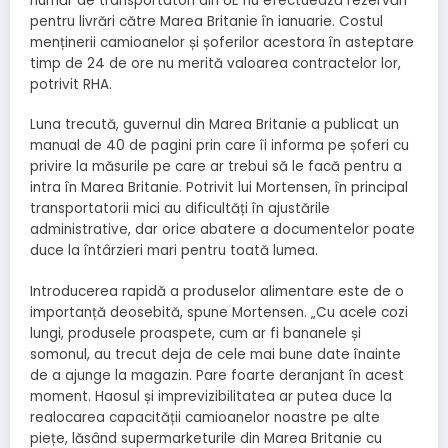
număr de transportatori din UE nu efectuează rezervări
pentru livrări către Marea Britanie în ianuarie. Costul
menținerii camioanelor și șoferilor acestora în asteptare
timp de 24 de ore nu merită valoarea contractelor lor,
potrivit RHA.
Luna trecută, guvernul din Marea Britanie a publicat un
manual de 40 de pagini prin care îi informa pe șoferi cu
privire la măsurile pe care ar trebui să le facă pentru a
intra în Marea Britanie. Potrivit lui Mortensen, în principal
transportatorii mici au dificultăți în ajustările
administrative, dar orice abatere a documentelor poate
duce la întârzieri mari pentru toată lumea.
Introducerea rapidă a produselor alimentare este de o
importanță deosebită, spune Mortensen. „Cu acele cozi
lungi, produsele proaspete, cum ar fi bananele și
somonul, au trecut deja de cele mai bune date înainte
de a ajunge la magazin. Pare foarte deranjant în acest
moment. Haosul și imprevizibilitatea ar putea duce la
realocarea capacității camioanelor noastre pe alte
piețe, lăsând supermarketurile din Marea Britanie cu