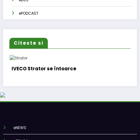
ePODCAST
Citeste si
IVECO Strator se întoarce
Burs
funcț
eNEWS