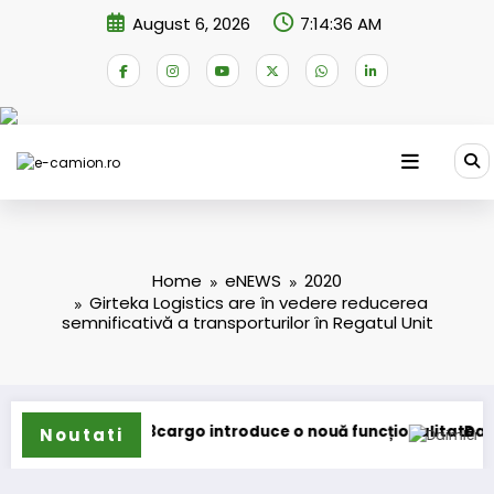
Skip
August 6, 2026
7:14:37 AM
to
content
Home
eNEWS
2020
Girteka Logistics are în vedere reducerea
semnificativă a transporturilor în Regatul Unit
123cargo introduce o nouă funcționalitate
Daimler Truck rech
Noutati