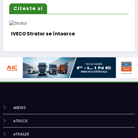
Citeste si
BursaTransport/123cargo introduc
funcționalitate
eNEWS
eTRUCK