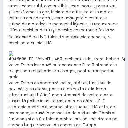
necesar pentru alimentarea rezervorului cu motorină. În
timpul condusului, combustibilul este încălzit, presurizat
și transformat în gaz, înainte de a fi injectat în motor.
Pentru a aprinde gazul, este adăugată o cantitate
infimă de motorină, la momentul injecției. O reducere de
100% a emisiilor de CO
necesită ca motorina fosilă să
2
fie înlocuită cu HVO (uleiuri vegetale hidrogenate) și
combinată cu bio-LNG.
Volvo Trucks colaborează, acum, atât cu furnizorii de
gaz, cât și cu clienții, pentru a dezvolta extinderea
infrastructurii LNG în Europa. Această dezvoltare este
susținută politic în multe țări, dar și de către U.E. O
strategie pentru extinderea infrastructurii LNG este, de
asemenea, inclusă în pachetele de acțiuni ale Comisiei
Europene și ale Statelor membre, privind securizarea pe
termen lung a rezervei de energie din Europa.