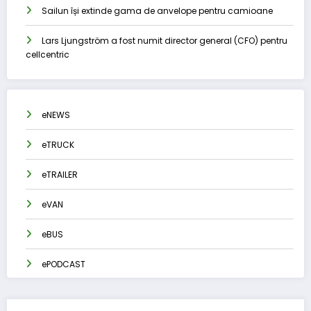
Sailun își extinde gama de anvelope pentru camioane
Lars Ljungström a fost numit director general (CFO) pentru
cellcentric
eNEWS
eTRUCK
eTRAILER
eVAN
eBUS
ePODCAST