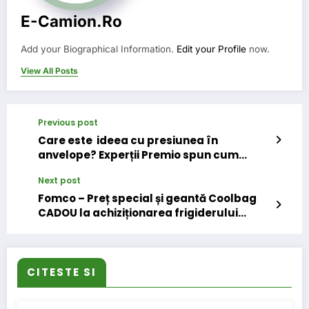
E-Camion.ro
Add your Biographical Information.
Edit your Profile
now.
View All Posts
Previous post
Care este ideea cu presiunea în
anvelope? Experții Premio spun cum
trebuie servisate mașinile echipate cu
Next post
TPMS.
Fomco – Preț special și geantă Coolbag
CADOU la achiziționarea frigiderului
Mobicool!
CITESTE SI