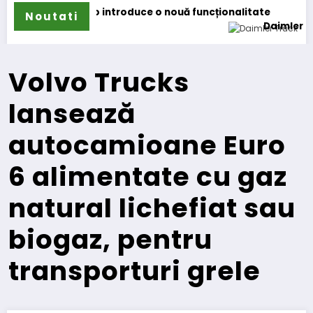
oduce o nouă funcționalitate
Noutati
Daimler Truck recheamă în servic
Volvo Trucks
lansează
autocamioane Euro
6 alimentate cu gaz
natural lichefiat sau
biogaz, pentru
transporturi grele