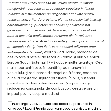
Întreținerea TPMS necesită mai multă atenție în timpul
“
funcționării, respectarea procedurilor specifice în timpul
înlocuirii și instrumentele de diagnostic adecvate pentru
testarea senzorilor de presiune. Numai profesioniștii instruiți
corespunzător și punctele de service specializate pot
gestiona corect mecanismul, fără a expune conducătorul
auto la costurile suplimentare rezultate din întreținerea
necorespunzătoare. Acest lucru este și mai important în cazul
anvelopelor de tip “run flat”, care necesită utilizarea unor
instrumente adecvate
“, explică Piotr Jakuć, manager de
dezvoltare a rețelei de retail la Premio și Vulco Central
Europe South. Sistemul TPMS aduce multe avantaje. Cea
mai importantă este îmbunătățirea manevrării
vehiculului și reducerea distanței de frânare, ceea ce
duce la creșterea siguranței rutiere. În plus, sistemul
permite extinderea duratei de viață a pneurilor și
reducerea consumului de combustibil, ceea ce are un
impact pozitiv asupra mediului.