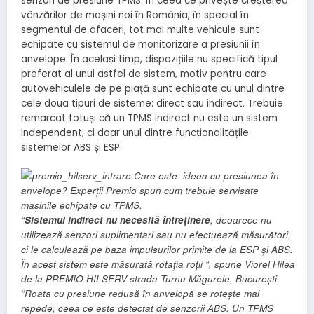
senzori de presiune TPMS. În ceea ce privește creșterea
vânzărilor de mașini noi în România, în special în
segmentul de afaceri, tot mai multe vehicule sunt
echipate cu sistemul de monitorizare a presiunii în
anvelope. În același timp, dispozițiile nu specifică tipul
preferat al unui astfel de sistem, motiv pentru care
autovehiculele de pe piață sunt echipate cu unul dintre
cele doua tipuri de sisteme: direct sau indirect. Trebuie
remarcat totuși că un TPMS indirect nu este un sistem
independent, ci doar unul dintre funcționalitățile
sistemelor ABS și ESP.
“
Sistemul indirect nu necesită întreținere
, deoarece nu
utilizează senzori suplimentari sau nu efectuează măsurători,
ci le calculează pe baza impulsurilor primite de la ESP și ABS.
În acest sistem este măsurată rotația roții “, spune Viorel Hilea
de la PREMIO HILSERV strada Turnu Măgurele, București
.
“Roata cu presiune redusă în anvelopă se rotește mai
repede, ceea ce este detectat de senzorii ABS. Un TPMS