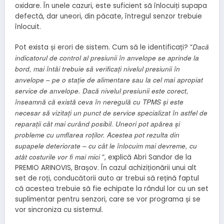
oxidare. În unele cazuri, este suficient să înlocuiți supapa
defectă, dar uneori, din păcate, întregul senzor trebuie
înlocuit.
Dacă
Pot exista și erori de sistem. Cum să le identificați? “
indicatorul de control al presiunii în anvelope se aprinde la
bord, mai întâi trebuie să verificați nivelul presiunii în
anvelope – pe o stație de alimentare sau la cel mai apropiat
service de anvelope. Dacă nivelul presiunii este corect,
înseamnă că există ceva în neregulă cu TPMS și este
necesar să vizitați un punct de service specializat în astfel de
reparații cât mai curând posibil. Uneori pot apărea și
probleme cu umflarea roților. Acestea pot rezulta din
supapele deteriorate – cu cât le înlocuim mai devreme, cu
atât costurile vor fi mai mici
“, explică Abri Sandor de la
PREMIO ARINOVIS, Brașov. În cazul achiziționării unui alt
set de roți, conducătorii auto ar trebui să rețină faptul
că acestea trebuie să fie echipate la rândul lor cu un set
suplimentar pentru senzori, care se vor programa și se
vor sincroniza cu sistemul.