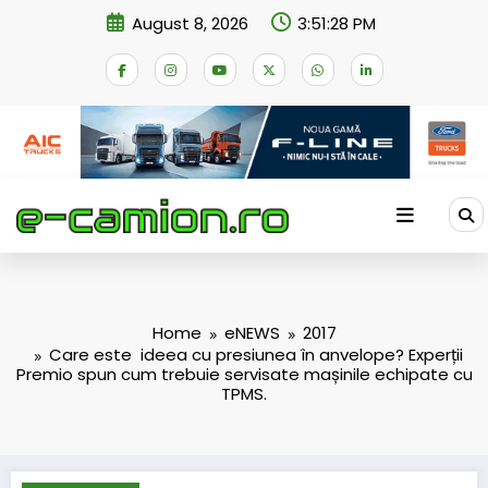
Skip
August 8, 2026
3:51:29 PM
to
content
Home
eNEWS
2017
Care este ideea cu presiunea în anvelope? Experții
Premio spun cum trebuie servisate mașinile echipate cu
TPMS.