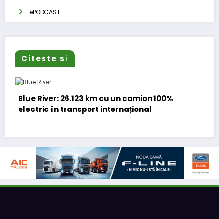
ePODCAST
Citeste si
23 km cu un camion 100%
Proiectul Revoy prind
port internațional
eNEWS