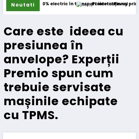
electric în transport internațional
Proiectul Revoy prinde contur
Sai
Noutati
Care este ideea cu
presiunea în
anvelope? Experții
Premio spun cum
trebuie servisate
mașinile echipate
cu TPMS.