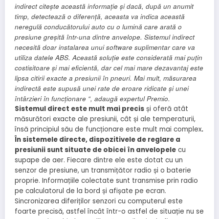
indirect citește această informație și dacă, după un anumit
timp, detectează o diferență, aceasta va indica această
neregulă conducătorului auto cu o lumină care arată o
presiune greșită într-una dintre anvelope. Sistemul indirect
necesită doar instalarea unui software suplimentar care va
utiliza datele ABS. Această soluție este considerată mai puțin
costisitoare și mai eficientă, dar cel mai mare dezavantaj este
lipsa citirii exacte a presiunii în pneuri. Mai mult, măsurarea
indirectă este supusă unei rate de eroare ridicate și unei
întârzieri în funcționare
“, adaugă expertul Premio.
Sistemul direct este mult mai precis
și oferă atât
măsurători exacte ale presiunii, cât și ale temperaturii,
însă principiul său de funcționare este mult mai complex
.
În sistemele directe, dispozitivele de reglare a
presiunii sunt situate de obicei în anvelopele
cu
supape de aer. Fiecare dintre ele este dotat cu un
senzor de presiune, un transmițător radio și o baterie
proprie. Informațiile colectate sunt transmise prin radio
pe calculatorul de la bord și afișate pe ecran.
Sincronizarea diferiților senzori cu computerul este
foarte precisă, astfel încât într-o astfel de situație nu se