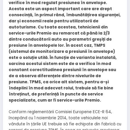
verifice în mod regulat presiunea în anvelope.
Acesta este un aspect important care are drept
consecință, în primul rând, îmbunătățirea siguranței,
dar și economii reale pentru utilizatorii de
autoturisme. Cu toate acestea, tehnicienii din
service-urile Premio au remarcat că până la 2/3
dintre conducătorii auto au parametri greșiți de
presiune în anvelopele lor. În acest caz, TMPS
(sistemul de monitorizare a presiunii în anvelope)
este o soluție utilă. În funcție de varianta instalată,
sarcina acestui sistem este de a verifica în mod
constant corectitudinea presiunii în anvelope sau
de a observa diferențele dintre nivelurile de
presiune. TPMS, ca orice alt sistem, pentru a-și
îndeplini în mod adecvat rolul, trebuie să fie bine
întreținut, de preferință în puncte de service
specializate, cum ar fi service-urile Premio.
Conform reglementării Comisiei Europene ECE-R 64,
începând cu 1 noiembrie 2014, toate vehiculele noi
vândute în țările UE trebuie să fie echipate din fabrică cu