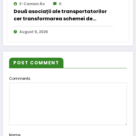
E-Camion.ro
0
Două asociații ale transportatorilor
cer transformarea schemei de
compensare a accizei în mecanism
August 6, 2026
permanent
POST COMMENT
Comments
Name