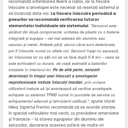
recomandă schimbarea liberă a roților, iar la fiecare
înlocuire a anvelopei este necesar să resetați sistemul și
să încărcați date noi.
La fiecare înlocuire periodică a
pneurilor se recomandă verificarea tuturor
Senzorul este
elementelor individuale ale sistemului
. “
alcătuit din două componente: unitatea de plastic cu o baterie
integrată și supapa – cel mai adesea din aluminiu sau
cauciuc și metal. Ambele părți, atunci când sunt deteriorate,
pot fi înlocuite numai cu altele noi. Senzorii înșiși nu eșuează,
iar înlocuirea lor cu alții noi se va face după 5-8 ani – ceea ce
este echivalent cu durata de viață estimată a bateriilor
instalate în interiorul lor.
Pe de altă parte, senzorii
deteriorați în timpul unei înlocuiri a anvelopelor
neprofesionale trebuie înlocuiți imediat
, prin urmare
utilizatorii trebuie să își amintească să verifice anvelopele
echipate cu sistemul TPMS numai în punctele de service cu
echipamentul adecvat și tehnicienii calificați
“, spune Viorel
Hilea. Expertul Premio recomandă să se acorde atenție,
în special vehiculelor mai vechi, cu precădere amerciane
și franceze – la starea supapelor din aluminiu ale
senzorilor, deoarece acestea suferă de multe ori