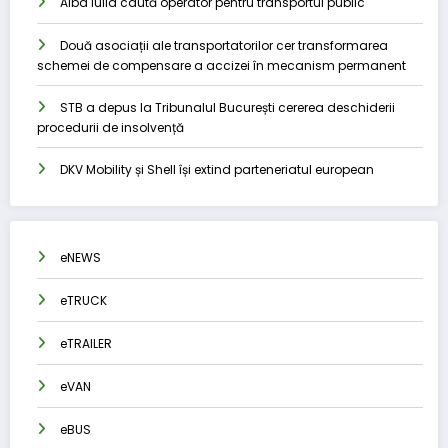
Alba Iulia caută operator pentru transportul public
Două asociații ale transportatorilor cer transformarea
schemei de compensare a accizei în mecanism permanent
STB a depus la Tribunalul București cererea deschiderii
procedurii de insolvență
DKV Mobility și Shell își extind parteneriatul european
eNEWS
eTRUCK
eTRAILER
eVAN
eBUS