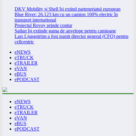
DKV Mobility și Shell își extind parteneriatul european
Blue River: 26.123 km cu un camion 100% electric în
transport internațional
Proiectul Revoy prinde contur
Sailun își extinde gama de anvelope pentru camioane
Lars Ljungström a fost numit director general (CFO) pentru
cellcentric
eNEWS
eTRUCK
eTRAILER
eVAN
eBUS
ePODCAST
eNEWS
eTRUCK
eTRAILER
eVAN
eBUS
ePODCAST