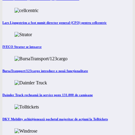
Lars Ljungström a fost numit director general (CFO) pentru cellcentric
IVECO Strator se întoarce
BursaTransport/123cargo introduce o nouă funcționalitate
Daimler Truck recheamă în service peste 131.000 de camioane
DKV Mobility achiziționează pachetul majoritar de acțiuni la Tolltickets