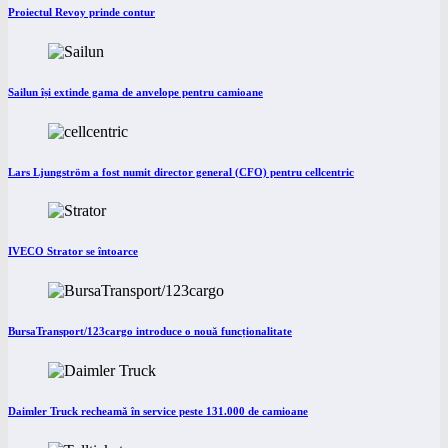
Proiectul Revoy prinde contur
Sailun își extinde gama de anvelope pentru camioane
Lars Ljungström a fost numit director general (CFO) pentru cellcentric
IVECO Strator se întoarce
BursaTransport/123cargo introduce o nouă funcționalitate
Daimler Truck recheamă în service peste 131.000 de camioane