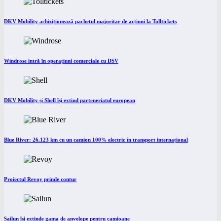
DKV Mobility achiziționează pachetul majoritar de acțiuni la Tolltickets
Windrose intră în operațiuni comerciale cu DSV
DKV Mobility și Shell își extind parteneriatul european
Blue River: 26.123 km cu un camion 100% electric în transport internațional
Proiectul Revoy prinde contur
Sailun își extinde gama de anvelope pentru camioane