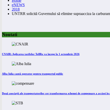
Home
eNEWS
2018
UNTRR solicită Guvernului să elimine supraacciza la carburanț
Noutati
CNAIR: Aplicarea tarifelor TollRo va începe la 1 octombrie 2026
Alba Iulia caută operator pentru transportul public
Două asociații ale transportatorilor cer transformarea schemei de compensare a accizei î