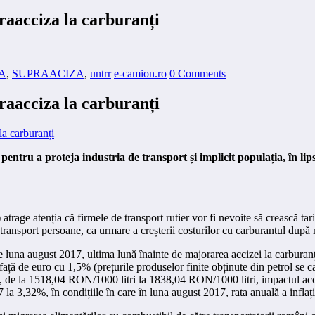
raacciza la carburanți
A
,
SUPRAACIZA
,
untrr
e-camion.ro
0 Comments
raacciza la carburanți
entru a proteja industria de transport și implicit populația, în li
ge atenția că firmele de transport rutier vor fi nevoite să crească tarif
e de transport persoane, ca urmare a creșterii costurilor cu carburantul dup
e luna august 2017, ultima lună înainte de majorarea accizei la carburanți
față de euro cu 1,5% (prețurile produselor finite obținute din petrol se c
, de la 1518,04 RON/1000 litri la 1838,04 RON/1000 litri, impactul acci
a 3,32%, în condițiile în care în luna august 2017, rata anuală a inflaț