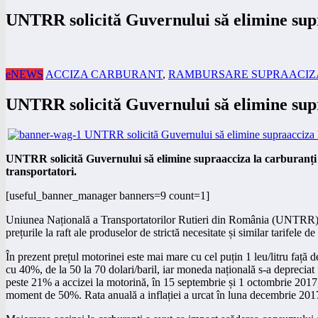
UNTRR solicită Guvernului să elimine sup
eNEWS
ACCIZA CARBURANT
,
RAMBURSARE SUPRAACIZ
UNTRR solicită Guvernului să elimine sup
UNTRR solicită Guvernului să elimine supraacciza la carburanți p
transportatori.
[useful_banner_manager banners=9 count=1]
Uniunea Națională a Transportatorilor Rutieri din România (UNTRR) atra
prețurile la raft ale produselor de strictă necesitate și similar tarifel
În prezent prețul motorinei este mai mare cu cel puțin 1 leu/litru față d
cu 40%, de la 50 la 70 dolari/baril, iar moneda națională s-a depreciat 
peste 21% a accizei la motorină, în 15 septembrie și 1 octombrie 2017
moment de 50%. Rata anuală a inflației a urcat în luna decembrie 2017 l