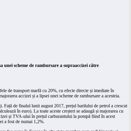
psa unei scheme de rambursare a supraaccizei către
ele de transport marfă cu 20%, cu efecte directe și imediate în
ă majorarea accizei și a lipsei unei scheme de rambursare a acesteia.
. Față de finalul lunii august 2017, prețul barilului de petrol a crescut
alculează în euro). La toate aceste creșteri se adaugă și majorarea cu
zei și TVA-ului în prețul carburantului la pompă fiind în acest
iei a fost de numai 1,2%.