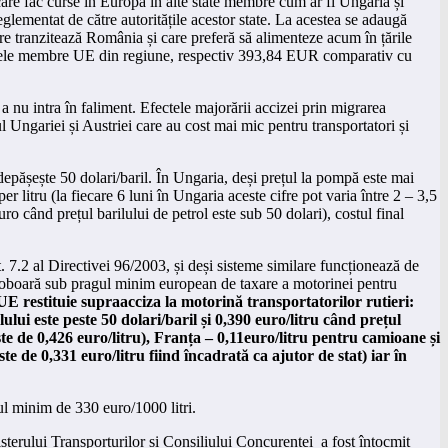
care fac curse în Europa în alte state membre cum ar fi Ungaria și
glementat de către autoritățile acestor state. La acestea se adaugă
re tranzitează România și care preferă să alimenteze acum în țările
tatele membre UE din regiune, respectiv 393,84 EUR comparativ cu
a nu intra în faliment. Efectele majorării accizei prin migrarea
 Ungariei și Austriei care au cost mai mic pentru transportatori și
 depășește 50 dolari/baril. În Ungaria, deși prețul la pompă este mai
 litru (la fiecare 6 luni în Ungaria aceste cifre pot varia între 2 – 3,5
uro când prețul barilului de petrol este sub 50 dolari), costul final
7.2 al Directivei 96/2003, și deși sisteme similare funcționează de
u coboară sub pragul minim european de taxare a motorinei pentru
 UE restituie supraacciza la motorină transportatorilor rutieri:
ului este peste 50 dolari/baril și 0,390 euro/litru când prețul
este de 0,426 euro/litru), Franța – 0,11euro/litru pentru camioane și
te de 0,331 euro/litru fiind încadrată ca ajutor de stat) iar în
gul minim de 330 euro/1000 litri.
sterului Transporturilor și Consiliului Concurenței a fost întocmit