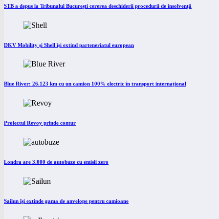
STB a depus la Tribunalul București cererea deschiderii procedurii de insolvență
DKV Mobility și Shell își extind parteneriatul european
Blue River: 26.123 km cu un camion 100% electric în transport internațional
Proiectul Revoy prinde contur
Londra are 3.000 de autobuze cu emisii zero
Sailun își extinde gama de anvelope pentru camioane