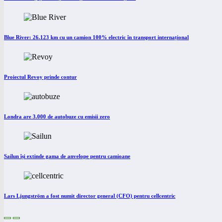
Blue River: 26.123 km cu un camion 100% electric în transport internațional
Proiectul Revoy prinde contur
Londra are 3.000 de autobuze cu emisii zero
Sailun își extinde gama de anvelope pentru camioane
Lars Ljungström a fost numit director general (CFO) pentru cellcentric