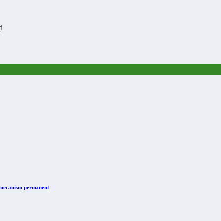
i
n mecanism permanent