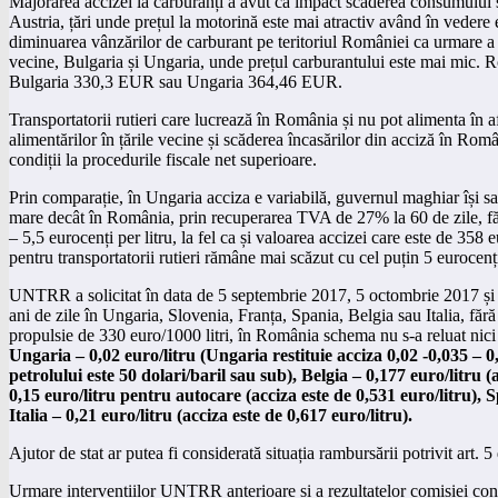
Majorarea accizei la carburanți a avut ca impact scăderea consumului ș
Austria, țări unde prețul la motorină este mai atractiv având în vedere 
diminuarea vânzărilor de carburant pe teritoriul României ca urmare a m
vecine, Bulgaria și Ungaria, unde prețul carburantului este mai mic.
Bulgaria 330,3 EUR sau Ungaria 364,46 EUR.
Transportatorii rutieri care lucrează în România și nu pot alimenta în a
alimentărilor în țările vecine și scăderea încasărilor din acciză în Ro
condiții la procedurile fiscale net superioare.
Prin comparație, în Ungaria acciza e variabilă, guvernul maghiar își sac
mare decât în România, prin recuperarea TVA de 27% la 60 de zile, fără ni
– 5,5 eurocenți per litru, la fel ca și valoarea accizei care este de 358 
pentru transportatorii rutieri rămâne mai scăzut cu cel puțin 5 eurocen
UNTRR a solicitat în data de 5 septembrie 2017, 5 octombrie 2017 și 16
ani de zile în Ungaria, Slovenia, Franța, Spania, Belgia sau Italia, f
propulsie de 330 euro/1000 litri, în România schema nu s-a reluat nici ca
Ungaria – 0,02 euro/litru (Ungaria restituie acciza 0,02 -0,035 – 0,
petrolului este 50 dolari/baril sau sub), Belgia – 0,177 euro/litru 
0,15 euro/litru pentru autocare (acciza este de 0,531 euro/litru), S
Italia – 0,21 euro/litru (acciza este de 0,617 euro/litru).
Ajutor de stat ar putea fi considerată situația rambursării potrivit art.
Urmare intervențiilor UNTRR anterioare și a rezultatelor comisiei const