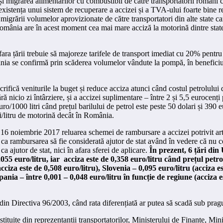
i migrarea alimentărilor cu combustibil de către transportatorii români 
existența unui sistem de recuperare a accizei și a TVA-ului foarte bine re
igrării volumelor aprovizionate de către transportatori din alte state ca
 România are în acest moment cea mai mare acciză la motorină dintre s
fara țării trebuie să majoreze tarifele de transport imediat cu 20% pentru 
mânia se confirmă prin scăderea volumelor vândute la pompă, în beneficiul
rifică veniturile la buget și reduce acciza atunci când costul petrolului
cio zi întârziere, și a accizei suplimentare – între 2 și 5,5 eurocenți per
euro/1000 litri când prețul barilului de petrol este peste 50 dolari și 390 e
ți/litru de motorină decât în România.
 noiembrie 2017 reluarea schemei de rambursare a accizei potrivit art. 
ără ca rambursarea să fie considerată ajutor de stat având în vedere că n
 ajutor de stat, nici în afara sferei de aplicare.
În prezent, 6 țări din
055 euro/litru, iar acciza este de 0,358 euro/litru când prețul petrol
(acciza este de 0,508 euro/litru), Slovenia – 0,095 euro/litru (acciza 
pania – între 0,001 – 0,048 euro/litru în funcție de regiune (acciza es
 5 din Directiva 96/2003, când rata diferențiată ar putea să scadă sub pra
ituite din reprezentanții transportatorilor, Ministerului de Finanțe, Mini