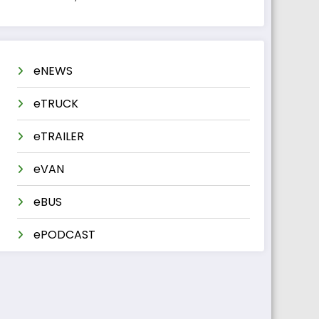
eNEWS
eTRUCK
eTRAILER
eVAN
eBUS
ePODCAST