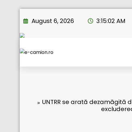
Skip
to
August 6, 2026
3:15:03 AM
content
UNTRR se arată dezamăgită de l
excluderea