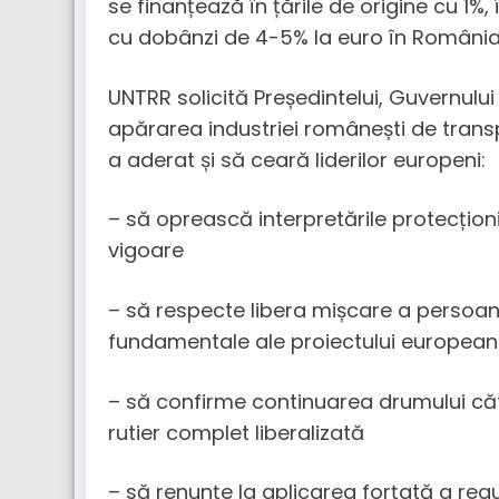
se finanțează în țările de origine cu 1%
cu dobânzi de 4-5% la euro în România
UNTRR solicită Președintelui, Guvernului 
apărarea industriei românești de trans
a aderat și să ceară liderilor europeni:
– să oprească interpretările protecțio
vigoare
– să respecte libera mișcare a persoanelo
fundamentale ale proiectului european
– să confirme continuarea drumului că
rutier complet liberalizată
– să renunțe la aplicarea forțată a regul