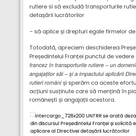
rutiere si să excludă transporturile ruti
detașării lucrătorilor
– să aplice și drepturi egale firmelor de
Totodată, apreciem deschiderea Președ
Președintelui Franței punctul de vedere
francez în transporturile rutiere – un domeni
angajaților săi – și a impactului aplicării Dire
rutieri români
și sperăm ca aceste efortur
acțiuni susținute care să mențină în p
românești și angajații acestora.