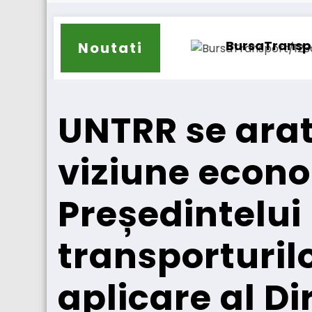
BursaTransport/123cargo introduce o nou
Noutati
UNTRR se arat
viziune econo
Președintelui 
transporturil
aplicare al Di