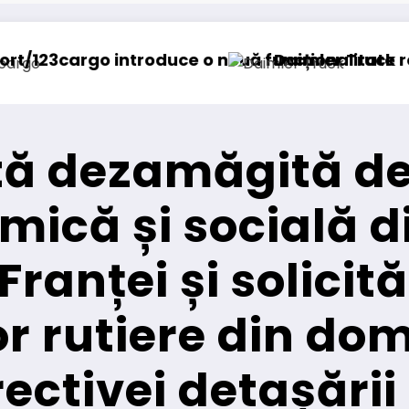
ă funcționalitate
Daimler Truck recheamă în service peste 1
ă dezamăgită de
mică și socială d
Franței și solici
or rutiere din do
rectivei detașării