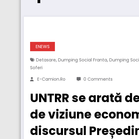
ENEWS
,
,
Detasare
Dumping Social Franta
Dumping Soci
Soferi
E-Camion.ro
0 Comments
UNTRR se arată d
de viziune econom
discursul Președin