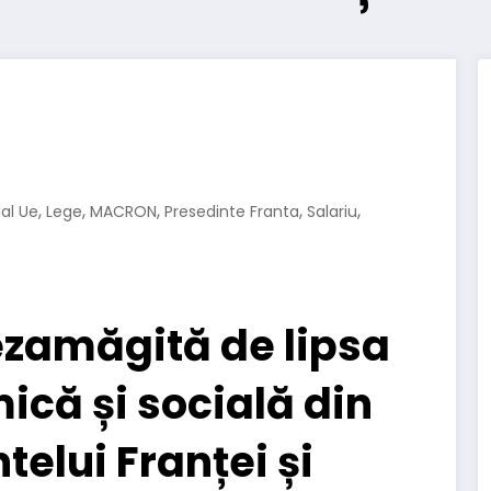
,
,
,
,
,
al Ue
Lege
MACRON
Presedinte Franta
Salariu
ezamăgită de lipsa
ică și socială din
telui Franței și