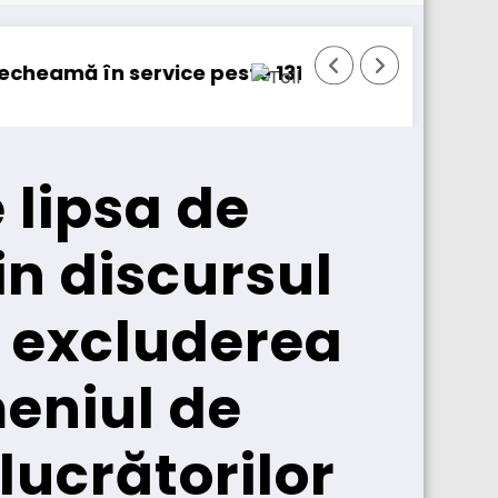
31.000 de camioane
DKV Mobility achiziționează pachetul majoritar 
W
 lipsa de
in discursul
tă excluderea
meniul de
 lucrătorilor