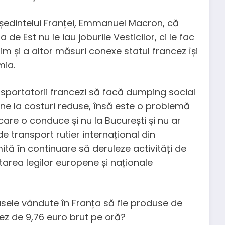
eședintelui Franței, Emmanuel Macron, că
a de Est nu le iau joburile Vesticilor, ci le fac
nim și a altor măsuri conexe statul francez își
mia.
nsportatorii francezi să facă dumping social
ne la costuri reduse, însă este o problemă
care o conduce și nu la București și nu ar
de transport rutier internațional din
ită în continuare să deruleze activități de
tarea legilor europene și naționale
sele vândute în Franța să fie produse de
cez de 9,76 euro brut pe oră?