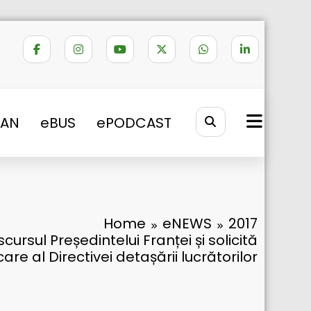
VAN
eBUS
ePODCAST
Home
eNEWS
2017
rsul Președintelui Franței și solicită
re al Directivei detașării lucrătorilor