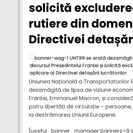
solicită excludere
rutiere din domeni
Directivei detașări
Uniunea Națională a Transportatorilor 
dezamăgită de lipsa de viziune economic
Franței, Emmanuel Macron, și consideră c
patru libertăți de circulație – persoane, 
la destrămarea Uniunii Europene.
[useful_banner_manager banners=9 c