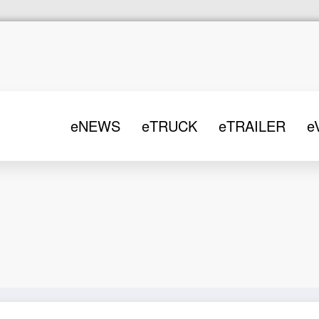
eNEWS
eTRUCK
eTRAILER
e