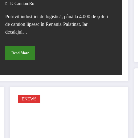
E-Camion.ro
Potrivit industriei de logistică, până la 4.000 de șoferi
de camion lipsesc în Renania-Palatinat. Iar
decalajul…
Read More
ENEWS