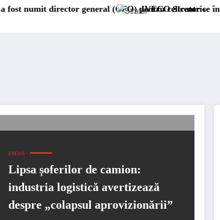
ector general (CFO) pentru cellcentric
IVECO Strator se întoarce
ENEWS
Lipsa șoferilor de camion:
industria logistică avertizează
despre „colapsul aprovizionării”