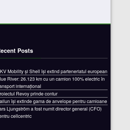
ecent Posts
KV Mobility și Shell își extind parteneriatul european
lue River: 26.123 km cu un camion 100% electric în
ransport internațional
roiectul Revoy prinde contur
ailun își extinde gama de anvelope pentru camioane
ars Ljungström a fost numit director general (CFO)
entru cellcentric