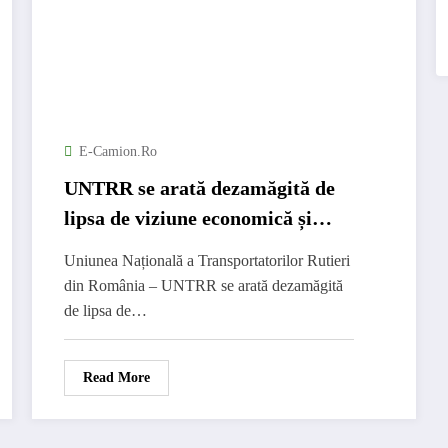
E-Camion.ro
UNTRR se arată dezamăgită de
lipsa de viziune economică și
socială din discursul
Uniunea Națională a Transportatorilor Rutieri
Președintelui Franței și solicită
din România – UNTRR se arată dezamăgită
excluderea transporturilor
de lipsa de…
rutiere din domeniul de aplicare
al Directivei detașării
Read More
lucrătorilor