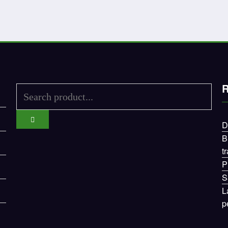
R
D
B
t
P
S
L
p