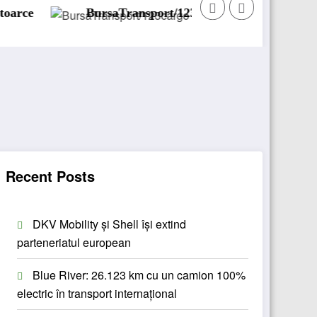
BursaTransport/123cargo introduce o nouă funcționalitat
Da
Recent Posts
DKV Mobility și Shell își extind
parteneriatul european
Blue River: 26.123 km cu un camion 100%
electric în transport internațional