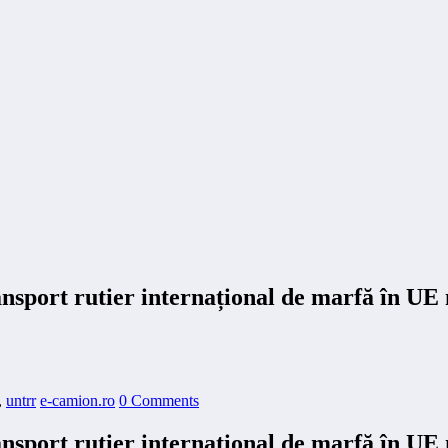
port rutier internațional de marfă în UE n
,
untrr
e-camion.ro
0 Comments
port rutier internațional de marfă în UE n