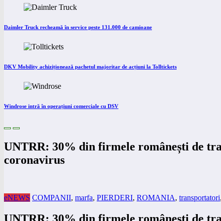
Daimler Truck recheamă în service peste 131.000 de camioane
DKV Mobility achiziționează pachetul majoritar de acțiuni la Tolltickets
Windrose intră în operațiuni comerciale cu DSV
UNTRR: 30% din firmele românești de trans
coronavirus
eNEWS
COMPANII
,
marfa
,
PIERDERI
,
ROMANIA
,
transportatori
UNTRR: 30% din firmele românești de trans