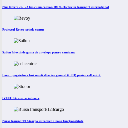
Blue River: 26.123 km cu un camion 100% electric în transport internațional
Proiectul Revoy prinde contur
Sailun își extinde gama de anvelope pentru camioane
Lars Ljungström a fost numit director general (CFO) pentru cellcentric
IVECO Strator se întoarce
BursaTransport/123cargo introduce o nouă funcționalitate