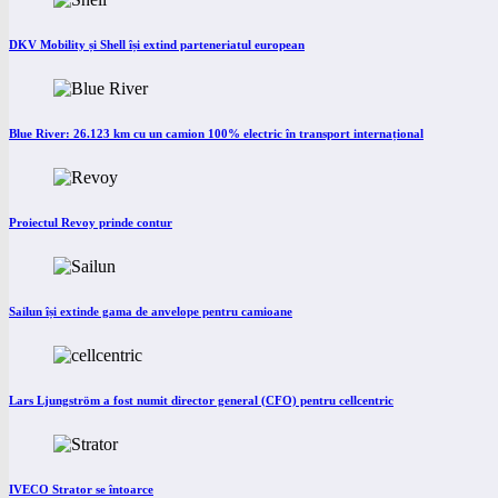
DKV Mobility și Shell își extind parteneriatul european
Blue River: 26.123 km cu un camion 100% electric în transport internațional
Proiectul Revoy prinde contur
Sailun își extinde gama de anvelope pentru camioane
Lars Ljungström a fost numit director general (CFO) pentru cellcentric
IVECO Strator se întoarce