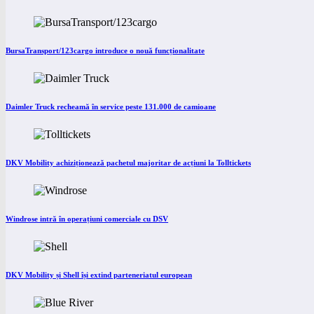
BursaTransport/123cargo introduce o nouă funcționalitate
Daimler Truck recheamă în service peste 131.000 de camioane
DKV Mobility achiziționează pachetul majoritar de acțiuni la Tolltickets
Windrose intră în operațiuni comerciale cu DSV
DKV Mobility și Shell își extind parteneriatul european