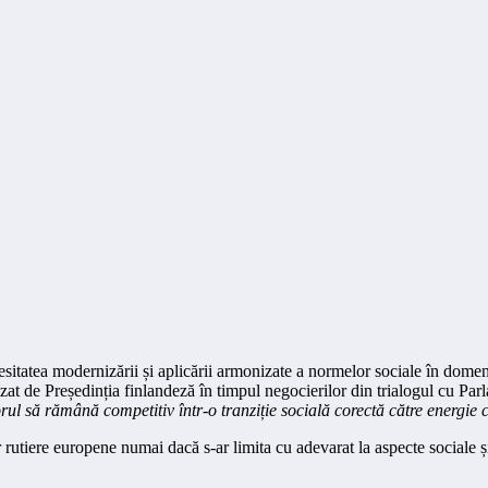
itatea modernizării și aplicării armonizate a normelor sociale în dome
lizat de Președinția finlandeză în timpul negocierilor din trialogul cu
rul să rămână competitiv într-o tranziție socială corectă către energie c
r rutiere europene numai dacă s-ar limita cu adevarat la aspecte sociale ș