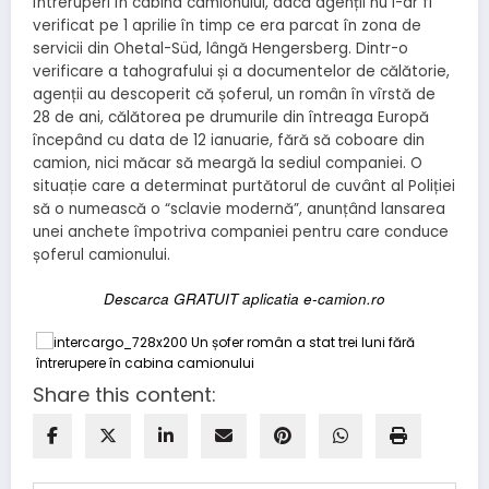
întreruperi în cabina camionului, dacă agenții nu l-ar fi
verificat pe 1 aprilie în timp ce era parcat în zona de
servicii din Ohetal-Süd, lângă Hengersberg. Dintr-o
verificare a tahografului și a documentelor de călătorie,
agenții au descoperit că șoferul, un român în vîrstă de
28 de ani, călătorea pe drumurile din întreaga Europă
începând cu data de 12 ianuarie, fără să coboare din
camion, nici măcar să meargă la sediul companiei. O
situație care a determinat purtătorul de cuvânt al Poliției
să o numească o “sclavie modernă”, anunțând lansarea
unei anchete împotriva companiei pentru care conduce
șoferul camionului.
Descarca GRATUIT aplicatia e-camion.ro
Share this content: