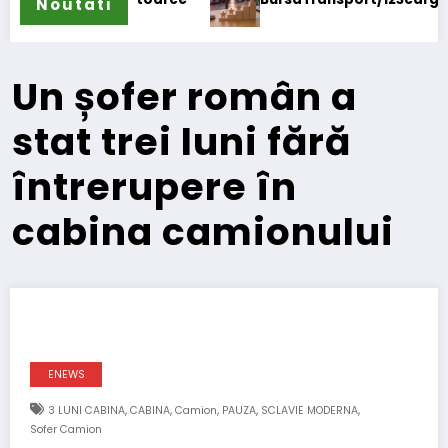
Noutati
Un șofer român a
stat trei luni fără
întrerupere în
cabina camionului
ENEWS
,
,
,
,
,
3 LUNI CABINA
CABINA
Camion
PAUZA
SCLAVIE MODERNA
Sofer Camion