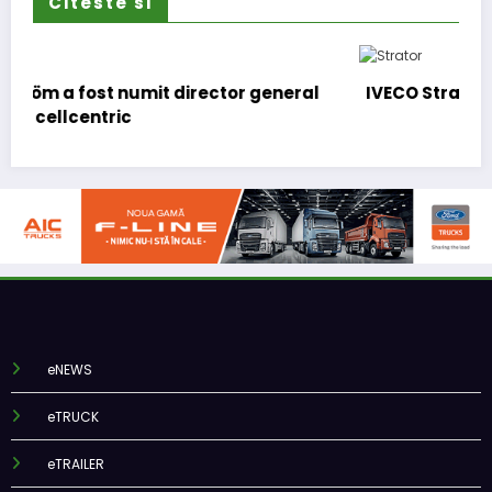
Citeste si
 general
IVECO Strator se întoarce
eNEWS
eTRUCK
eTRAILER