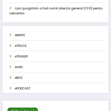
Lars Ljungström a fost numit director general (CFO) pentru
cellcentric
eNEWS
eTRUCK
eTRAILER
eVAN
eBUS
ePODCAST