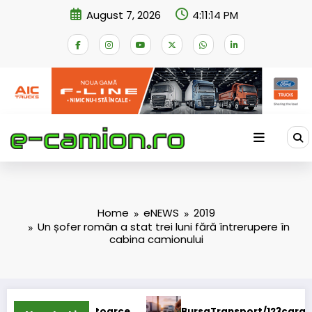
Skip
August 7, 2026
4:11:15 PM
to
content
Home
eNEWS
2019
Un șofer român a stat trei luni fără întrerupere în
cabina camionului
 întoarce
BursaTransport/123cargo introduce o nou