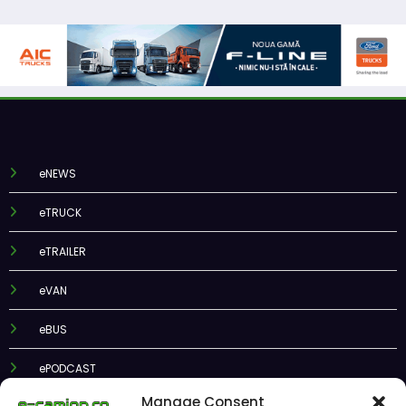
eNEWS
eTRUCK
eTRAILER
eVAN
eBUS
ePODCAST
Manage Consent