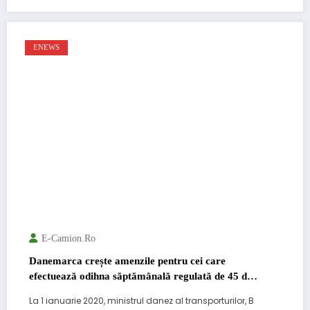
ENEWS
E-Camion.ro
Danemarca crește amenzile pentru cei care
efectuează odihna săptămânală regulată de 45 de
ore în cabină
La 1 ianuarie 2020, ministrul danez al transporturilor, B