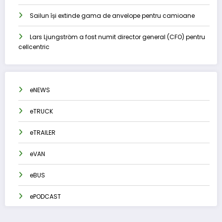
Sailun își extinde gama de anvelope pentru camioane
Lars Ljungström a fost numit director general (CFO) pentru
cellcentric
eNEWS
eTRUCK
eTRAILER
eVAN
eBUS
ePODCAST