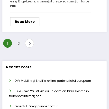
enny Engelbrecht, a anunțat creșterea sancțiunilor pe
ntru…
Read More
Posts
1
2
pagination
Recent Posts
DKV Mobility și Shell își extind parteneriatul european
Blue River: 26.123 km cu un camion 100% electric în
transport internațional
Proiectul Revoy prinde contur