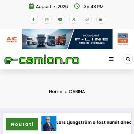
Skip
August 7, 2026
1:35:48 PM
to
content
Home
CABINA
ioane
Lars Ljungström a fost numit director general (CFO) 
Noutati