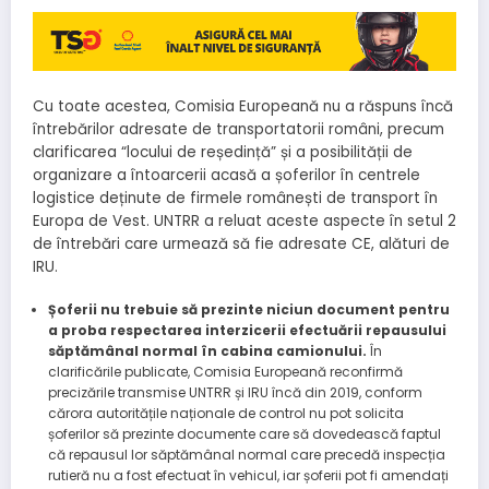
Cu toate acestea, Comisia Europeană nu a răspuns încă
întrebărilor adresate de transportatorii români, precum
clarificarea “locului de reședință” și a posibilității de
organizare a întoarcerii acasă a șoferilor în centrele
logistice deținute de firmele românești de transport în
Europa de Vest. UNTRR a reluat aceste aspecte în setul 2
de întrebări care urmează să fie adresate CE, alături de
IRU.
Șoferii nu trebuie să prezinte niciun document pentru
a proba respectarea interzicerii efectuării repausului
săptămânal normal în cabina camionului.
În
clarificările publicate, Comisia Europeană reconfirmă
precizările transmise UNTRR și IRU încă din 2019, conform
cărora autoritățile naționale de control nu pot solicita
șoferilor să prezinte documente care să dovedească faptul
că repausul lor săptămânal normal care precedă inspecția
rutieră nu a fost efectuat în vehicul, iar șoferii pot fi amendați