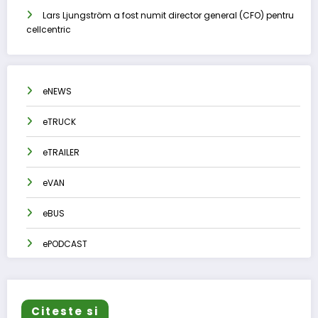
Lars Ljungström a fost numit director general (CFO) pentru
cellcentric
eNEWS
eTRUCK
eTRAILER
eVAN
eBUS
ePODCAST
Citeste si