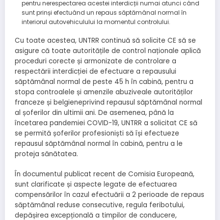
pentru nerespectarea acestei interdicții numai atunci când
sunt prinși efectuând un repaus săptămânal normal în
interiorul autovehiculului la momentul controlului.
Cu toate acestea, UNTRR continuă să solicite CE să se
asigure că toate autoritățile de control naționale aplică
proceduri corecte și armonizate de controlare a
respectării interdicției de efectuare a repausului
săptămânal normal de peste 45 h în cabină, pentru a
stopa controalele și amenzile abuziveale autorităților
franceze și belgieneprivind repausul săptămânal normal
al șoferilor din ultimii ani. De asemenea, până la
încetarea pandemiei COVID-19, UNTRR a solicitat CE să
se permită șoferilor profesioniști să își efectueze
repausul săptămânal normal în cabină, pentru a le
proteja sănătatea.
În documentul publicat recent de Comisia Europeană,
sunt clarificate și aspecte legate de efectuarea
compensărilor în cazul efectuării a 2 perioade de repaus
săptămânal reduse consecutive, regula feribotului,
depășirea excepțională a timpilor de conducere,