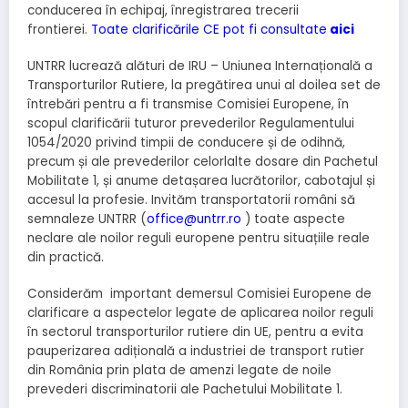
conducerea în echipaj, înregistrarea trecerii
frontierei.
Toate clarificările CE pot fi consultate
aici
UNTRR lucrează alături de IRU – Uniunea Internațională a
Transporturilor Rutiere, la pregătirea unui al doilea set de
întrebări pentru a fi transmise Comisiei Europene, în
scopul clarificării tuturor prevederilor Regulamentului
1054/2020 privind timpii de conducere și de odihnă,
precum și ale prevederilor celorlalte dosare din Pachetul
Mobilitate 1, și anume detașarea lucrătorilor, cabotajul și
accesul la profesie. Invităm transportatorii români să
semnaleze UNTRR (
office@untrr.ro
) toate aspecte
neclare ale noilor reguli europene pentru situațiile reale
din practică.
Considerăm important demersul Comisiei Europene de
clarificare a aspectelor legate de aplicarea noilor reguli
în sectorul transporturilor rutiere din UE, pentru a evita
pauperizarea adițională a industriei de transport rutier
din România prin plata de amenzi legate de noile
prevederi discriminatorii ale Pachetului Mobilitate 1.