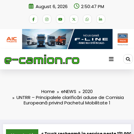
Skip
August 6, 2026
2:50:48 PM
to
content
Home
eNEWS
2020
UNTRR – Principalele clarificări aduse de Comisia
Europeană privind Pachetul Mobilitate 1
uck recheamă în service peste 131.000 de camioane
DKV Mobility a