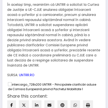
În același timp, reamintim că UNTRR a solicitat la Curtea
de Justiție a UE-CJUE anularea obligației întoarcerii
acasă a șoferilor și a camioanelor, precum și anularea
interzicerii repausului săptămânal normal în cabină.
Totodată, UNTRR a solicitat suspendarea aplicării
obligației întoarcerii acasă a șoferilor și interzicerii
repausului săptămânal normal în cabină, până la o
decizie privind anularea acestora. Având în vedere
publicarea clarificărilor Comisiei Europene privind
obligația întoarcerii acasă a șoferilor, precizările recente
ale CE indică o coordonare preliminară cu CJUE care a
luat decizia de a respinge solicitarea de suspendare
înaintată de UNTRR.
SURSA:
UNTRR.RO
Share this content: