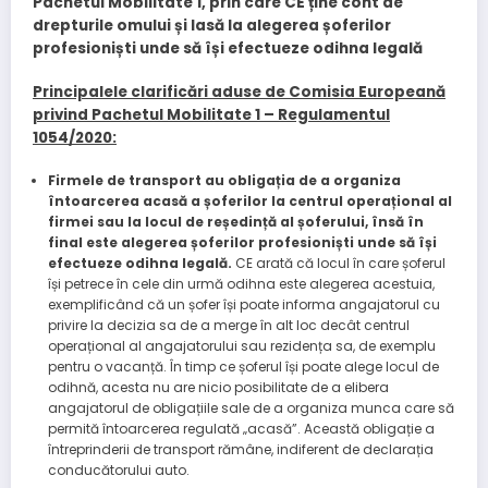
Pachetul Mobilitate 1, prin care CE ține cont de
drepturile omului și lasă la alegerea șoferilor
profesioniști unde să își efectueze odihna legală
Principalele clarificări aduse de Comisia Europeană
privind Pachetul Mobilitate 1 – Regulamentul
1054/2020:
Firmele de transport au obligația de a organiza
întoarcerea acasă a șoferilor la centrul operațional al
firmei sau la locul de reședință al șoferului, însă în
final este alegerea șoferilor profesioniști unde să își
efectueze odihna legală.
CE arată că locul în care șoferul
își petrece în cele din urmă odihna este alegerea acestuia,
exemplificând că un șofer își poate informa angajatorul cu
privire la decizia sa de a merge în alt loc decât centrul
operațional al angajatorului sau rezidența sa, de exemplu
pentru o vacanță. În timp ce șoferul își poate alege locul de
odihnă, acesta nu are nicio posibilitate de a elibera
angajatorul de obligațiile sale de a organiza munca care să
permită întoarcerea regulată „acasă”. Această obligație a
întreprinderii de transport rămâne, indiferent de declarația
conducătorului auto.