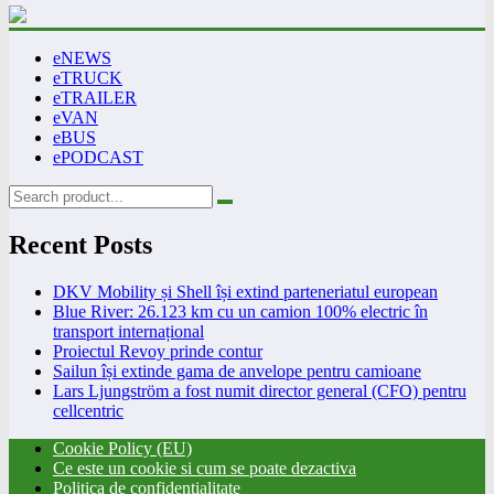
eNEWS
eTRUCK
eTRAILER
eVAN
eBUS
ePODCAST
Recent Posts
DKV Mobility și Shell își extind parteneriatul european
Blue River: 26.123 km cu un camion 100% electric în
transport internațional
Proiectul Revoy prinde contur
Sailun își extinde gama de anvelope pentru camioane
Lars Ljungström a fost numit director general (CFO) pentru
cellcentric
Cookie Policy (EU)
Ce este un cookie si cum se poate dezactiva
Politica de confidentialitate