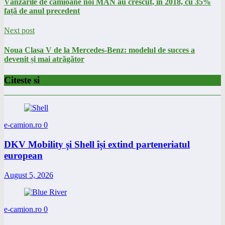
Vânzările de camioane noi MAN au crescut, în 2018, cu 35%
față de anul precedent
Next post
Noua Clasa V de la Mercedes-Benz: modelul de succes a
devenit și mai atrăgător
Citeste si
e-camion.ro
0
DKV Mobility și Shell își extind parteneriatul
european
August 5, 2026
e-camion.ro
0