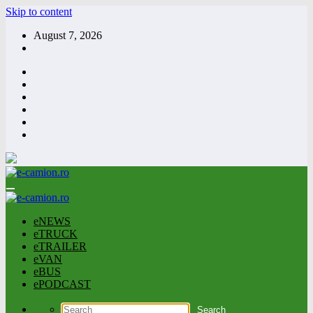
Skip to content
August 7, 2026
eNEWS
eTRUCK
eTRAILER
eVAN
eBUS
ePODCAST