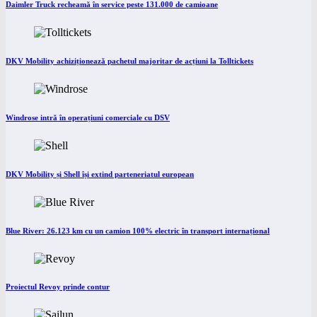
Daimler Truck recheamă în service peste 131.000 de camioane
DKV Mobility achiziționează pachetul majoritar de acțiuni la Tolltickets
Windrose intră în operațiuni comerciale cu DSV
DKV Mobility și Shell își extind parteneriatul european
Blue River: 26.123 km cu un camion 100% electric în transport internațional
Proiectul Revoy prinde contur