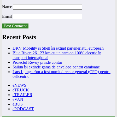
Name
Email
Recent Posts
DKV Mobility și Shell își extind parteneriatul european
Blue River: 26.123 km cu un camion 100% electric în
transport internațional
Proiectul Revoy prinde contur
Sailun își extinde gama de anvelope pentru camioane
Lars Ljungström a fost numit director general (CFO) pentru
cellcentric
eNEWS
eTRUCK
eTRAILER
eVAN
eBUS
ePODCAST