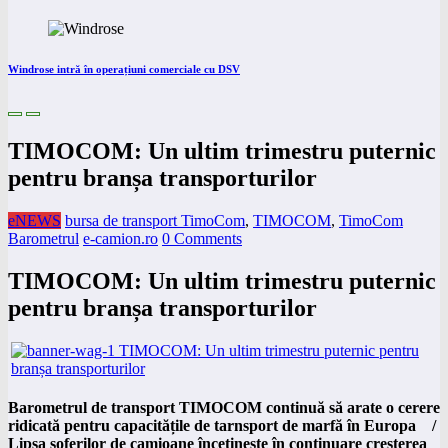
Windrose intră în operațiuni comerciale cu DSV
TIMOCOM: Un ultim trimestru puternic
pentru branșa transporturilor
eNEWS
bursa de transport TimoCom
,
TIMOCOM
,
TimoCom
Barometrul
e-camion.ro
0 Comments
TIMOCOM: Un ultim trimestru puternic
pentru branșa transporturilor
Barometrul de transport TIMOCOM continuă să arate o cerere
ridicată pentru capacitățile de tarnsport de marfă în Europa /
Lipsa șoferilor de camioane încetinește în continuare creșterea