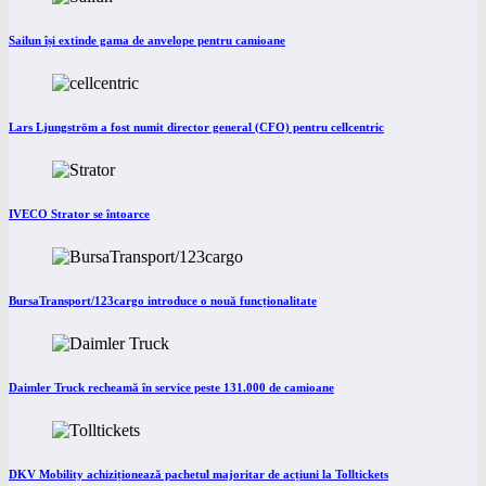
Sailun își extinde gama de anvelope pentru camioane
Lars Ljungström a fost numit director general (CFO) pentru cellcentric
IVECO Strator se întoarce
BursaTransport/123cargo introduce o nouă funcționalitate
Daimler Truck recheamă în service peste 131.000 de camioane
DKV Mobility achiziționează pachetul majoritar de acțiuni la Tolltickets