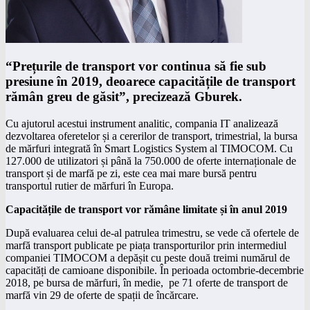
“Prețurile de transport vor continua să fie sub
presiune în 2019, deoarece capacitățile de transport
rămân greu de găsit”, precizează Gburek.
Cu ajutorul acestui instrument analitic, compania IT analizează
dezvoltarea oferetelor și a cererilor de transport, trimestrial, la bursa
de mărfuri integrată în Smart Logistics System al TIMOCOM. Cu
127.000 de utilizatori și până la 750.000 de oferte internaționale de
transport și de marfă pe zi, este cea mai mare bursă pentru
transportul rutier de mărfuri în Europa.
Capacitățile de transport vor rămâne limitate și în anul 2019
După evaluarea celui de-al patrulea trimestru, se vede că ofertele de
marfă transport publicate pe piața transporturilor prin intermediul
companiei TIMOCOM a depășit cu peste două treimi numărul de
capacități de camioane disponibile. În perioada octombrie-decembrie
2018, pe bursa de mărfuri, în medie, pe 71 oferte de transport de
marfă vin 29 de oferte de spații de încărcare.