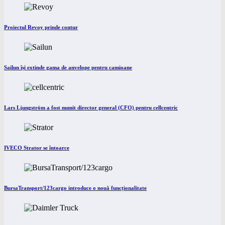
Proiectul Revoy prinde contur
Sailun își extinde gama de anvelope pentru camioane
Lars Ljungström a fost numit director general (CFO) pentru cellcentric
IVECO Strator se întoarce
BursaTransport/123cargo introduce o nouă funcționalitate