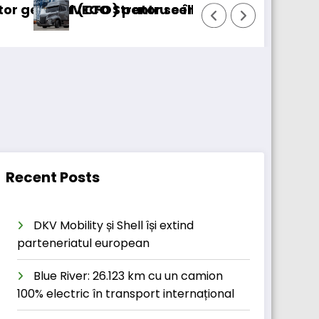
) pentru cellcentric
 Strator se întoarce
BursaTransport/123
Recent Posts
DKV Mobility și Shell își extind
parteneriatul european
Blue River: 26.123 km cu un camion
100% electric în transport internațional