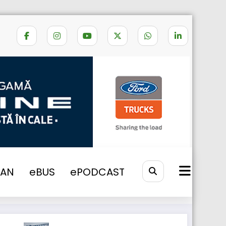
Home
TimoCom Barometrul
VAN
eBUS
ePODCAST