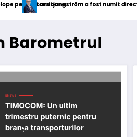
mioane
s Ljungström a fost numit director general (CFO
IVECO
m Barometrul
ENEWS
TIMOCOM: Un ultim
trimestru puternic pentru
branșa transporturilor