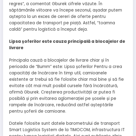
regres“, a comentat Gburek cifrele văzute. În
săptămânile viitoare va începe sezonul, așadar putem
aștepta la un exces de cereri de oferte pentru
capacitatea de transport pe piață. Astfel, “toamna
caldă” pentru logistică a început deja.
Lipsa șoferilor este cauza principală a blocajelor de
livrare
Principala cauză a blocajelor de livrare chiar și în
perioada de “Bumm” este: Lipsa șoferilor Pentru a crea
capacități de încărcare în timp util, camioanele
existente ar trebui să fie folosite chiar mai bine și să fie
evitate cât mai mult posibil cursele fără încărcătură,
afirmă Gburek. Creșterea productivității ar putea fi
posibilă și prin evitarea aglomerației pe șosele și pe
rampele de încărcare, reducând astfel așteptările
pentru șoferii de camioane.
Datele folosite sunt datele barometrului de transport
Smart Logistics System de la TIMOCOM, infrastructura IT