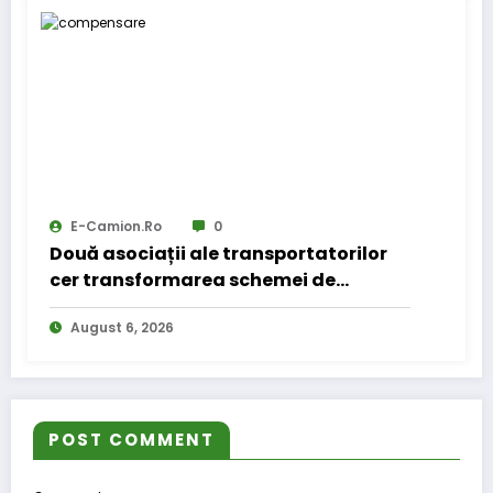
E-Camion.ro
0
Două asociații ale transportatorilor
cer transformarea schemei de
compensare a accizei în mecanism
August 6, 2026
permanent
POST COMMENT