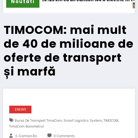
Noutati
TIMOCOM: mai mult
de 40 de milioane de
oferte de transport
și marfă
ENEWS
,
,
,
Bursa De Transport TimoCom
Smart Logistics System
TIMOCOM
TimoCom Barometrul
E-Camion.ro
0 Comments