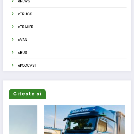
eNEWS
eTRUCK
eTRAILER
eVAN
eBUS
ePODCAST
Citeste si