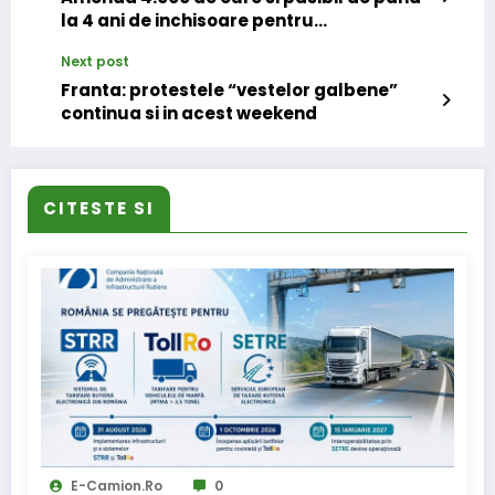
la 4 ani de inchisoare pentru
manipularea tahografului
Next post
Franta: protestele “vestelor galbene”
continua si in acest weekend
CITESTE SI
E-Camion.ro
0