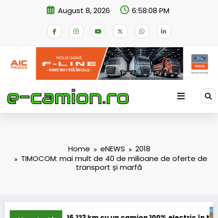
Skip
August 8, 2026
6:58:08 PM
to
content
Home
eNEWS
2018
TIMOCOM: mai mult de 40 de milioane de oferte de
transport și marfă
123 km cu un camion 100% electric în transport internațional
Proiectul Revoy p