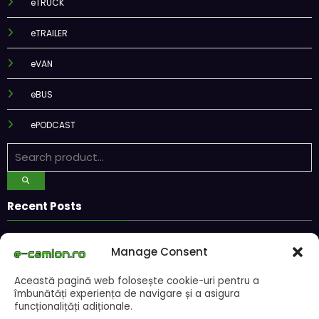
eTRUCK
eTRAILER
eVAN
eBUS
ePODCAST
Recent Posts
CNAIR: Aplicarea tarifelor TollRo va începe la 1 octombrie 2026
Manage Consent
Alba Iulia caută operator pentru transportul public
Două asociații ale transportatorilor cer transformarea schemei de
Această pagină web folosește cookie-uri pentru a
compensare a accizei în mecanism permanent
îmbunătăți experiența de navigare și a asigura
STB a depus la Tribunalul București cererea deschiderii procedurii de
funcționalițăți adiționale.
insolvență