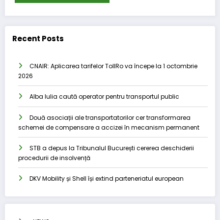
Recent Posts
CNAIR: Aplicarea tarifelor TollRo va începe la 1 octombrie
2026
Alba Iulia caută operator pentru transportul public
Două asociații ale transportatorilor cer transformarea
schemei de compensare a accizei în mecanism permanent
STB a depus la Tribunalul București cererea deschiderii
procedurii de insolvență
DKV Mobility și Shell își extind parteneriatul european