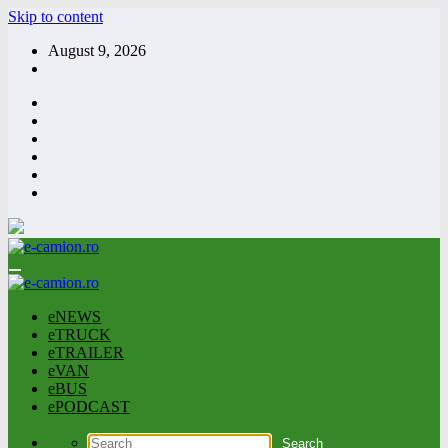
Skip to content
August 9, 2026
eNEWS
eTRUCK
eTRAILER
eVAN
eBUS
ePODCAST