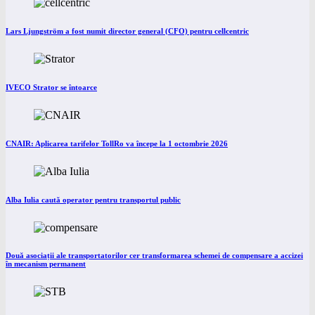
Lars Ljungström a fost numit director general (CFO) pentru cellcentric
IVECO Strator se întoarce
CNAIR: Aplicarea tarifelor TollRo va începe la 1 octombrie 2026
Alba Iulia caută operator pentru transportul public
Două asociații ale transportatorilor cer transformarea schemei de compensare a accizei
în mecanism permanent