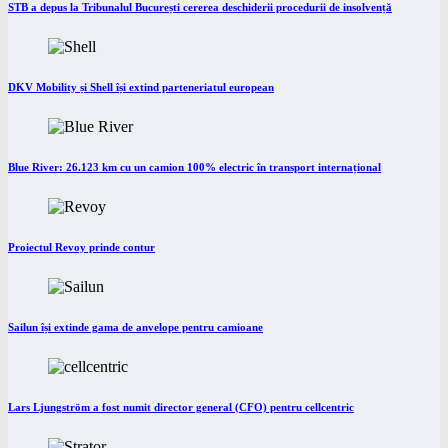
STB a depus la Tribunalul București cererea deschiderii procedurii de insolvență
DKV Mobility și Shell își extind parteneriatul european
Blue River: 26.123 km cu un camion 100% electric în transport internațional
Proiectul Revoy prinde contur
Sailun își extinde gama de anvelope pentru camioane
Lars Ljungström a fost numit director general (CFO) pentru cellcentric