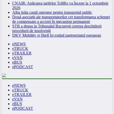
CNAIR: Aplicarea tarifelor TollRo va începe la 1 octombrie
2026
Alba Iulia caută operator pentru transportul public
Două asociații ale transportatorilor cer transformarea schemei
de compensare a accizei în mecanism permanent
STB a depus la Tribunalul București cererea deschiderii
procedurii de insolvență
DKV Mobility și Shell își extind parteneriatul european
eNEWS
eTRUCK
eTRAILER
eVAN
eBUS
ePODCAST
eNEWS
eTRUCK
eTRAILER
eVAN
eBUS
ePODCAST