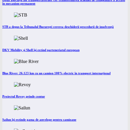
Două asociații ale transportatorilor cer transformarea schemei de compensare a accizei
în mecanism permanent
STB a depus la Tribunalul București cererea deschiderii procedurii de insolvență
DKV Mobility și Shell își extind parteneriatul european
Blue River: 26.123 km cu un camion 100% electric în transport internațional
Proiectul Revoy prinde contur
Sailun își extinde gama de anvelope pentru camioane