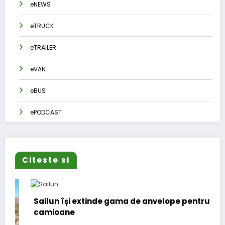
eNEWS
eTRUCK
eTRAILER
eVAN
eBUS
ePODCAST
Citeste si
Sailun își extinde gama de anvelope pentru
camioane