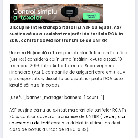
Discuțiile între transportatori și ASF au eșuat. ASF
susține că nu au existat majorări de tarifele RCA în
2015, contrar dovezilor transmise de UNTRR
Uniunea Națională a Transportatorilor Rutieri din România
(UNTRR) consideră că în urma întâlnirii avute astăzi, 19
februarie 2016, între Autoritatea de Supraveghere
Financiară (ASF), companiile de asigurări care emit RCA
și transportatori, discuțiile au eșuat, iar piața RCA este
lăsată să intre în colaps.
[useful_banner_manager banners=1 count=1]
ASF susține că nu au existat majorări ale tarifelor RCA în
2015, contrar dovezilor transmise de UNTRR (
vedeți aici
un exemplu de tarif
care s-a dublat în ultimul an deși
clasa de bonus a urcat de la B0 la B2).