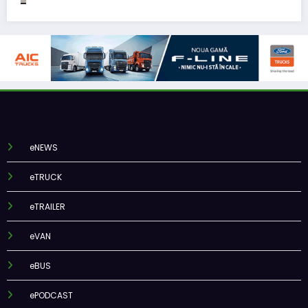
eNEWS
eTRUCK
eTRAILER
eVAN
eBUS
ePODCAST