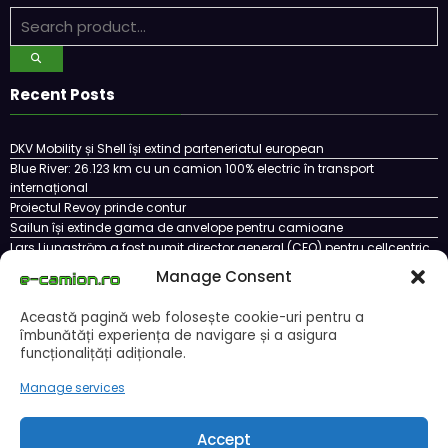
Recent Posts
DKV Mobility și Shell își extind parteneriatul european
Blue River: 26.123 km cu un camion 100% electric în transport
internațional
Proiectul Revoy prinde contur
Sailun își extinde gama de anvelope pentru camioane
Lars Ljungström a fost numit director general (CFO) pentru cellcentric
Manage Consent
Această pagină web folosește cookie-uri pentru a
Cookie Policy (EU)
Ce este un cookie si cum se poate dezactiva
îmbunătăți experiența de navigare și a asigura
Politica de confidentialitate
Despre noi
funcționalițăți adiționale.
Copyright © 2024 by E-CAMION.RO MEDIA Toate drepturile sunt rezervate |
Manage services
Powered By
SpiceThemes
Accept