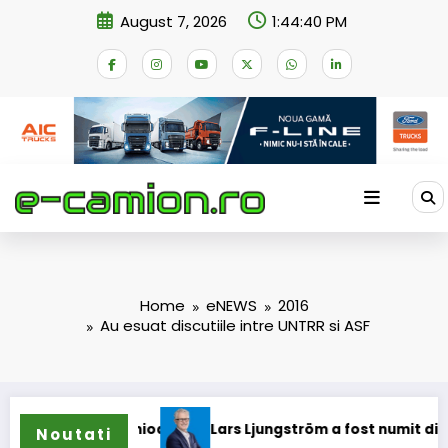
Skip
August 7, 2026
1:44:40 PM
to
content
Home
eNEWS
2016
Au esuat discutiile intre UNTRR si ASF
camioane
Lars Ljungström a fost numit director general (C
Noutati