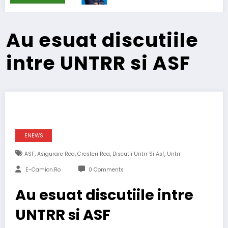
Au esuat discutiile
intre UNTRR si ASF
ENEWS
,
,
,
,
ASF
Asigurare Rca
Cresteri Rca
Discutii Untrr Si Asf
Untrr
E-Camion.ro
0 Comments
Au esuat discutiile intre
UNTRR si ASF