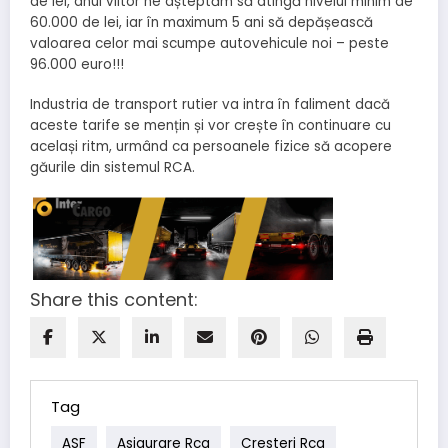
de lei, anul viitor ne așteptăm să atingă nivelul minim de
60.000 de lei, iar în maximum 5 ani să depășească
valoarea celor mai scumpe autovehicule noi – peste
96.000 euro!!!
Industria de transport rutier va intra în faliment dacă
aceste tarife se mențin și vor crește în continuare cu
același ritm, urmând ca persoanele fizice să acopere
găurile din sistemul RCA.
Share this content:
Tag
ASF
Asigurare Rca
Cresteri Rca