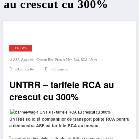
au crescut cu 300%
ENEWS
,
,
,
,
,
ASF
Asigurari
Cresteri Rca
Preturi Mari Rca
RCA
Untrr
E-Camion.ro
0 Comments
UNTRR – tarifele RCA au
crescut cu 300%
UNTRR solicită companiilor de transport polițe RCA pentru
a demonstra ASF că tarifele RCA au crescut
În vederea discuțiilor actuale cu ASF și companiile de