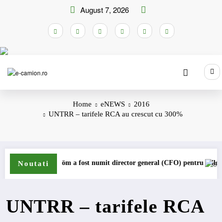
Skip
August 7, 2026
to
content
Home
eNEWS
2016
UNTRR – tarifele RCA au crescut cu 300%
jungström a fost numit director general (CFO) pentru cellcentric
IVECO Stra
Noutati
UNTRR – tarifele RCA