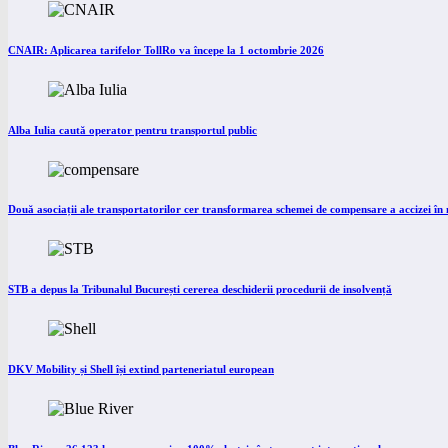
CNAIR: Aplicarea tarifelor TollRo va începe la 1 octombrie 2026
Alba Iulia caută operator pentru transportul public
Două asociații ale transportatorilor cer transformarea schemei de compensare a accizei î
STB a depus la Tribunalul București cererea deschiderii procedurii de insolvență
DKV Mobility și Shell își extind parteneriatul european