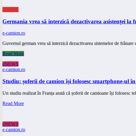
eNEWS
Germania vrea să interzică dezactivarea asistenței la f
e-camion.ro
Guvernul german vrea să interzică dezactivarea sistemelor de frânare 
Read More
eNEWS
e-camion.ro
Studiu: șoferii de camion își folosesc smartphone-ul 
Un studiu realizat în Franța arată că șoferii de camioane își folosesc 
Read More
eNEWS
e-camion.ro