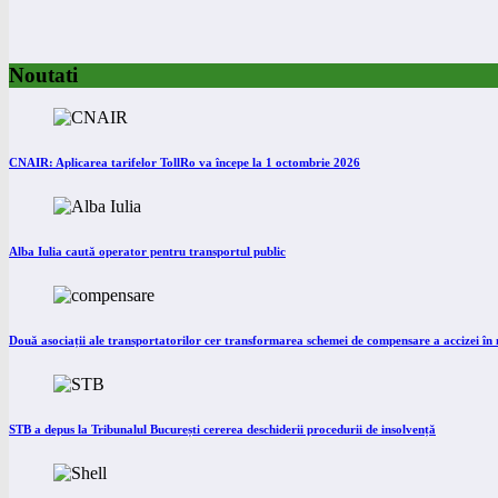
Noutati
CNAIR: Aplicarea tarifelor TollRo va începe la 1 octombrie 2026
Alba Iulia caută operator pentru transportul public
Două asociații ale transportatorilor cer transformarea schemei de compensare a accizei î
STB a depus la Tribunalul București cererea deschiderii procedurii de insolvență