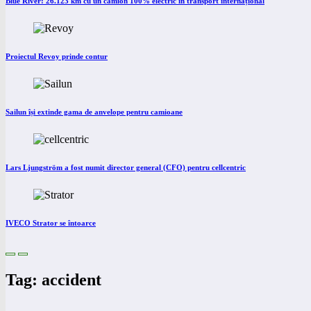
Blue River: 26.123 km cu un camion 100% electric în transport internațional
Proiectul Revoy prinde contur
Sailun își extinde gama de anvelope pentru camioane
Lars Ljungström a fost numit director general (CFO) pentru cellcentric
IVECO Strator se întoarce
Tag: accident