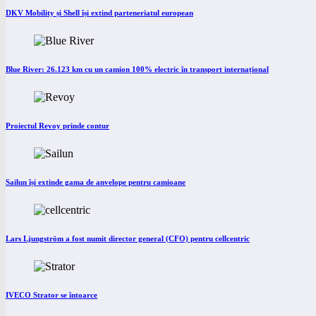
DKV Mobility și Shell își extind parteneriatul european
Blue River: 26.123 km cu un camion 100% electric în transport internațional
Proiectul Revoy prinde contur
Sailun își extinde gama de anvelope pentru camioane
Lars Ljungström a fost numit director general (CFO) pentru cellcentric
IVECO Strator se întoarce