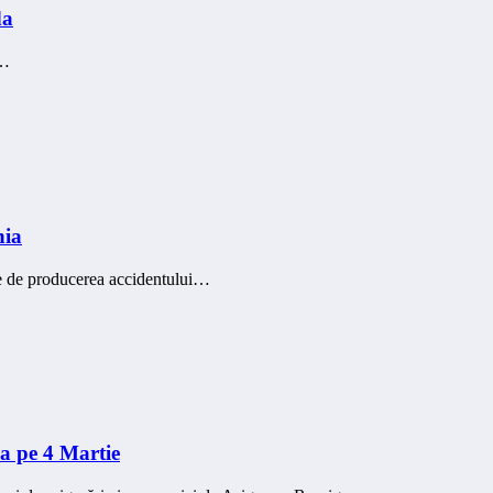
da
,…
nia
ene de producerea accidentului…
a pe 4 Martie