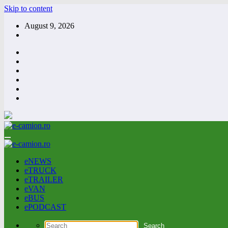
Skip to content
August 9, 2026
eNEWS
eTRUCK
eTRAILER
eVAN
eBUS
ePODCAST