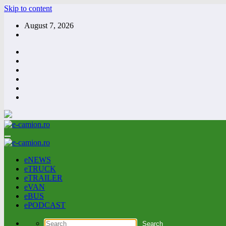
Skip to content
August 7, 2026
eNEWS
eTRUCK
eTRAILER
eVAN
eBUS
ePODCAST