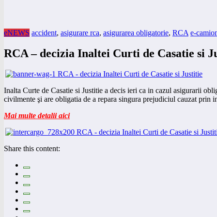
eNEWS
accident
,
asigurare rca
,
asigurarea obligatorie
,
RCA
e-camion
RCA – decizia Inaltei Curti de Casatie si Ju
Inalta Curte de Casatie si Justitie a decis ieri ca in cazul asigurarii o
civilmente şi are obligatia de a repara singura prejudiciul cauzat prin in
Mai multe detalii aici
Share this content: