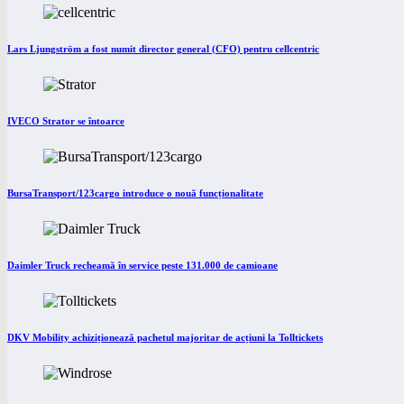
Lars Ljungström a fost numit director general (CFO) pentru cellcentric
IVECO Strator se întoarce
BursaTransport/123cargo introduce o nouă funcționalitate
Daimler Truck recheamă în service peste 131.000 de camioane
DKV Mobility achiziționează pachetul majoritar de acțiuni la Tolltickets