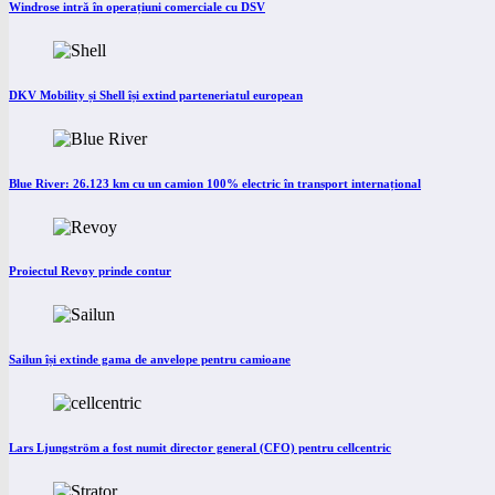
Windrose intră în operațiuni comerciale cu DSV
DKV Mobility și Shell își extind parteneriatul european
Blue River: 26.123 km cu un camion 100% electric în transport internațional
Proiectul Revoy prinde contur
Sailun își extinde gama de anvelope pentru camioane
Lars Ljungström a fost numit director general (CFO) pentru cellcentric