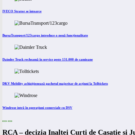
IVECO Strator se întoarce
BursaTransport/123cargo introduce o nouă funcționalitate
Daimler Truck recheamă în service peste 131.000 de camioane
DKV Mobility achiziționează pachetul majoritar de acțiuni la Tolltickets
Windrose intră în operațiuni comerciale cu DSV
RCA – decizia Inaltei Curti de Casatie si Ju