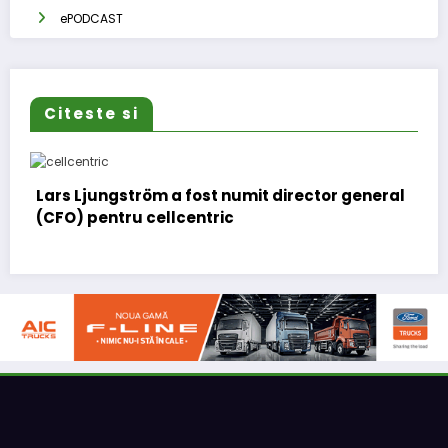
ePODCAST
Citeste si
numit director general
IVECO Strator se întoarce
c
eNEWS