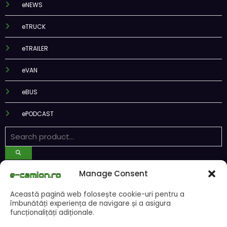
eTRUCK
eTRAILER
eVAN
eBUS
ePODCAST
Recent Posts
Manage Consent
DKV Mobility și Shell își extind parteneriatul european
Această pagină web folosește cookie-uri pentru a
Blue River: 26.123 km cu un camion 100% electric în transport
îmbunătăți experiența de navigare și a asigura
internațional
funcționalițăți adiționale.
Proiectul Revoy prinde contur