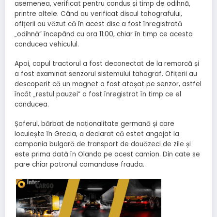
asemenea, verificat pentru condus și timp de odihnă,
printre altele. Când au verificat discul tahografului,
ofițerii au văzut că în acest disc a fost înregistrată
„odihnă” începând cu ora 11:00, chiar în timp ce acesta
conducea vehiculul.
Apoi, capul tractorul a fost deconectat de la remorcă și
a fost examinat senzorul sistemului tahograf. Ofițerii au
descoperit că un magnet a fost atașat pe senzor, astfel
încât „restul pauzei” a fost înregistrat în timp ce el
conducea.
Șoferul, bărbat de naționalitate germană și care
locuiește în Grecia, a declarat că estet angajat la
compania bulgară de transport de douăzeci de zile și
este prima dată în Olanda pe acest camion. Din cate se
pare chiar patronul comandase frauda.