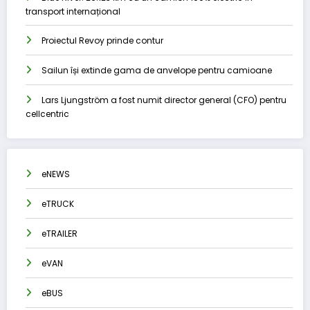
transport internațional
Proiectul Revoy prinde contur
Sailun își extinde gama de anvelope pentru camioane
Lars Ljungström a fost numit director general (CFO) pentru
cellcentric
eNEWS
eTRUCK
eTRAILER
eVAN
eBUS