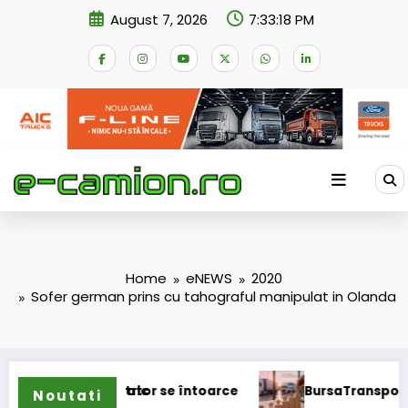
Skip
August 7, 2026
7:33:18 PM
to
content
Home
eNEWS
2020
Sofer german prins cu tahograful manipulat in Olanda
tric
ator se întoarce
BursaTransport/123cargo introduc
Noutati