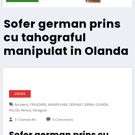
Sofer german prins
cu tahograful
manipulat in Olanda
ENEWS
,
,
,
,
,
Accident
FRAUDARE
MANIPULARE
ODIHNA CABINA
OLANDA
,
,
PAUZA
Pericol
Tahograf
E-Camion.ro
0 Comments
Sofer german prins cu