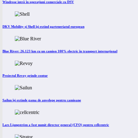
Windrose intră în operațiuni comerciale cu DSV
DKV Mobility și Shell își extind parteneriatul european
Blue River: 26.123 km cu un camion 100% electric în transport internațional
Proiectul Revoy prinde contur
Sailun își extinde gama de anvelope pentru camioane
Lars Ljungström a fost numit director general (CFO) pentru cellcentric