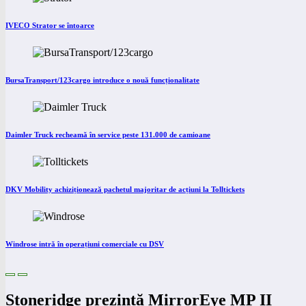
IVECO Strator se întoarce
BursaTransport/123cargo introduce o nouă funcționalitate
Daimler Truck recheamă în service peste 131.000 de camioane
DKV Mobility achiziționează pachetul majoritar de acțiuni la Tolltickets
Windrose intră în operațiuni comerciale cu DSV
Stoneridge prezintă MirrorEye MP II