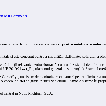
on.ro
0 Comments
mului său de monitorizare cu camere pentru autobuze și autocare. A
itale și este conceput pentru a îmbunătăți vizibilitatea șoferului, a ofe
rează funcții relevante pentru siguranță, cum ar fi Sistemul de informar
 UE 2019/2144 („Regulamentul general de siguranță”). Sistemul oferă și i
o: CornerEye, un sistem de monitorizare cu cameră pentru eliminarea ungh
edere de 360 ​​de grade în jurul vehiculului. Ambele sisteme își propun 
diul central în Novi, Michigan, SUA.