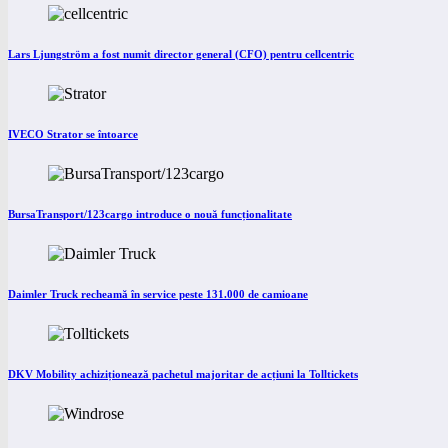
Lars Ljungström a fost numit director general (CFO) pentru cellcentric
IVECO Strator se întoarce
BursaTransport/123cargo introduce o nouă funcționalitate
Daimler Truck recheamă în service peste 131.000 de camioane
DKV Mobility achiziționează pachetul majoritar de acțiuni la Tolltickets