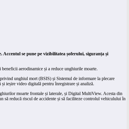
ccentul se pune pe vizibilitatea șoferului, siguranța și
ri beneficii aerodinamice și a reduce unghiurile moarte.
e privind unghiul mort (BSIS) și Sistemul de informare la plecare
eșire video digitală pentru înregistrare și analiză.
iurilor moarte frontale și laterale, și Digital MultiView. Acesta din
să reducă riscul de accidente și să faciliteze controlul vehiculului în