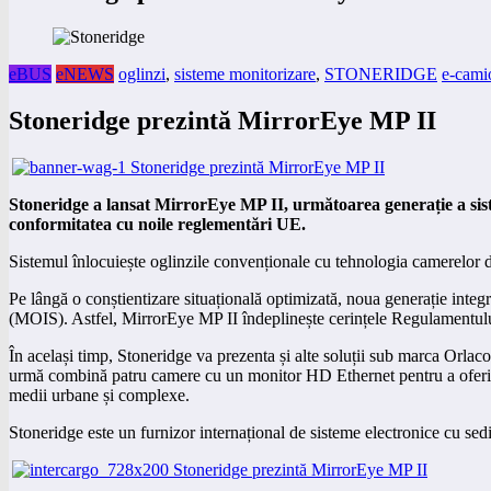
eBUS
eNEWS
oglinzi
,
sisteme monitorizare
,
STONERIDGE
e-cami
Stoneridge prezintă MirrorEye MP II
Stoneridge a lansat MirrorEye MP II, următoarea generație a siste
conformitatea cu noile reglementări UE.
Sistemul înlocuiește oglinzile convenționale cu tehnologia camerelor dig
Pe lângă o conștientizare situațională optimizată, noua generație integ
(MOIS). Astfel, MirrorEye MP II îndeplinește cerințele Regulamentului
În același timp, Stoneridge va prezenta și alte soluții sub marca Orlac
urmă combină patru camere cu un monitor HD Ethernet pentru a oferi o v
medii urbane și complexe.
Stoneridge este un furnizor internațional de sisteme electronice cu se