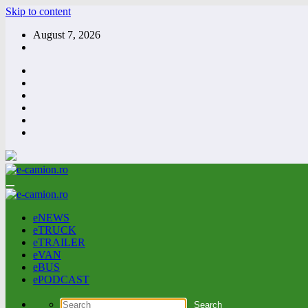
Skip to content
August 7, 2026
eNEWS
eTRUCK
eTRAILER
eVAN
eBUS
ePODCAST