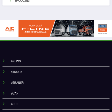
ePODCAST
eNEWS
eTRUCK
eTRAILER
eVAN
eBUS