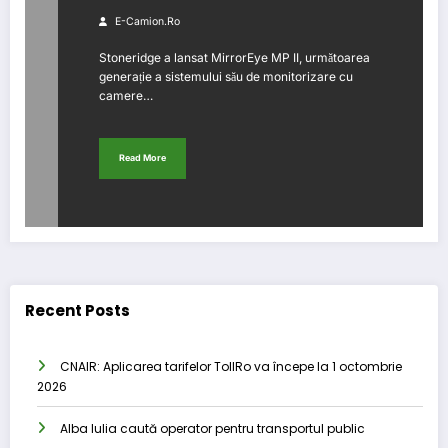
E-Camion.ro
Stoneridge a lansat MirrorEye MP II, următoarea
generație a sistemului său de monitorizare cu
camere…
Read More
Recent Posts
CNAIR: Aplicarea tarifelor TollRo va începe la 1 octombrie
2026
Alba Iulia caută operator pentru transportul public