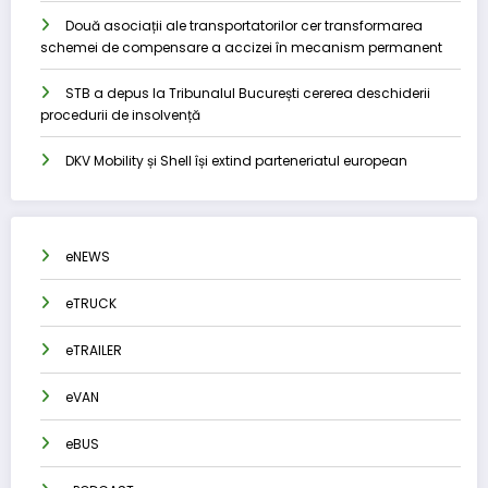
Două asociații ale transportatorilor cer transformarea
schemei de compensare a accizei în mecanism permanent
STB a depus la Tribunalul București cererea deschiderii
procedurii de insolvență
DKV Mobility și Shell își extind parteneriatul european
eNEWS
eTRUCK
eTRAILER
eVAN
eBUS