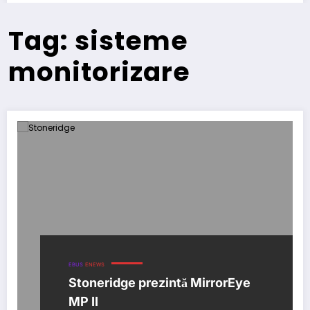
Tag: sisteme
monitorizare
EBUS
ENEWS
Stoneridge prezintă MirrorEye
MP II