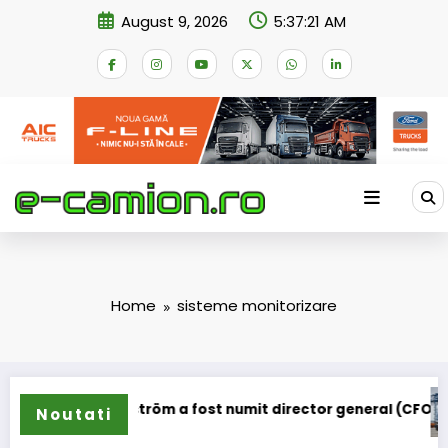
Skip
August 9, 2026
5:37:21 AM
to
content
Home
sisteme monitorizare
Lars Ljungström a fost numit director general (CFO) pentru 
IV
Noutati