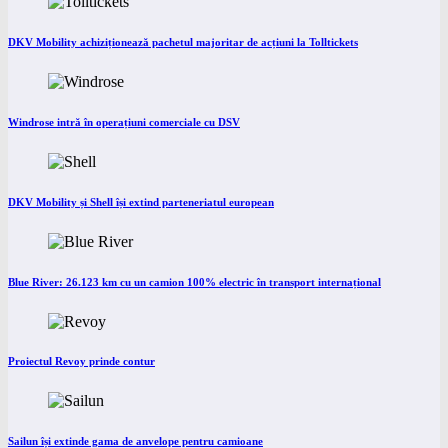
DKV Mobility achiziționează pachetul majoritar de acțiuni la Tolltickets
Windrose intră în operațiuni comerciale cu DSV
DKV Mobility și Shell își extind parteneriatul european
Blue River: 26.123 km cu un camion 100% electric în transport internațional
Proiectul Revoy prinde contur
Sailun își extinde gama de anvelope pentru camioane