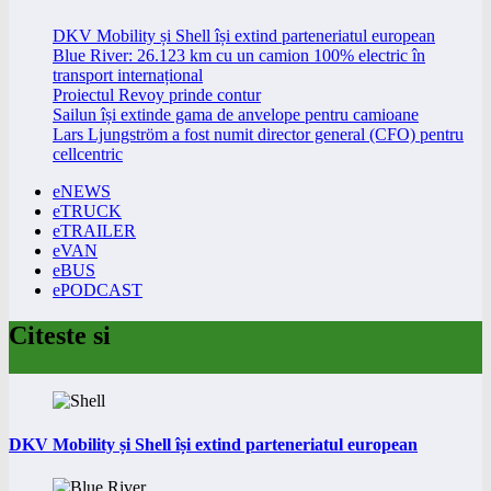
DKV Mobility și Shell își extind parteneriatul european
Blue River: 26.123 km cu un camion 100% electric în
transport internațional
Proiectul Revoy prinde contur
Sailun își extinde gama de anvelope pentru camioane
Lars Ljungström a fost numit director general (CFO) pentru
cellcentric
eNEWS
eTRUCK
eTRAILER
eVAN
eBUS
ePODCAST
Citeste si
DKV Mobility și Shell își extind parteneriatul european