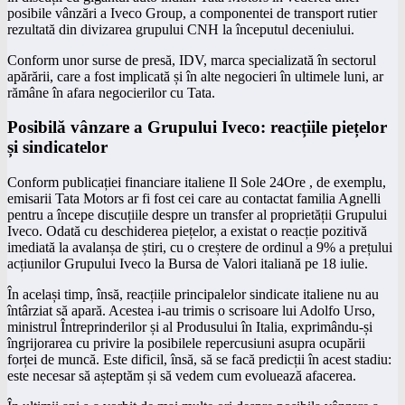
posibile vânzări a Iveco Group, a componentei de transport rutier
rezultată din divizarea grupului CNH la începutul deceniului.
Conform unor surse de presă, IDV, marca specializată în sectorul
apărării, care a fost implicată și în alte negocieri în ultimele luni, ar
rămâne în afara negocierilor cu Tata.
Posibilă vânzare a Grupului Iveco: reacțiile piețelor
și sindicatelor
Conform publicației financiare italiene Il Sole 24Ore , de exemplu,
emisarii Tata Motors ar fi fost cei care au contactat familia Agnelli
pentru a începe discuțiile despre un transfer al proprietății Grupului
Iveco. Odată cu deschiderea piețelor, a existat o reacție pozitivă
imediată la avalanșa de știri, cu o creștere de ordinul a 9% a prețului
acțiunilor Grupului Iveco la Bursa de Valori italiană pe 18 iulie.
În același timp, însă, reacțiile principalelor sindicate italiene nu au
întârziat să apară. Acestea i-au trimis o scrisoare lui Adolfo Urso,
ministrul Întreprinderilor și al Produsului în Italia, exprimându-și
îngrijorarea cu privire la posibilele repercusiuni asupra ocupării
forței de muncă. Este dificil, însă, să se facă predicții în acest stadiu:
este necesar să așteptăm și să vedem cum evoluează afacerea.