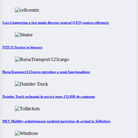
Lars Ljungström a fost numit director general (CFO) pentru cellcentric
IVECO Strator se întoarce
BursaTransport/123cargo introduce o nouă funcționalitate
Daimler Truck recheamă în service peste 131.000 de camioane
DKV Mobility achiziționează pachetul majoritar de acțiuni la Tolltickets