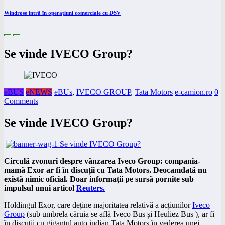
Windrose intră în operațiuni comerciale cu DSV
Se vinde IVECO Group?
eBUS
eNEWS
eBUs
,
IVECO GROUP
,
Tata Motors
e-camion.ro
0
Comments
Se vinde IVECO Group?
Circulă zvonuri despre vânzarea Iveco Group: compania-
mamă Exor ar fi în discuții cu Tata Motors. Deocamdată nu
există nimic oficial. Doar informații pe sursă pornite sub
impulsul unui articol
Reuters.
Holdingul Exor, care deține majoritatea relativă a acțiunilor
Iveco
Group
(sub umbrela căruia se află Iveco Bus și Heuliez Bus ), ar fi
în discuții cu gigantul auto indian Tata Motors în vederea unei