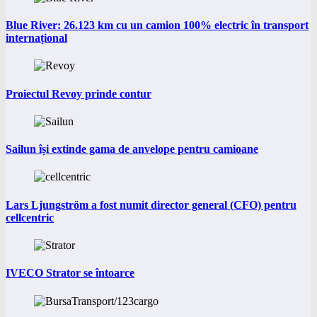
Blue River: 26.123 km cu un camion 100% electric în transport
internațional
Proiectul Revoy prinde contur
Sailun își extinde gama de anvelope pentru camioane
Lars Ljungström a fost numit director general (CFO) pentru
cellcentric
IVECO Strator se întoarce