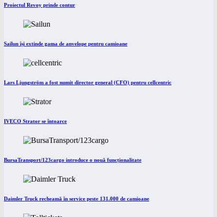
Proiectul Revoy prinde contur
Sailun își extinde gama de anvelope pentru camioane
Lars Ljungström a fost numit director general (CFO) pentru cellcentric
IVECO Strator se întoarce
BursaTransport/123cargo introduce o nouă funcționalitate
Daimler Truck recheamă în service peste 131.000 de camioane