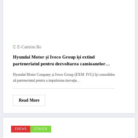
E-Camion.ro
Hyundai Motor și Iveco Group își extind
parteneriatul pentru dezvoltarea camioanelor
electrice grele, pe piețele europene
Hyundai Motor Company și Iveco Group (EXM: IVG) își consolidea
ză parteneriatul pentru a impulsiona inovația…
Read More
ENEWS
ETRUCK