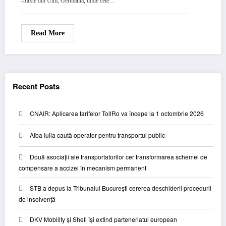
-mixte din Ulm, Germania, unde cele…
Read More
Recent Posts
CNAIR: Aplicarea tarifelor TollRo va începe la 1 octombrie 2026
Alba Iulia caută operator pentru transportul public
Două asociații ale transportatorilor cer transformarea schemei de
compensare a accizei în mecanism permanent
STB a depus la Tribunalul București cererea deschiderii procedurii
de insolvență
DKV Mobility și Shell își extind parteneriatul european