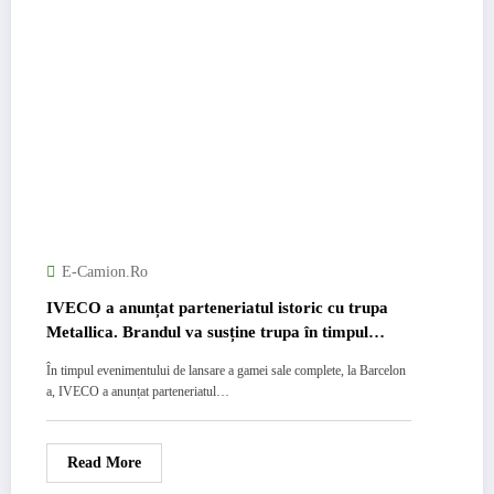
E-Camion.ro
IVECO a anunțat parteneriatul istoric cu trupa
Metallica. Brandul va susține trupa în timpul
etapei europene a turneului M72 World Tour
În timpul evenimentului de lansare a gamei sale complete, la Barcelon
a, IVECO a anunțat parteneriatul…
Read More