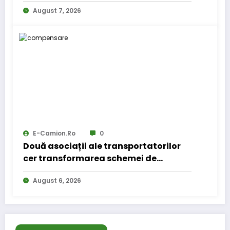
August 7, 2026
E-Camion.ro
0
Două asociații ale transportatorilor
cer transformarea schemei de
compensare a accizei în mecanism
August 6, 2026
permanent