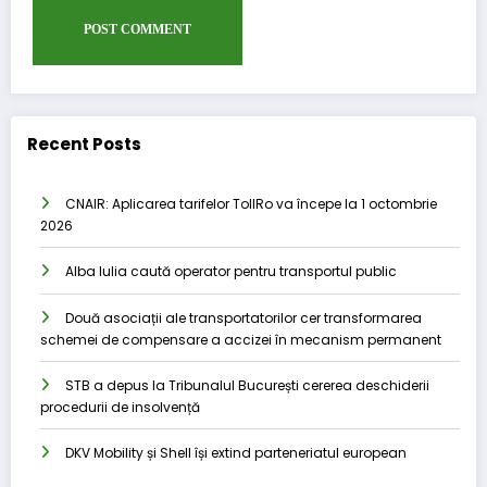
Recent Posts
CNAIR: Aplicarea tarifelor TollRo va începe la 1 octombrie
2026
Alba Iulia caută operator pentru transportul public
Două asociații ale transportatorilor cer transformarea
schemei de compensare a accizei în mecanism permanent
STB a depus la Tribunalul București cererea deschiderii
procedurii de insolvență
DKV Mobility și Shell își extind parteneriatul european