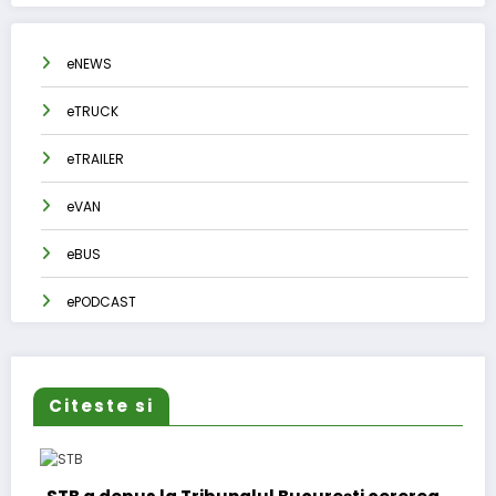
eNEWS
eTRUCK
eTRAILER
eVAN
eBUS
ePODCAST
Citeste si