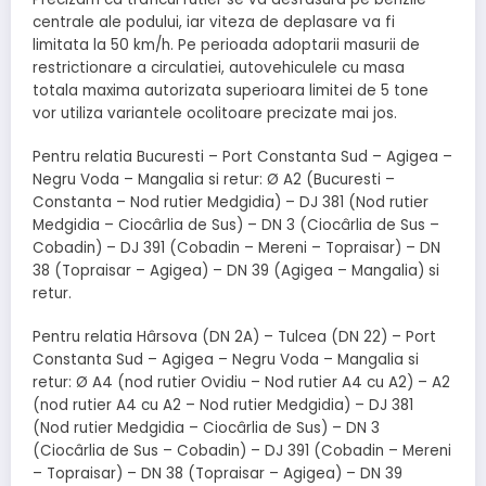
centrale ale podului, iar viteza de deplasare va fi
limitata la 50 km/h. Pe perioada adoptarii masurii de
restrictionare a circulatiei, autovehiculele cu masa
totala maxima autorizata superioara limitei de 5 tone
vor utiliza variantele ocolitoare precizate mai jos.
Pentru relatia Bucuresti – Port Constanta Sud – Agigea –
Negru Voda – Mangalia si retur: Ø A2 (Bucuresti –
Constanta – Nod rutier Medgidia) – DJ 381 (Nod rutier
Medgidia – Ciocârlia de Sus) – DN 3 (Ciocârlia de Sus –
Cobadin) – DJ 391 (Cobadin – Mereni – Topraisar) – DN
38 (Topraisar – Agigea) – DN 39 (Agigea – Mangalia) si
retur.
Pentru relatia Hârsova (DN 2A) – Tulcea (DN 22) – Port
Constanta Sud – Agigea – Negru Voda – Mangalia si
retur: Ø A4 (nod rutier Ovidiu – Nod rutier A4 cu A2) – A2
(nod rutier A4 cu A2 – Nod rutier Medgidia) – DJ 381
(Nod rutier Medgidia – Ciocârlia de Sus) – DN 3
(Ciocârlia de Sus – Cobadin) – DJ 391 (Cobadin – Mereni
– Topraisar) – DN 38 (Topraisar – Agigea) – DN 39