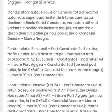
(Agigea – Mangalia) si retur.
Conducatorii autovehiculelor cu masa totala maxima
autorizata superioara limitei de 5 tone, care au ca
destinatie finala Portul Constanta, vor putea utiliza si
variantele ocolitoare indicate mai jos, ca urmare a
deschiderii circulatiei pe noul pod rutier al Canalului
Dunare – Marea Neagra.
Pentru relatia Bucuresti – Port Constanta Sud si retur,
traficul rutier se va desfasura pe urmatoarea ruta
ocolitoare: Ø A2 (Bucuresti – Constanta) – nod rutier A4
– intrare Port Agigea – Constanta Sud (pe noul pod
rutier, la km 0+540 al Canalului Dunare – Marea Neagra)
– Poarta 10 bis (Port Constanta);
Pentru relatia Hârsova (DN 2A) – Port Constanta Sud si
retur, traseul de ocolire va fi: Ø A4 (nod rutier Ovidiu –
Nod rutier A4 cu A2) – A4 – intrare Port Agigea (pe noul
pod rutier, la km 0+540 al Canalului Dunare – Marea
Neagra) – Poarta 10 bis (Port Constanta Sud); Pentru
relatia Mangalia – Port Constanta si retur, traseul de