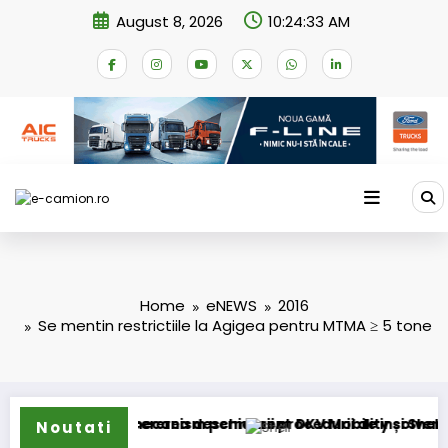
Skip
August 8, 2026
10:24:34 AM
to
content
Home
eNEWS
2016
Se mentin restrictiile la Agigea pentru MTMA ≥ 5 tone
n mecanism permanent
cererea deschiderii procedurii de insolvență
DKV Mobility și Shell își extind partene
Noutati