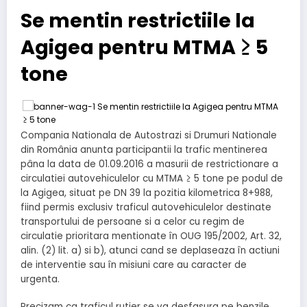
Se mentin restrictiile la
Agigea pentru MTMA ≥ 5
tone
Compania Nationala de Autostrazi si Drumuri Nationale
din România anunta participantii la trafic mentinerea
pâna la data de 01.09.2016 a masurii de restrictionare a
circulatiei autovehiculelor cu MTMA ≥ 5 tone pe podul de
la Agigea, situat pe DN 39 la pozitia kilometrica 8+988,
fiind permis exclusiv traficul autovehiculelor destinate
transportului de persoane si a celor cu regim de
circulatie prioritara mentionate în OUG 195/2002, Art. 32,
alin. (2) lit. a) si b), atunci cand se deplaseaza în actiuni
de interventie sau în misiuni care au caracter de
urgenta.
Precizam ca traficul rutier se va desfasura pe benzile