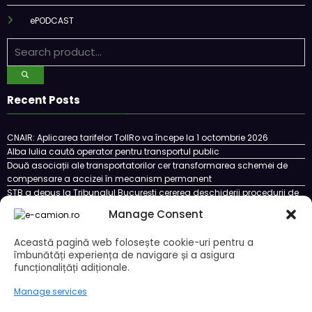
ePODCAST
Recent Posts
CNAIR: Aplicarea tarifelor TollRo va începe la 1 octombrie 2026
Alba Iulia caută operator pentru transportul public
Două asociații ale transportatorilor cer transformarea schemei de
compensare a accizei în mecanism permanent
STB a depus la Tribunalul București cererea deschiderii procedurii de
insolvență
Manage Consent
DKV Mobility și Shell își extind parteneriatul european
Această pagină web folosește cookie-uri pentru a
îmbunătăți experiența de navigare și a asigura
funcționalițăți adiționale.
Cookie Policy (EU)
Ce este un cookie si cum se poate dezactiva
Politica de confidentialitate
Despre noi
Manage services
Copyright © 2024 by E-CAMION.RO MEDIA Toate drepturile sunt rezervate |