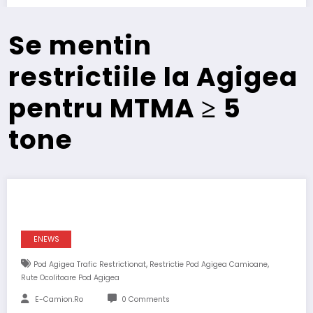
Se mentin
restrictiile la Agigea
pentru MTMA ≥ 5
tone
ENEWS
,
,
Pod Agigea Trafic Restrictionat
Restrictie Pod Agigea Camioane
Rute Ocolitoare Pod Agigea
E-Camion.ro
0 Comments