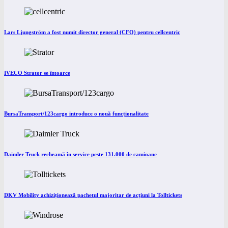
Lars Ljungström a fost numit director general (CFO) pentru cellcentric
IVECO Strator se întoarce
BursaTransport/123cargo introduce o nouă funcționalitate
Daimler Truck recheamă în service peste 131.000 de camioane
DKV Mobility achiziționează pachetul majoritar de acțiuni la Tolltickets