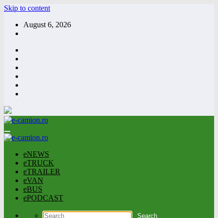
Skip to content
August 6, 2026
eNEWS
eTRUCK
eTRAILER
eVAN
eBUS
ePODCAST