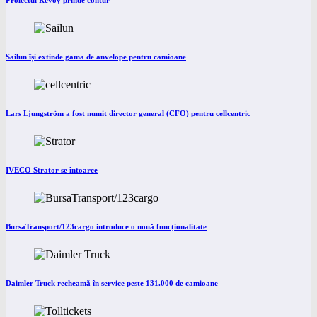
Proiectul Revoy prinde contur
Sailun își extinde gama de anvelope pentru camioane
Lars Ljungström a fost numit director general (CFO) pentru cellcentric
IVECO Strator se întoarce
BursaTransport/123cargo introduce o nouă funcționalitate
Daimler Truck recheamă în service peste 131.000 de camioane