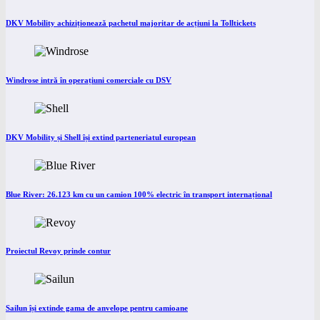
DKV Mobility achiziționează pachetul majoritar de acțiuni la Tolltickets
Windrose intră în operațiuni comerciale cu DSV
DKV Mobility și Shell își extind parteneriatul european
Blue River: 26.123 km cu un camion 100% electric în transport internațional
Proiectul Revoy prinde contur
Sailun își extinde gama de anvelope pentru camioane