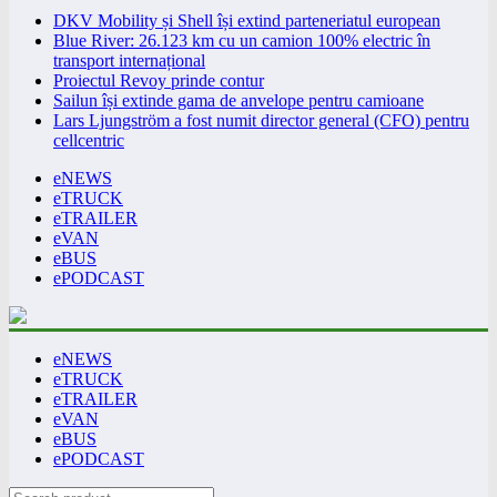
DKV Mobility și Shell își extind parteneriatul european
Blue River: 26.123 km cu un camion 100% electric în
transport internațional
Proiectul Revoy prinde contur
Sailun își extinde gama de anvelope pentru camioane
Lars Ljungström a fost numit director general (CFO) pentru
cellcentric
eNEWS
eTRUCK
eTRAILER
eVAN
eBUS
ePODCAST
eNEWS
eTRUCK
eTRAILER
eVAN
eBUS
ePODCAST