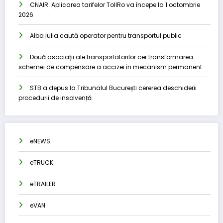
CNAIR: Aplicarea tarifelor TollRo va începe la 1 octombrie
2026
Alba Iulia caută operator pentru transportul public
Două asociații ale transportatorilor cer transformarea
schemei de compensare a accizei în mecanism permanent
STB a depus la Tribunalul București cererea deschiderii
procedurii de insolvență
eNEWS
eTRUCK
eTRAILER
eVAN