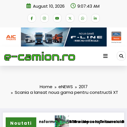
Skip
August 10, 2026
9:07:44 AM
to
content
Home
eNEWS
2017
Scania a lansat noua gama pentru constructii XT
sformarea schemei de compensare a accizei în mecanism per
STB a depus la Tribunalul București cererea deschid
Noutati