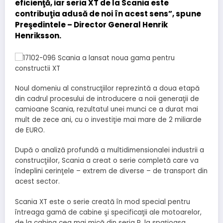
eficienţă, iar seria XT de la Scania este
contribuţia adusă de noi în acest sens”, spune
Preşedintele – Director General Henrik
Henriksson.
Noul domeniu al construcţiilor reprezintă a doua etapă
din cadrul procesului de introducere a noii generaţii de
camioane Scania, rezultatul unei munci ce a durat mai
mult de zece ani, cu o investiţie mai mare de 2 miliarde
de EURO.
După o analiză profundă a multidimensionalei industrii a
construcţiilor, Scania a creat o serie completă care va
îndeplini cerinţele – extrem de diverse – de transport din
acest sector.
Scania XT este o serie creată în mod special pentru
întreaga gamă de cabine şi specificaţii ale motoarelor,
de la cabina cea mai mică din seria P, la spaţioasa