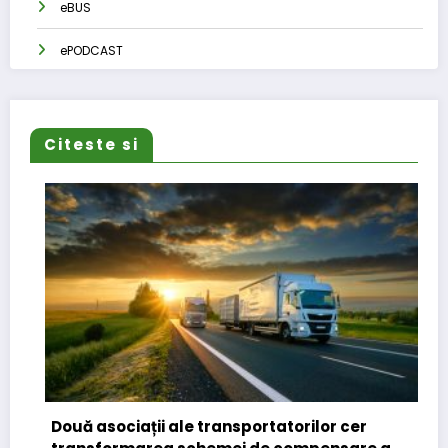
eBUS
ePODCAST
Citeste si
Două asociații ale transportatorilor cer