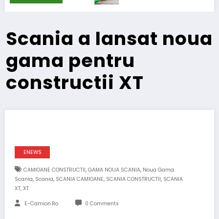
Scania a lansat noua
gama pentru
constructii XT
ENEWS
,
,
CAMIOANE CONSTRUCTII
GAMA NOUA SCANIA
Noua Gama
,
,
,
,
Scania
Scania
SCANIA CAMIOANE
SCANIA CONSTRUCTII
SCANIA
,
XT
XT
E-Camion.ro
0 Comments