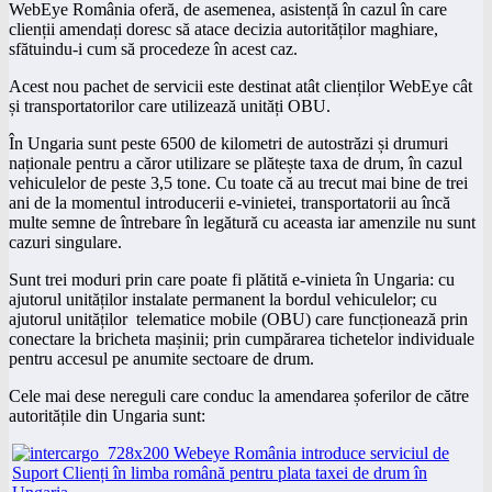
WebEye România oferă, de asemenea, asistență în cazul în care
clienții amendați doresc să atace decizia autorităților maghiare,
sfătuindu-i cum să procedeze în acest caz.
Acest nou pachet de servicii este destinat atât clienților WebEye cât
și transportatorilor care utilizează unități OBU.
În Ungaria sunt peste 6500 de kilometri de autostrăzi și drumuri
naționale pentru a căror utilizare se plătește taxa de drum, în cazul
vehiculelor de peste 3,5 tone. Cu toate că au trecut mai bine de trei
ani de la momentul introducerii e-vinietei, transportatorii au încă
multe semne de întrebare în legătură cu aceasta iar amenzile nu sunt
cazuri singulare.
Sunt trei moduri prin care poate fi plătită e-vinieta în Ungaria: cu
ajutorul unităților instalate permanent la bordul vehiculelor; cu
ajutorul unităților telematice mobile (OBU) care funcționează prin
conectare la bricheta mașinii; prin cumpărarea tichetelor individuale
pentru accesul pe anumite sectoare de drum.
Cele mai dese nereguli care conduc la amendarea șoferilor de către
autoritățile din Ungaria sunt: