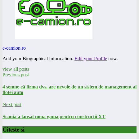
e-camion.ro
Add your Biographical Information.
Edit your Profile
now.
view all posts
Previous post
4 semne că firma dvs. are nevoie de un sistem de management al
flotei auto
Next post
Scania a lansat noua gama pentru constructii XT
Citeste si