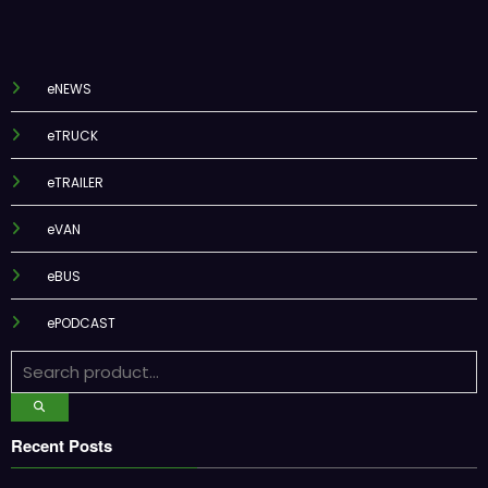
eNEWS
eTRUCK
eTRAILER
eVAN
eBUS
ePODCAST
Recent Posts