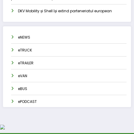
DKV Mobility și Shell își extind parteneriatul european
eNEWS
eTRUCK
eTRAILER
eVAN
eBUS
ePODCAST