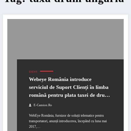
ENEWS
Webeye România introduce
serviciul de Suport Clienți în limba
română pentru plata taxei de drum
în Ungaria
E-Camion.ro
WebEye România, furnizor de soluții telematice pentru
transportatori, anunță introducerea, începând cu luna mai
2017,…