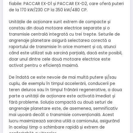
fiabile: PACCAR EX-D1 și PACCAR EX-D2, care oferă puteri
de la 170 kW/230 CP la 350 kW/480 CP.
Unitățile de acționare sunt extrem de compacte și
constau din două motoare electrice separate și o
transmisie centrală integrată cu trei trepte. Seturile de
angrenaje planetare asigură selectarea corectă a
raportului de transmisie în orice moment și că, atunci
când este utilizat sub sarcină parțială, dacă este posibil,
doar unul dintre cele două motoare electrice este
activat pentru o eficiență maximă.
De îndată ce este nevoie de mai multă putere și/sau
cuplu, de exemplu în timpul accelerării, conducerii pe
teren deluros sau în timpul frânării regenerative, a doua
parte a unității de acționare este activată imediat și
fără probleme. Soluția compactă cu două seturi de
angrenaje planetare este, de asemenea, semnificativ
mai ușoară decât o transmisie convențională. Acest
lucru maximizează sarcina utilă a camionului, asigurând
în același timp o schimbare rapidă și extrem de