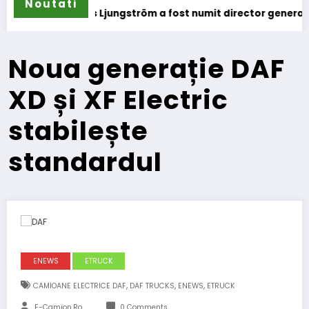
Noutati
ungström a fost numit director general (CFO) pentru cellcent
IVECO Stra
Noua generație DAF
XD și XF Electric
stabilește
standardul
ENEWS
ETRUCK
,
,
,
CAMIOANE ELECTRICE DAF
DAF TRUCKS
ENEWS
ETRUCK
E-Camion.ro
0 Comments