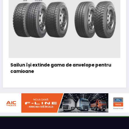
Lars Ljungström a fost numit di
(CFO) pentru cellcentric
 anvelope pentru
eNEWS