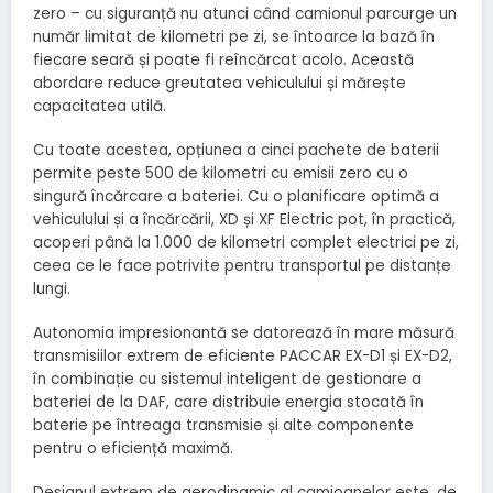
zero – cu siguranță nu atunci când camionul parcurge un
număr limitat de kilometri pe zi, se întoarce la bază în
fiecare seară și poate fi reîncărcat acolo. Această
abordare reduce greutatea vehiculului și mărește
capacitatea utilă.
Cu toate acestea, opțiunea a cinci pachete de baterii
permite peste 500 de kilometri cu emisii zero cu o
singură încărcare a bateriei. Cu o planificare optimă a
vehiculului și a încărcării, XD și XF Electric pot, în practică,
acoperi până la 1.000 de kilometri complet electrici pe zi,
ceea ce le face potrivite pentru transportul pe distanțe
lungi.
Autonomia impresionantă se datorează în mare măsură
transmisiilor extrem de eficiente PACCAR EX-D1 și EX-D2,
în combinație cu sistemul inteligent de gestionare a
bateriei de la DAF, care distribuie energia stocată în
baterie pe întreaga transmisie și alte componente
pentru o eficiență maximă.
Designul extrem de aerodinamic al camioanelor este, de