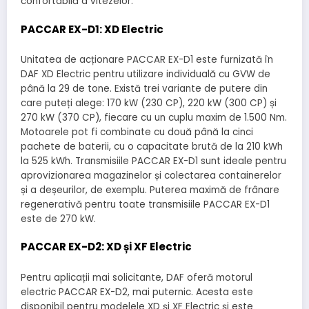
confortabilă a vitezelor.
PACCAR EX-D1: XD Electric
Unitatea de acționare PACCAR EX-D1 este furnizată în
DAF XD Electric pentru utilizare individuală cu GVW de
până la 29 de tone. Există trei variante de putere din
care puteți alege: 170 kW (230 CP), 220 kW (300 CP) și
270 kW (370 CP), fiecare cu un cuplu maxim de 1.500 Nm.
Motoarele pot fi combinate cu două până la cinci
pachete de baterii, cu o capacitate brută de la 210 kWh
la 525 kWh. Transmisiile PACCAR EX-D1 sunt ideale pentru
aprovizionarea magazinelor și colectarea containerelor
și a deșeurilor, de exemplu. Puterea maximă de frânare
regenerativă pentru toate transmisiile PACCAR EX-D1
este de 270 kW.
PACCAR EX-D2: XD și XF Electric
Pentru aplicații mai solicitante, DAF oferă motorul
electric PACCAR EX-D2, mai puternic. Acesta este
disponibil pentru modelele XD și XF Electric și este