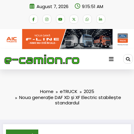
Skip
August 7, 2026
9:15:52 AM
to
content
Home
eTRUCK
2025
Noua generație DAF XD și XF Electric stabilește
standardul