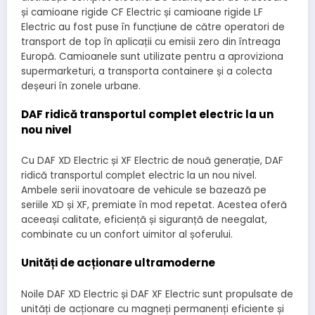
și camioane rigide CF Electric și camioane rigide LF
Electric au fost puse în funcțiune de către operatori de
transport de top în aplicații cu emisii zero din întreaga
Europă. Camioanele sunt utilizate pentru a aproviziona
supermarketuri, a transporta containere și a colecta
deșeuri în zonele urbane.
DAF ridică transportul complet electric la un
nou nivel
Cu DAF XD Electric și XF Electric de nouă generație, DAF
ridică transportul complet electric la un nou nivel.
Ambele serii inovatoare de vehicule se bazează pe
seriile XD și XF, premiate în mod repetat. Acestea oferă
aceeași calitate, eficiență și siguranță de neegalat,
combinate cu un confort uimitor al șoferului.
Unități de acționare ultramoderne
Noile DAF XD Electric și DAF XF Electric sunt propulsate de
unități de acționare cu magneți permanenți eficiente și