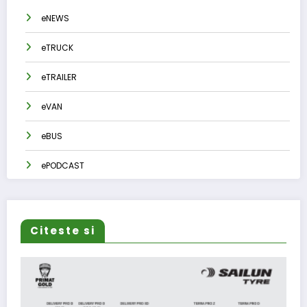
eNEWS
eTRUCK
eTRAILER
eVAN
eBUS
ePODCAST
Citeste si