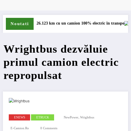
26.123 km cu un camion 100% electric în transport internațional
Proiectul Revoy 
Noutati
Wrightbus dezvăluie
primul camion electric
repropulsat
,
ENEWS
ETRUCK
NewPower
Wrightbus
E-Camion.ro
0 Comments