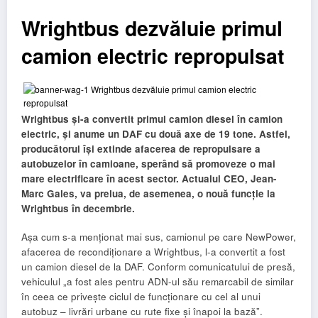
Wrightbus dezvăluie primul
camion electric repropulsat
Wrightbus și-a convertit primul camion diesel în camion
electric, și anume un DAF cu două axe de 19 tone. Astfel,
producătorul își extinde afacerea de repropulsare a
autobuzelor în camioane, sperând să promoveze o mai
mare electrificare în acest sector. Actualul CEO, Jean-
Marc Gales, va prelua, de asemenea, o nouă funcție la
Wrightbus în decembrie.
Așa cum s-a menționat mai sus, camionul pe care NewPower,
afacerea de recondiționare a Wrightbus, l-a convertit a fost
un camion diesel de la DAF. Conform comunicatului de presă,
vehiculul „a fost ales pentru ADN-ul său remarcabil de similar
în ceea ce privește ciclul de funcționare cu cel al unui
autobuz – livrări urbane cu rute fixe și înapoi la bază”.