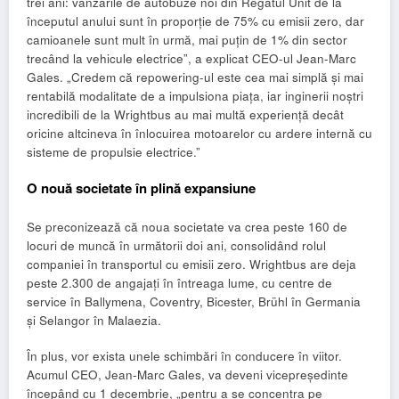
trei ani: vânzările de autobuze noi din Regatul Unit de la
începutul anului sunt în proporție de 75% cu emisii zero, dar
camioanele sunt mult în urmă, mai puțin de 1% din sector
trecând la vehicule electrice”, a explicat CEO-ul Jean-Marc
Gales. „Credem că repowering-ul este cea mai simplă și mai
rentabilă modalitate de a impulsiona piața, iar inginerii noștri
incredibili de la Wrightbus au mai multă experiență decât
oricine altcineva în înlocuirea motoarelor cu ardere internă cu
sisteme de propulsie electrice.”
O nouă societate în plină expansiune
Se preconizează că noua societate va crea peste 160 de
locuri de muncă în următorii doi ani, consolidând rolul
companiei în transportul cu emisii zero. Wrightbus are deja
peste 2.300 de angajați în întreaga lume, cu centre de
service în Ballymena, Coventry, Bicester, Brühl în Germania
și Selangor în Malaezia.
În plus, vor exista unele schimbări în conducere în viitor.
Acumul CEO, Jean-Marc Gales, va deveni vicepreședinte
începând cu 1 decembrie, „pentru a se concentra pe