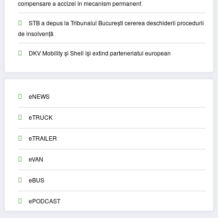
compensare a accizei în mecanism permanent
STB a depus la Tribunalul București cererea deschiderii procedurii
de insolvență
DKV Mobility și Shell își extind parteneriatul european
eNEWS
eTRUCK
eTRAILER
eVAN
eBUS
ePODCAST