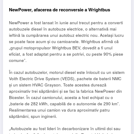
NewPower, afacerea de reconversie a Wrightbus
NewPower a fost lansat în iunie anul trecut pentru a converti
autobuzele diesel în autobuze electrice, o alternativă mai
ieftină la cumpărarea unui autobuz electric nou. Același lucru
se poate face acum și cu camioanele. Wrightbus afirmă că
„grupul motopropulsor Wrightbus BEV, dovedit a fi unul
eficiat, a fost adaptat pentru a se potrivi, cu peste 90% piese
comune”.
În cazul autobuzelor, motorul diesel este înlocuit cu un sistem
Voith Electric Drive System (VEDS), pachete de baterii NMC
și un sistem HVAC Grayson. Toate acestea durează
aproximativ trei săptămâni și se fac la fabrica NewPower din
Bicester. În cazul camionului, acesta a fost echipat cu o
„baterie de 282 kWh, capabilă de o autonomie de 290 km”.
Realimentarea unui camion va dura aproximativ patru
săptămâni, spun inginerii.
„Autobuzele au fost lideri în decarbonizare în ultimii doi sau