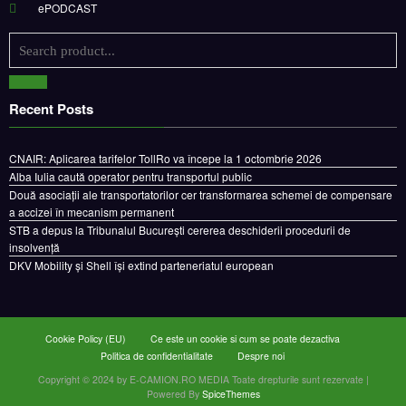
ePODCAST
Recent Posts
CNAIR: Aplicarea tarifelor TollRo va începe la 1 octombrie 2026
Alba Iulia caută operator pentru transportul public
Două asociații ale transportatorilor cer transformarea schemei de compensare
a accizei în mecanism permanent
STB a depus la Tribunalul București cererea deschiderii procedurii de
insolvență
DKV Mobility și Shell își extind parteneriatul european
Cookie Policy (EU)
Ce este un cookie si cum se poate dezactiva
Politica de confidentialitate
Despre noi
Copyright © 2024 by E-CAMION.RO MEDIA Toate drepturile sunt rezervate |
Powered By
SpiceThemes