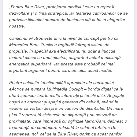
„Pentru Blue River, protejarea mediului este un reper în
dezvoltare și o țintă strategică, iar testarea camioanelor ce se
potrivesc filosofiei noastre de business stă la baza alegerilor
noastre.
Camionul eActros este unic la nivel de concept pentru că
Mercedes-Benz Trucks a regândit întregul sistem de
propulsie, în special axa electrificată, nu doar a înlocuit
motorul diesel cu unul electric, asigurând astfel o eficiență
energetică superioară. Iar acesta este probabil cel mai
important argument pentru care am ales acest model.
Printre celelalte funcționalități apreciate ale camionului
eActros se numără Multimedia Cockpit – bordul digital ce le
oferă șoferilor foarte multe informații și funcții utile. Angajații
noștri au apreciat și spațiul generos din cabină, având în
vedere că vorbim despre un camion de distribuție. Un mare
plus îl reprezintă sistemele de siguranță prin senzorii de
proximitate, care împreună cu oglinzile MirrorCam, definesc o
experiență de conducere relaxată la volanul eActros.
De
asemenea, noi, cei de la Blue River, dorim ca acest camion