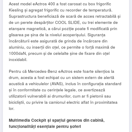
Acest model eActros 400 a fost carosat cu box frigorific
Kiesling și agregat frigorific cu recorder de temperatură.
Suprastructura beneficiază de scară de acces retractabilă și
de un perete despărțitor COOL SLIDE, cu trei elemente de
etanșare magnetică, a cărui poziție poate fi modificată prin
glisarea pe șina de la nivelul acoperișului. Siguranța
încărcăturii este asigurată de grinda de încărcare din
aluminiu, cu inserții din oțel, ce permite o forță maximă de
1000daN, precum și de celelalte șine de fixare din oțel
inoxidabil.
Pentru că Mercedes-Benz eActros este foarte silențios la
drum, acesta a fost echipat cu un sistem extern de alertă
acustică a vehiculelor (AVAS), inclus în configurația standard
și în conformitate cu cerințele legale, ce avertizează
utilizatorii vulnerabili ai drumurilor, cum ar fi pietonii sau
bicicliștii, cu privire la camionul electric aflat în proximitatea
lor.
Multimedia Cockpit și spațiul generos din cabină,
funcționalități esențiale pentru șoferi