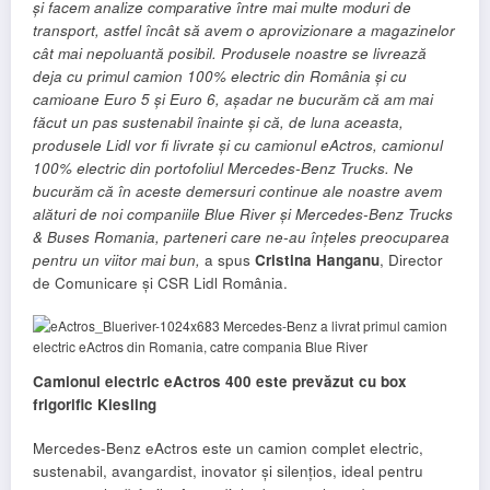
și facem analize comparative între mai multe moduri de
transport, astfel încât să avem o aprovizionare a magazinelor
cât mai nepoluantă posibil. Produsele noastre se livrează
deja cu primul camion 100% electric din România și cu
camioane Euro 5 și Euro 6, așadar ne bucurăm că am mai
făcut un pas sustenabil înainte și că, de luna aceasta,
produsele Lidl vor fi livrate și cu camionul eActros, camionul
100% electric din portofoliul Mercedes-Benz Trucks. Ne
bucurăm că în aceste demersuri continue ale noastre avem
alături de noi companiile Blue River și Mercedes-Benz Trucks
& Buses Romania, parteneri care ne-au înțeles preocuparea
pentru un viitor mai bun,
a spus
Cristina Hanganu
, Director
de Comunicare și CSR Lidl România.
Camionul electric eActros 400 este prevăzut cu box
frigorific Kiesling
Mercedes-Benz eActros este un camion complet electric,
sustenabil, avangardist, inovator și silențios, ideal pentru