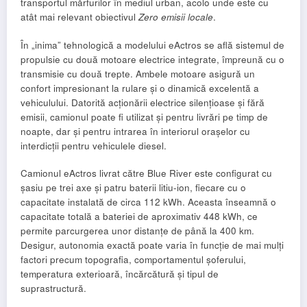
transportul mărfurilor în mediul urban, acolo unde este cu
atât mai relevant obiectivul
Zero emisii locale
.
În „inima” tehnologică a modelului eActros se află sistemul de
propulsie cu două motoare electrice integrate, împreună cu o
transmisie cu două trepte. Ambele motoare asigură un
confort impresionant la rulare și o dinamică excelentă a
vehiculului. Datorită acționării electrice silențioase și fără
emisii, camionul poate fi utilizat și pentru livrări pe timp de
noapte, dar și pentru intrarea în interiorul orașelor cu
interdicții pentru vehiculele diesel.
Camionul eActros livrat către Blue River este configurat cu
șasiu pe trei axe și patru baterii litiu-ion, fiecare cu o
capacitate instalată de circa 112 kWh. Aceasta înseamnă o
capacitate totală a bateriei de aproximativ 448 kWh, ce
permite parcurgerea unor distanțe de până la 400 km.
Desigur, autonomia exactă poate varia în funcție de mai mulți
factori precum topografia, comportamentul șoferului,
temperatura exterioară, încărcătură și tipul de
suprastructură.