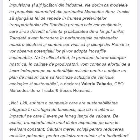
impulsiona și alți jucători din industrie. Ne dorim ca modelele
cu propulsie alternativă din portofoliul Mercedes-Benz Trucks
să ajungă la fel de repede
în fruntea preferințelor
transportatorilor din România precum cele convenționale,
care și-au dovedit eficiența și fiabilitatea de-a lungul anilor.
Totodată avem încredere în performanțele camioanelor
noastre electrice și suntem convinși că și clienții din România
vor observa potențialul lor și vor adopta inovațiile
sustenabile. Nu în ultimul rând, le promitem tuturor clienților
noștri că, în calitate de producători, vom continua efortul de a
lucra îndeaproape cu autoritățile avizate pentru a obține un
plan de măsuri care să faciliteze achiziția de vehicule
ecologice și sustenabile”
, a declarat
Valeriu Zaharia
, CEO
Mercedes-Benz Trucks & Buses Romania.
„Noi, Lidl, suntem o companie care are sustenabilitatea
integrată în strategia de business, așa că ne uităm la
impactul pe care îl avem pe întreg lanțul de valoare. De
aceea, transportul este unul dintre aspectele pe care le
evaluăm constant. Căutăm mereu soluții pentru reducerea
emisiilor poluante, pentru optimizarea rutelor și a încărcăturii