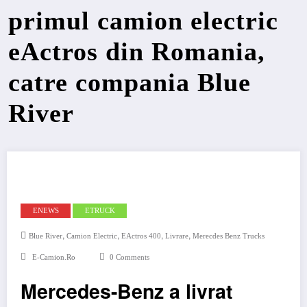
primul camion electric
eActros din Romania,
catre compania Blue
River
ENEWS
ETRUCK
,
,
,
,
Blue River
Camion Electric
EActros 400
Livrare
Merecdes Benz Trucks
E-Camion.ro
0 Comments
Mercedes-Benz a livrat