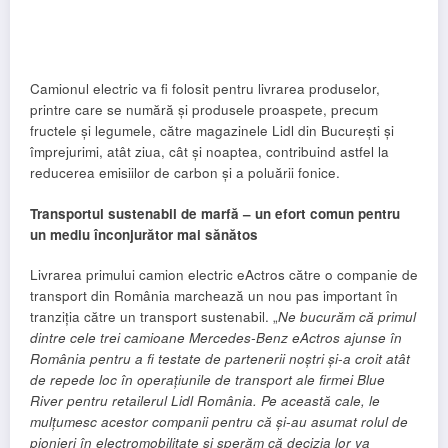
Camionul electric va fi folosit pentru livrarea produselor,
printre care se numără și produsele proaspete, precum
fructele și legumele, către magazinele Lidl din București și
împrejurimi, atât ziua, cât și noaptea, contribuind astfel la
reducerea emisiilor de carbon și a poluării fonice.
Transportul sustenabil de marfă – un efort comun pentru
un mediu înconjurător mai sănătos
Livrarea primului camion electric eActros către o companie de
transport din România marchează un nou pas important în
tranziția către un transport sustenabil. „
Ne bucurăm că primul
dintre cele trei camioane Mercedes-Benz eActros ajunse în
România pentru a fi testate de partenerii noștri și-a croit atât
de repede loc în operațiunile de transport ale firmei Blue
River pentru retailerul Lidl România. Pe această cale, le
mulțumesc acestor companii pentru că și-au asumat rolul de
pionieri în electromobilitate și sperăm că decizia lor va