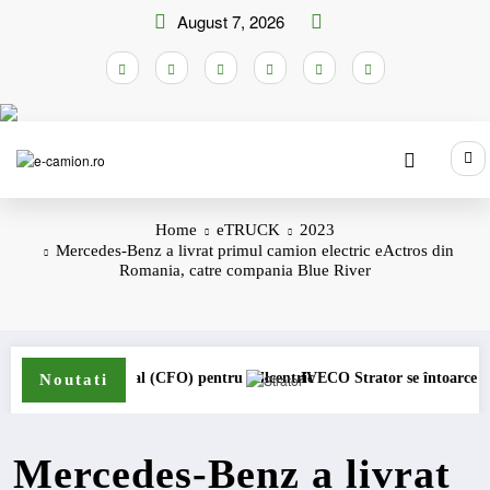
Skip
August 7, 2026
to
content
Home
eTRUCK
2023
Mercedes-Benz a livrat primul camion electric eActros din
Romania, catre compania Blue River
al (CFO) pentru cellcentric
IVECO Strator se întoarce
BursaTran
Noutati
Mercedes-Benz a livrat