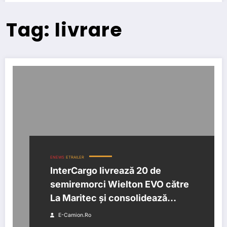
Tag: livrare
ENEWS
ETRAILER
InterCargo livrează 20 de
semiremorci Wielton EVO către
La Maritec și consolidează
parteneriatul pe termen lung
E-Camion.ro