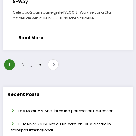
S-Way
Cele două camioane grele IVECO S-Way se vor alătur
a flotei de vehicule IVECO furnizate Scuderiei…
Read More
Posts
1
2
5
…
pagination
Recent Posts
DKV Mobility și Shell își extind parteneriatul european
Blue River: 26.123 km cu un camion 100% electric în
transport internațional