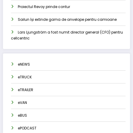
Proiectul Revoy prinde contur
Sailun își extinde gama de anvelope pentru camioane
Lars Ljungström a fost numit director general (CFO) pentru
cellcentric
eNEWS
eTRUCK
eTRAILER
eVAN
eBUS
ePODCAST