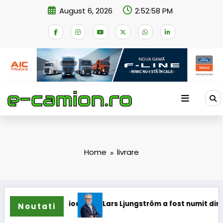
Skip
August 6, 2026
2:52:59 PM
to
content
Home
livrare
ane
Lars Ljungström a fost numit director general (CFO) pe
Noutati