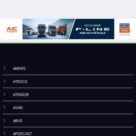
eNEWS
eTRUCK
eTRAILER
eVAN
eBUS
ePODCAST