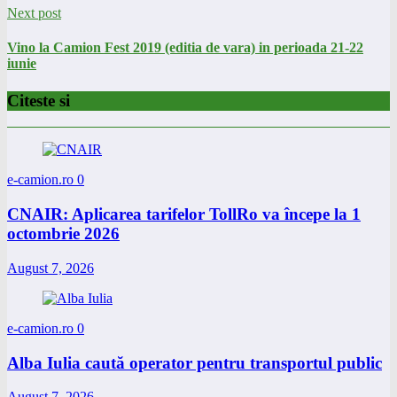
Next post
Vino la Camion Fest 2019 (editia de vara) in perioada 21-22
iunie
Citeste si
e-camion.ro
0
CNAIR: Aplicarea tarifelor TollRo va începe la 1
octombrie 2026
August 7, 2026
e-camion.ro
0
Alba Iulia caută operator pentru transportul public
August 7, 2026