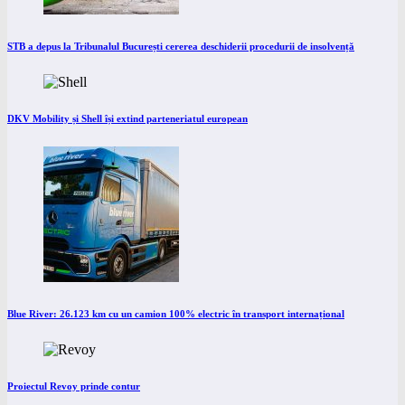
STB a depus la Tribunalul București cererea deschiderii procedurii de insolvență
DKV Mobility și Shell își extind parteneriatul european
Blue River: 26.123 km cu un camion 100% electric în transport internațional
Proiectul Revoy prinde contur