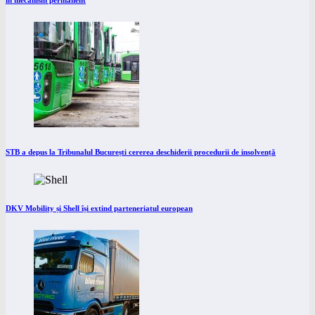
în mecanism permanent
STB a depus la Tribunalul București cererea deschiderii procedurii de insolvență
DKV Mobility și Shell își extind parteneriatul european