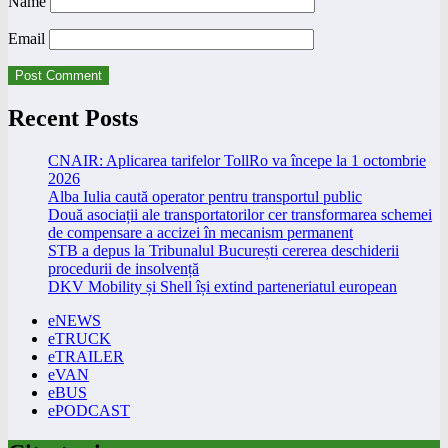
Name
Email
Recent Posts
CNAIR: Aplicarea tarifelor TollRo va începe la 1 octombrie
2026
Alba Iulia caută operator pentru transportul public
Două asociații ale transportatorilor cer transformarea schemei
de compensare a accizei în mecanism permanent
STB a depus la Tribunalul București cererea deschiderii
procedurii de insolvență
DKV Mobility și Shell își extind parteneriatul european
eNEWS
eTRUCK
eTRAILER
eVAN
eBUS
ePODCAST