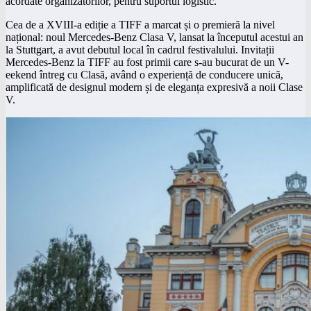
acordate organizatorilor, pentru suportul logistic.
Cea de a XVIII-a ediție a TIFF a marcat și o premieră la nivel
național: noul Mercedes-Benz Clasa V, lansat la începutul acestui an
la Stuttgart, a avut debutul local în cadrul festivalului. Invitații
Mercedes-Benz la TIFF au fost primii care s-au bucurat de un V-
eekend întreg cu Clasă, având o experiență de conducere unică,
amplificată de designul modern și de eleganța expresivă a noii Clase
V.