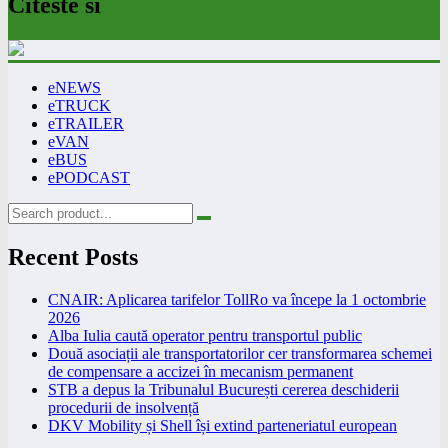
Citeste si
eNEWS
eTRUCK
eTRAILER
eVAN
eBUS
ePODCAST
Recent Posts
CNAIR: Aplicarea tarifelor TollRo va începe la 1 octombrie
2026
Alba Iulia caută operator pentru transportul public
Două asociații ale transportatorilor cer transformarea schemei
de compensare a accizei în mecanism permanent
STB a depus la Tribunalul București cererea deschiderii
procedurii de insolvență
DKV Mobility și Shell își extind parteneriatul european