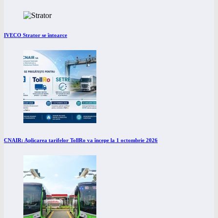
IVECO Strator se întoarce
CNAIR: Aplicarea tarifelor TollRo va începe la 1 octombrie 2026