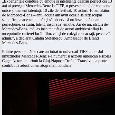
„Experiențele conduse cu emoție și inteligență descriu perfect cei 13
ani ai poveștii Mercedes-Benz la TIFF, o poveste plină de momente
unice și oameni talentați. 10 zile de festival, 10 actori, 10 ani alături
de Mercedes-Benz – anul acesta am avut ocazia să redescopăr
semnificația acestui număr și să observ că nu înseamnă doar
perfecțiune, ci curaj, talent, inspirație, emoție. An de an, alături de
Mercedes-Benz, mă las inspirat atât de actori ambițioși aflați la
începuturile carierei lor în film, cât și de colegi consacrați, pe care îi
admir.”, a declarat Cătălin Ștefănescu, Ambasador de Brand
Mercedes-Benz.
Printre personalitățile care au intrat în universul TIFF la bordul
limuzinelor Mercedes-Benz s-a numărat și actorul american Nicolas
Cage. Actorul a primit la Cluj-Napoca Trofeul Transilvania pentru
contribuţia adusă cinematografiei mondiale.