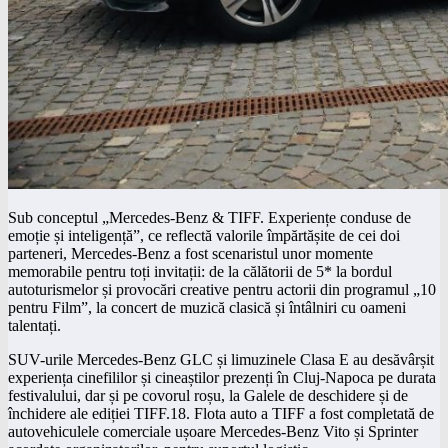
Sub conceptul „Mercedes-Benz & TIFF. Experiențe conduse de
emoție și inteligență”, ce reflectă valorile împărtășite de cei doi
parteneri, Mercedes-Benz a fost scenaristul unor momente
memorabile pentru toți invitații: de la călătorii de 5* la bordul
autoturismelor și provocări creative pentru actorii din programul „10
pentru Film”, la concert de muzică clasică și întâlniri cu oameni
talentați.
SUV-urile Mercedes-Benz GLC și limuzinele Clasa E au desăvârșit
experiența cinefililor și cineaștilor prezenți în Cluj-Napoca pe durata
festivalului, dar și pe covorul roșu, la Galele de deschidere și de
închidere ale ediției TIFF.18. Flota auto a TIFF a fost completată de
autovehiculele comerciale ușoare Mercedes-Benz Vito și Sprinter