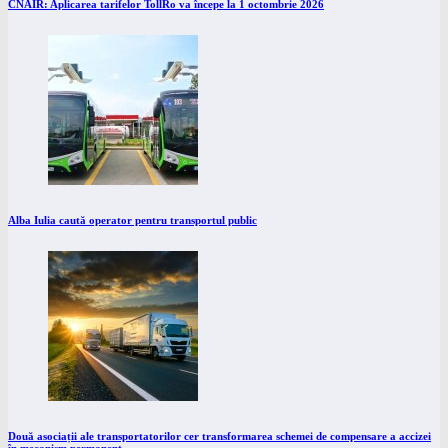
CNAIR: Aplicarea tarifelor TollRo va începe la 1 octombrie 2026
Alba Iulia caută operator pentru transportul public
Două asociații ale transportatorilor cer transformarea schemei de compensare a accizei