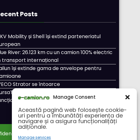
ecent Posts
KV Mobility și Shell își extind parteneriatul
uropean
lue River: 26.123 km cu un camion 100% electric
n transport internațional
ailun își extinde gama de anvelope pentru
amioane
VECO Strator se întoarce
ursaTransport/123cargo introduce o nouă
Manage Consent
uncționalitate
Această pagină web folosește cookie-
uri pentru a îmbunătăți experiența de
navigare și a asigura funcționalițăți
adiționale.
fidentialitate
Despre noi
Manage services