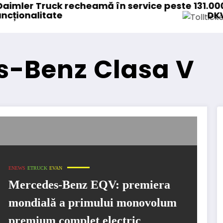
amă în service peste 131.000 de camioane
DKV Mobility achizițion
s-Benz Clasa V
ENEWS
ETRUCK
EVAN
Mercedes-Benz EQV: premiera
mondială a primului monovolum
premium complet electric