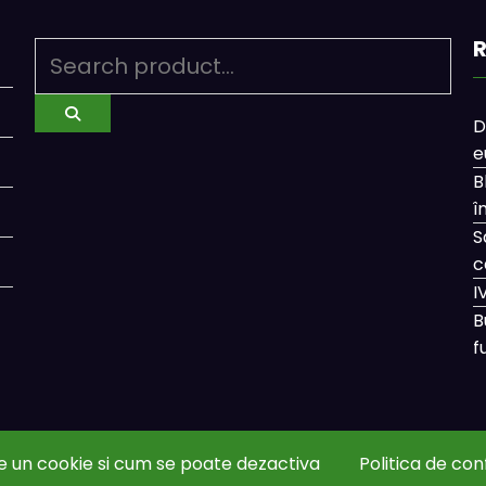
R
D
e
B
î
S
c
I
B
f
e un cookie si cum se poate dezactiva
Politica de con