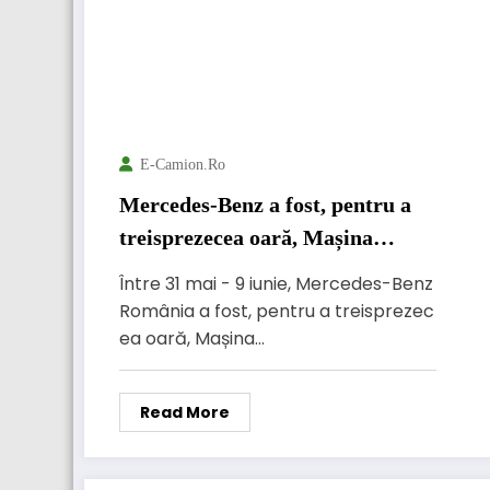
E-Camion.ro
Mercedes-Benz a fost, pentru a
treisprezecea oară, Mașina
Oficială a Festivalului
Între 31 mai - 9 iunie, Mercedes-Benz
Internaţional de Film
România a fost, pentru a treisprezec
Transilvania
ea oară, Mașina…
Read More