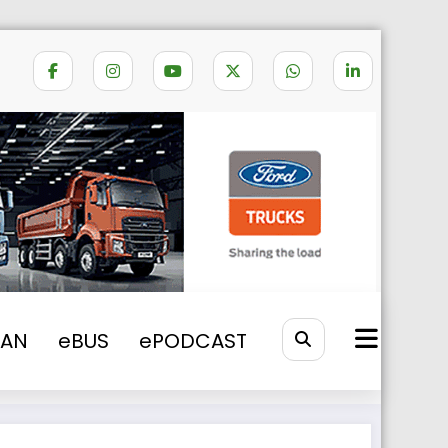
Home
Mercedes-Benz Clasa V
VAN
eBUS
ePODCAST