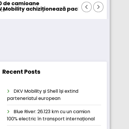
Windrose intră în operaț
ează pachetul majoritar de acțiuni la Tollticket
Recent Posts
DKV Mobility și Shell își extind
parteneriatul european
Blue River: 26.123 km cu un camion
100% electric în transport internațional