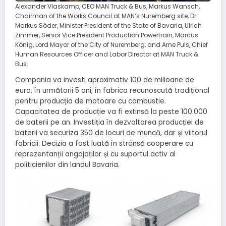
Alexander Vlaskamp, CEO MAN Truck & Bus, Markus Wansch,
Chairman of the Works Council at MAN’s Nuremberg site, Dr
Markus Söder, Minister President of the State of Bavaria, Ulrich
Zimmer, Senior Vice President Production Powertrain, Marcus
König, Lord Mayor of the City of Nuremberg, and Arne Puls, Chief
Human Resources Officer and Labor Director at MAN Truck &
Bus.
Compania va investi aproximativ 100 de milioane de
euro, în următorii 5 ani, în fabrica recunoscută tradițional
pentru producția de motoare cu combustie.
Capacitatea de producție va fi extinsă la peste 100.000
de baterii pe an. Investiția în dezvoltarea producției de
baterii va securiza 350 de locuri de muncă, dar și viitorul
fabricii. Decizia a fost luată în strânsă cooperare cu
reprezentanții angajaților și cu suportul activ al
politicienilor din landul Bavaria.