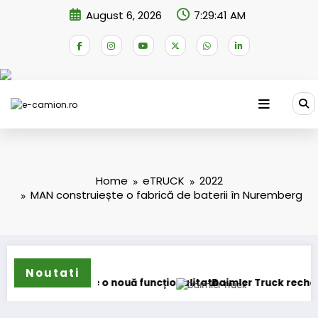
Skip
August 6, 2026
7:29:41 AM
to
content
Home
eTRUCK
2022
MAN construiește o fabrică de baterii în Nuremberg
Noutati
uă funcționalitate
Daimler Truck recheamă în service peste 13