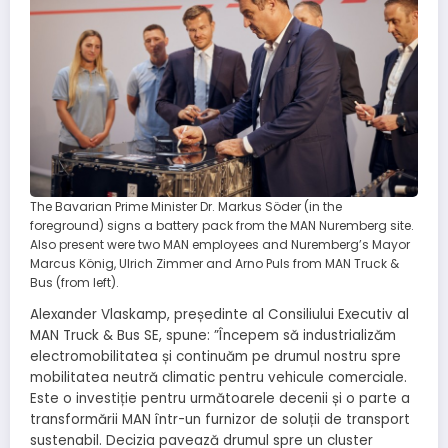
The Bavarian Prime Minister Dr. Markus Söder (in the
foreground) signs a battery pack from the MAN Nuremberg site.
Also present were two MAN employees and Nuremberg’s Mayor
Marcus König, Ulrich Zimmer and Arno Puls from MAN Truck &
Bus (from left).
Alexander Vlaskamp, președinte al Consiliului Executiv al
MAN Truck & Bus SE, spune: ”Începem să industrializăm
electromobilitatea și continuăm pe drumul nostru spre
mobilitatea neutră climatic pentru vehicule comerciale.
Este o investiție pentru următoarele decenii și o parte a
transformării MAN într-un furnizor de soluții de transport
sustenabil. Decizia pavează drumul spre un cluster