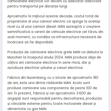
camioanele electrice vor deveni cu adevărat adecvate
pentru transportul pe distanțe lungi.
Aproximativ la mijlocul acestei decade, costul total de
proprietate al unui camion electric va ajunge la același
nivel cu al unui camion diesel. MAN așteaptă o creștere
semnificativă a cererii de vehicule electrice cel târziu din
acel moment, cu condiția ca infrastructura necesară de
încărcare să fie disponibilă.
Producția de camioane electrice grele MAN va debuta la
Munchen la începutul anului 2024. MAN produce deja de
câțiva ani camioane electrice în serie mică, dar și
autobuze electrice urbane și vanuri electrice.
Fabrica din Nuremberg, cu o istorie de aproximativ 180
de ani, este una dintre rădăcinile MAN. Acolo sunt
produse camioane sau componente de peste 100 de
ani. În prezent, fabrica și cei aproximativ 3.600 de
angajați sunt responsabili pentru dezvoltarea, producția
și vânzările externe pentru toate motoarele diesel și
alimentate cu gaz MAN.