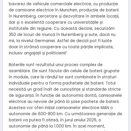
bavarez de vehicule comerciale electrice, cu producție
de camioane electrice în Munchen, producție de baterii
în Nuremberg, cercetare și dezvoltare în ambele locații,
dar și o excelentă cooperare cu universitățile și
institutele din regiune. Cu această decizie, securizăm
350 de locuri de muncă în Nuremberg și sute, dacă nu
mii, la nivelul Germaniei. Astfel de decizii pot fi luate
doar în strânsă cooperare cu toate părțile implicate,
inclusiv angajații și politicienii”.
Bateriile sunt rezultatul unui proces complex de
asamblare. Ele sunt făcute din celule de baterii grupate
în module, care le rândul lor sunt combinate în straturi
individuale pentru a forma pachetele de baterii. Totul
necesită un grad înalt de cunoștințe și standarde stricte
de siguranță. În funcție de autonomia dorită, camioanele
electrice au nevoie de până la șase pachete de baterii.
Acestea vor oferi inițial camioanelor electrice MAN o
autonomie de 600-800 km. Cu următoarea generație de
baterii va putea fi atinsă, în jurul anului 2026, o
autonomie de până la 1.000 km. În acel moment,