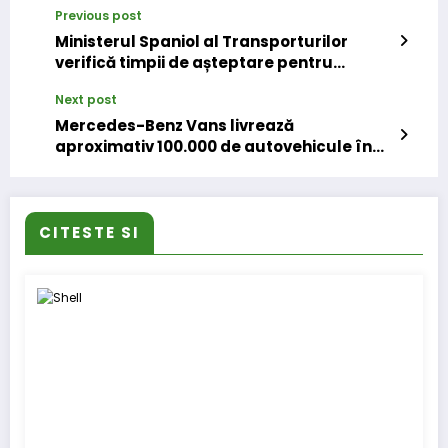
Previous post
Ministerul Spaniol al Transporturilor
verifică timpii de așteptare pentru
camioane la incarcare/descarcare
Next post
Mercedes-Benz Vans livrează
aproximativ 100.000 de autovehicule în
cel de-al doilea trimestru al anului 2022
CITESTE SI