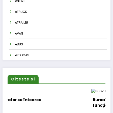
eNEWS
eTRUCK
eTRAILER
eVAN
eBUS
ePODCAST
Citeste si
BursaTransport/123cargo introduce o nouă
funcționalitate