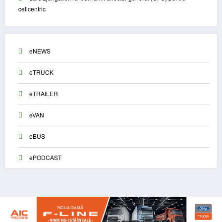
cellcentric
eNEWS
eTRUCK
eTRAILER
eVAN
eBUS
ePODCAST