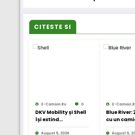
CITESTE SI
E-Camion.ro
0
E-Camion.r
DKV Mobility și Shell
Blue River:
își extind
cu un cami
parteneriatul
electric în
european
August 5, 2026
internațio
August 5, 2