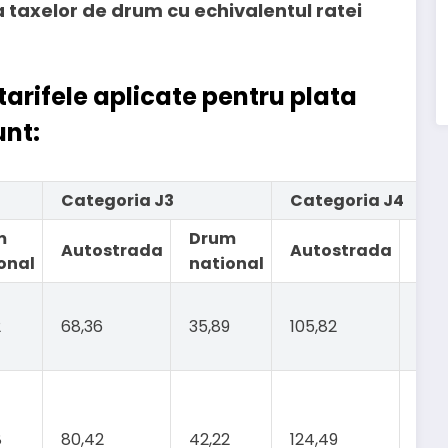
taxelor de drum cu echivalentul ratei
tarifele aplicate pentru plata
unt:
Categoria J3
Categoria J4
m
Drum
Dr
Autostrada
Autostrada
onal
national
nat
2
68,36
35,89
105,82
66,
8
80,42
42,22
124,49
77,