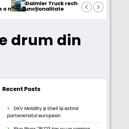
amă în service peste 131.000 de camioane
DKV Mobility achizițione
de drum din
Recent Posts
DKV Mobility și Shell își extind
parteneriatul european
Blue River: 26.123 km cu un camion