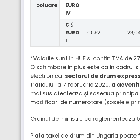
poluare
EURO
IV
C ≤
EURO
65,92
28,0
I
*Valorile sunt in HUF si contin TVA de 2
O schimbare in plus este ca in cadrul 
electronica
sectorul de drum express 
traficului la 7 februarie 2020,
a devenit
mai sus afecteaza și soseaua principal
modificari de numerotare (șoselele prin
Ordinul de ministru ce reglementeaza toa
Plata taxei de drum din Ungaria poate f