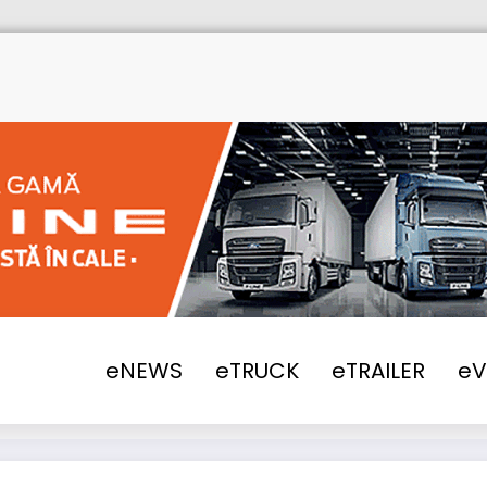
Home
eNEWS
2020
Majorare tari
eNEWS
eTRUCK
eTRAILER
e