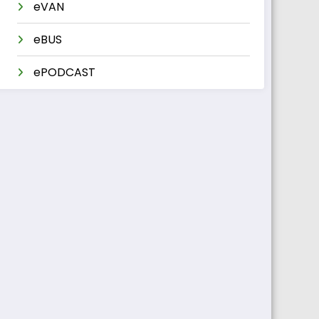
eVAN
eBUS
ePODCAST
um
ional
00
65