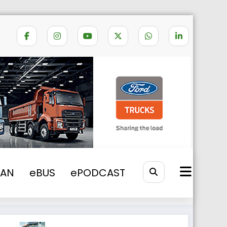
fe la plata taxei de drum din Ungaria
VAN
eBUS
ePODCAST