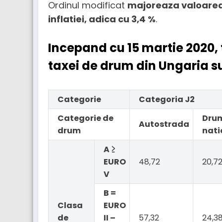
Ordinul modificat
majoreaza valoarea 
inflatiei, adica cu 3,4 %
.
Incepand cu 15 martie 2020, 
taxei de drum din Ungaria s
Categorie
Categoria J2
Categorie de
Dru
Autostrada
drum
nati
A ≥
EURO
48,72
20,7
V
B =
Clasa
EURO
de
II –
57,32
24,3