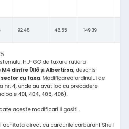
4
92,48
48,55
149,39
93,1
7%
sistemului HU-GO de taxare rutiera
M4 dintre Üllő și Albertirsa
, deschis
 sector cu taxa
. Modificarea ordinului de
a nr. 4, unde au avut loc cu precadere
cipale 401, 404, 405, 406).
te aceste modificari il gasiti .
i achitata direct cu cardurile carburant Shell