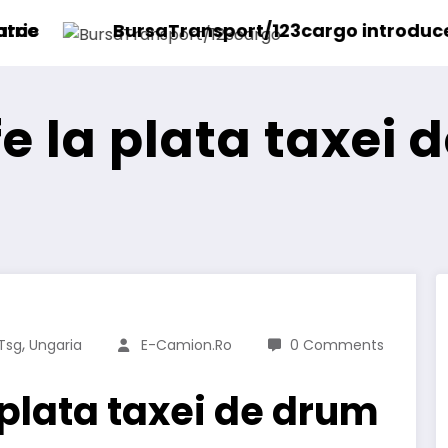
Daimler Truck reche
3cargo introduce o nouă funcționalitate
fe la plata taxei 
,
Tsg
Ungaria
E-Camion.ro
0 Comments
 plata taxei de drum