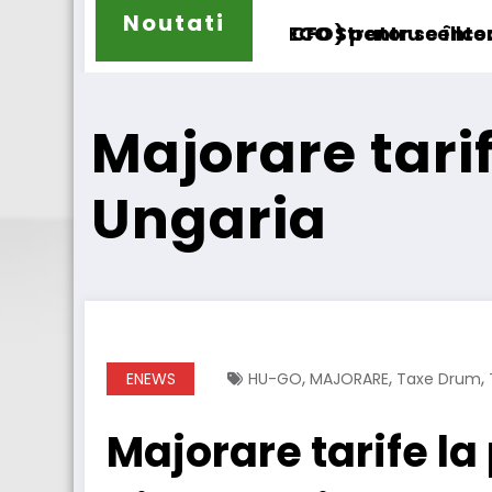
Noutati
O) pentru cellcentric
O Strator se întoarce
BursaTransport/12
Majorare tari
Ungaria
,
,
,
ENEWS
HU-GO
MAJORARE
Taxe Drum
Majorare tarife la