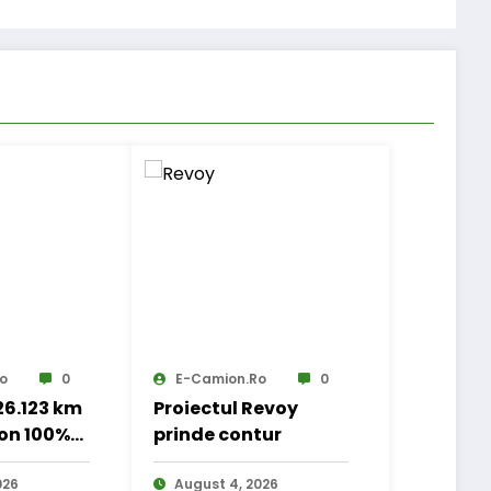
o
0
E-Camion.ro
0
 26.123 km
Proiectul Revoy
on 100%
prinde contur
 transport
nal
026
August 4, 2026