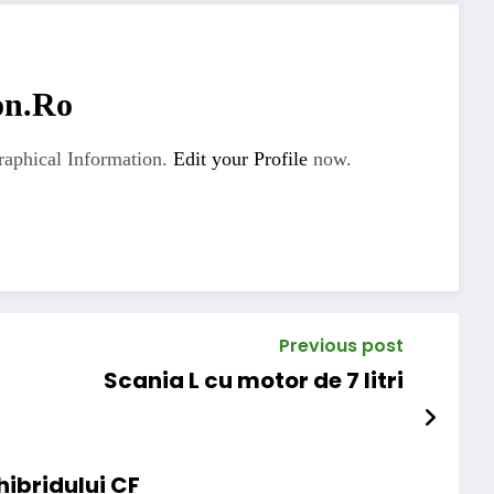
on.ro
aphical Information.
Edit your Profile
now.
Previous post
Scania L cu motor de 7 litri
hibridului CF