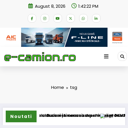
Skip
August 8, 2026
1:42:22 PM
to
content
Home
tsg
pensare a accizei în mecanism permanent
ribunalul București cererea deschiderii procedurii de insolve
DKV Mobility și She
Noutati