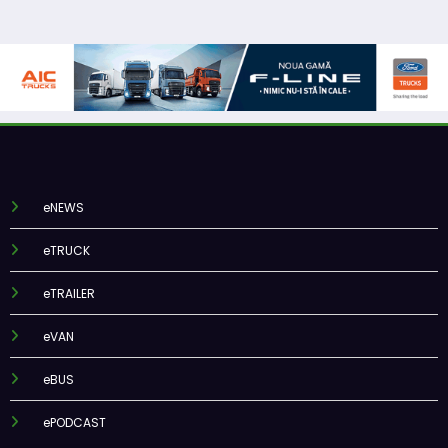
eNEWS
eTRUCK
eTRAILER
eVAN
eBUS
ePODCAST