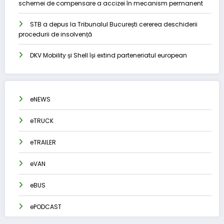
schemei de compensare a accizei în mecanism permanent
STB a depus la Tribunalul București cererea deschiderii
procedurii de insolvență
DKV Mobility și Shell își extind parteneriatul european
eNEWS
eTRUCK
eTRAILER
eVAN
eBUS
ePODCAST