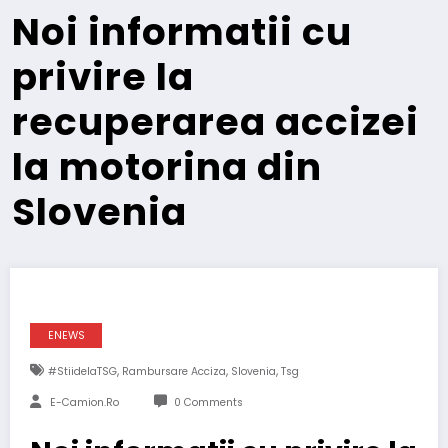
Noi informatii cu
privire la
recuperarea accizei
la motorina din
Slovenia
ENEWS
,
,
,
#stiidelaTSG
Rambursare Acciza
Slovenia
Tsg
E-Camion.ro
0 Comments