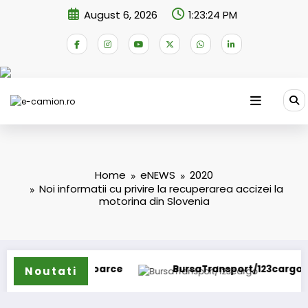
Skip
August 6, 2026
1:23:25 PM
to
content
Home
eNEWS
2020
Noi informatii cu privire la recuperarea accizei la
motorina din Slovenia
 întoarce
BursaTransport/123cargo introduce o nou
Noutati