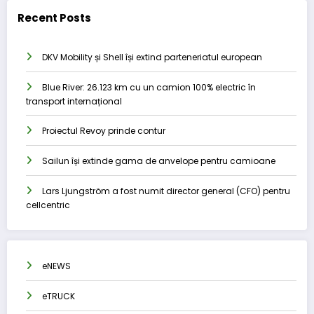
Recent Posts
DKV Mobility și Shell își extind parteneriatul european
Blue River: 26.123 km cu un camion 100% electric în
transport internațional
Proiectul Revoy prinde contur
Sailun își extinde gama de anvelope pentru camioane
Lars Ljungström a fost numit director general (CFO) pentru
cellcentric
eNEWS
eTRUCK