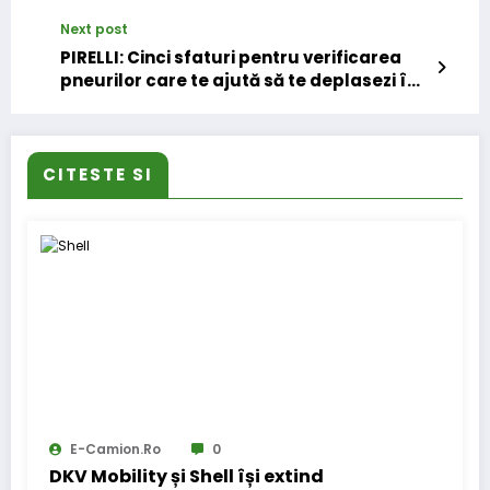
Next post
PIRELLI: Cinci sfaturi pentru verificarea
pneurilor care te ajută să te deplasezi în
siguranță cu mașina
CITESTE SI
E-Camion.ro
0
DKV Mobility și Shell își extind