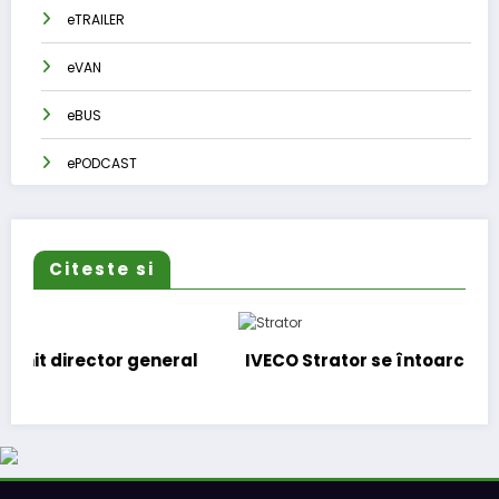
eTRAILER
eVAN
eBUS
ePODCAST
Citeste si
eral
IVECO Strator se întoarce