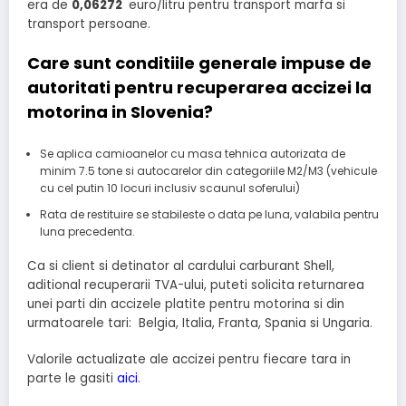
era de
0,06272
euro/litru pentru transport marfa si
transport persoane.
Care sunt conditiile generale impuse de
autoritati pentru recuperarea accizei la
motorina in Slovenia?
Se aplica camioanelor cu masa tehnica autorizata de
minim 7.5 tone si autocarelor din categoriile M2/M3 (vehicule
cu cel putin 10 locuri inclusiv scaunul soferului)
Rata de restituire se stabileste o data pe luna, valabila pentru
luna precedenta.
Ca si client si detinator al cardului carburant Shell,
aditional recuperarii TVA-ului, puteti solicita returnarea
unei parti din accizele platite pentru motorina si din
urmatoarele tari: Belgia, Italia, Franta, Spania si Ungaria.
Valorile actualizate ale accizei pentru fiecare tara in
parte le gasiti
aici
.