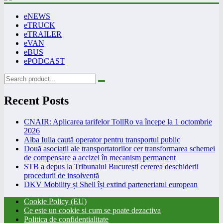
eNEWS
eTRUCK
eTRAILER
eVAN
eBUS
ePODCAST
Recent Posts
CNAIR: Aplicarea tarifelor TollRo va începe la 1 octombrie
2026
Alba Iulia caută operator pentru transportul public
Două asociații ale transportatorilor cer transformarea schemei
de compensare a accizei în mecanism permanent
STB a depus la Tribunalul București cererea deschiderii
procedurii de insolvență
DKV Mobility și Shell își extind parteneriatul european
Cookie Policy (EU)
Ce este un cookie si cum se poate dezactiva
Politica de confidentialitate