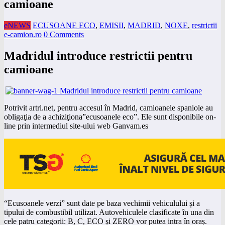
camioane
eNEWS
ECUSOANE ECO
,
EMISII
,
MADRID
,
NOXE
,
restrictii
e-camion.ro
0 Comments
Madridul introduce restrictii pentru
camioane
Potrivit artri.net, pentru accesul în Madrid, camioanele spaniole au
obligaţia de a achiziţiona”ecusoanele eco”. Ele sunt disponibile on-
line prin intermediul site-ului web Ganvam.es
“Ecusoanele verzi” sunt date pe baza vechimii vehiculului și a
tipului de combustibil utilizat. Autovehiculele clasificate în una din
cele patru categorii: B, C, ECO și ZERO vor putea intra în oraș.