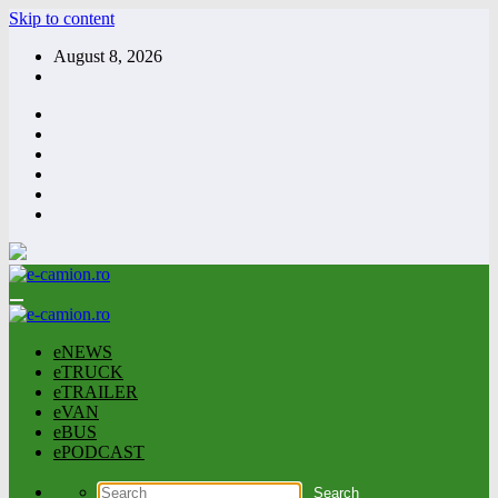
Skip to content
August 8, 2026
eNEWS
eTRUCK
eTRAILER
eVAN
eBUS
ePODCAST