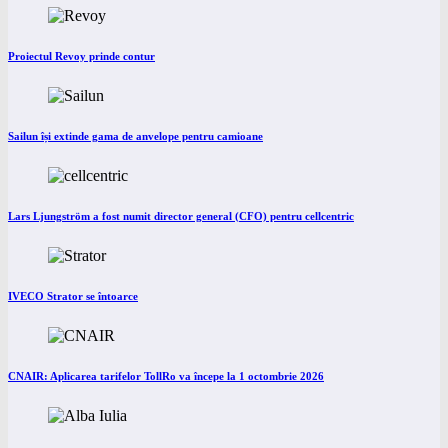
Proiectul Revoy prinde contur
Sailun își extinde gama de anvelope pentru camioane
Lars Ljungström a fost numit director general (CFO) pentru cellcentric
IVECO Strator se întoarce
CNAIR: Aplicarea tarifelor TollRo va începe la 1 octombrie 2026