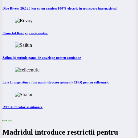
Blue River: 26.123 km cu un camion 100% electric în transport internațional
Proiectul Revoy prinde contur
Sailun își extinde gama de anvelope pentru camioane
Lars Ljungström a fost numit director general (CFO) pentru cellcentric
IVECO Strator se întoarce
Madridul introduce restrictii pentru