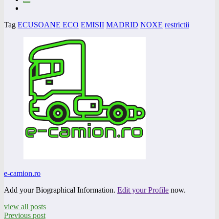
Tag
ECUSOANE ECO
EMISII
MADRID
NOXE
restrictii
e-camion.ro
Add your Biographical Information.
Edit your Profile
now.
view all posts
Previous post