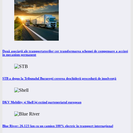
Două asociații ale transportatorilor cer transformarea schemei de compensare a accizei
în mecanism permanent
STB a depus la Tribunalul București cererea deschiderii procedurii de insolvență
DKV Mobility și Shell își extind parteneriatul european
Blue River: 26.123 km cu un camion 100% electric în transport internațional