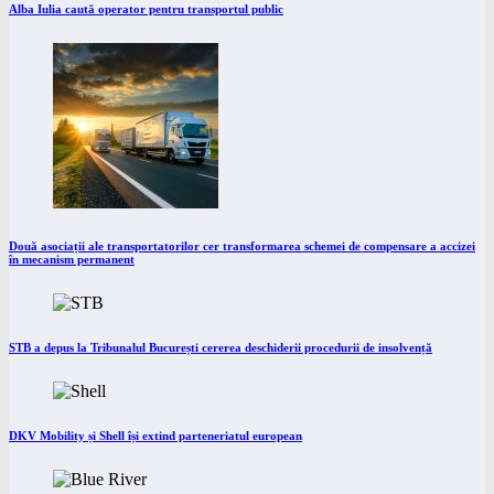
Alba Iulia caută operator pentru transportul public
Două asociații ale transportatorilor cer transformarea schemei de compensare a accizei
în mecanism permanent
STB a depus la Tribunalul București cererea deschiderii procedurii de insolvență
DKV Mobility și Shell își extind parteneriatul european