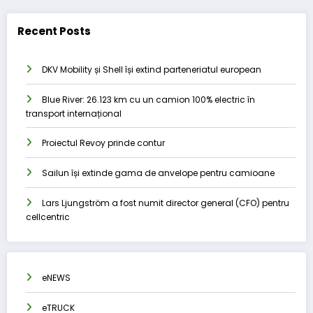
Recent Posts
DKV Mobility și Shell își extind parteneriatul european
Blue River: 26.123 km cu un camion 100% electric în
transport internațional
Proiectul Revoy prinde contur
Sailun își extinde gama de anvelope pentru camioane
Lars Ljungström a fost numit director general (CFO) pentru
cellcentric
eNEWS
eTRUCK