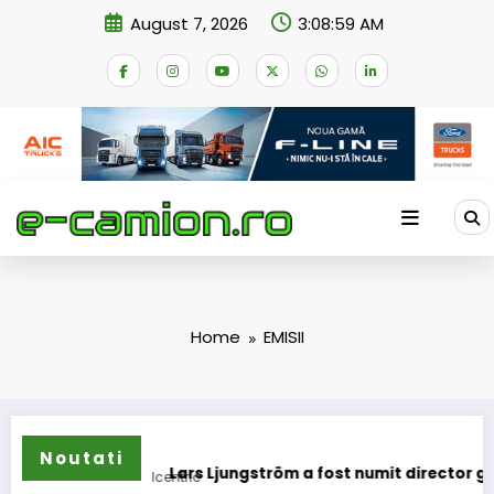
Skip
August 7, 2026
3:08:59 AM
to
content
Home
EMISII
Noutati
mioane
Lars Ljungström a fost numit director general (CFO)