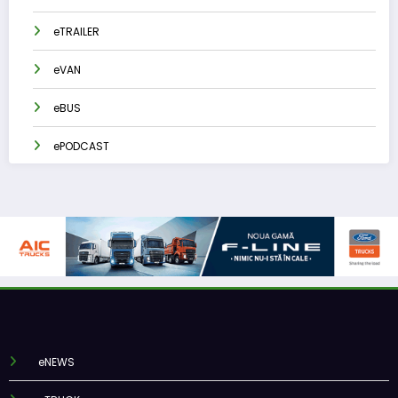
eTRAILER
eVAN
eBUS
ePODCAST
eNEWS