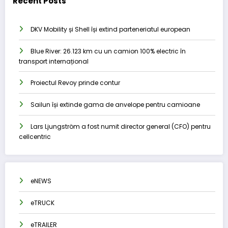
Recent Posts
DKV Mobility și Shell își extind parteneriatul european
Blue River: 26.123 km cu un camion 100% electric în
transport internațional
Proiectul Revoy prinde contur
Sailun își extinde gama de anvelope pentru camioane
Lars Ljungström a fost numit director general (CFO) pentru
cellcentric
eNEWS
eTRUCK
eTRAILER