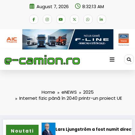
Skip
August 7, 2026
8:32:14 AM
to
content
Home
eNEWS
2025
Internet fizic până în 2040 printr-un proiect UE
ne
Lars Ljungström a fost numit director general (CFO) pen
Noutati