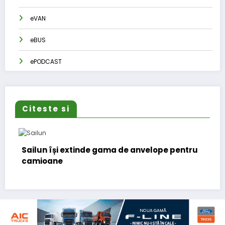
eVAN
eBUS
ePODCAST
Citeste si
ailun își extinde gama de anvelope pentru
Lars L
amioane
(CFO) 