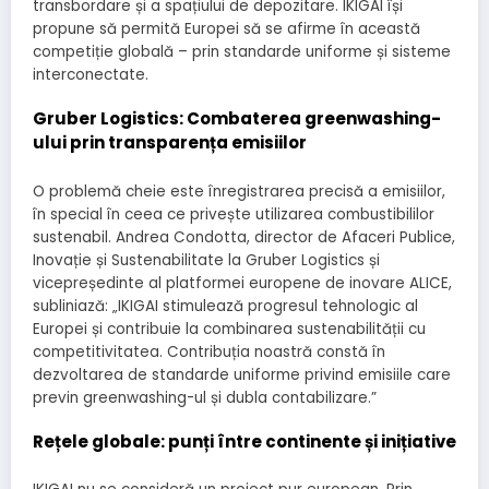
transbordare și a spațiului de depozitare. IKIGAI își
propune să permită Europei să se afirme în această
competiție globală – prin standarde uniforme și sisteme
interconectate.
Gruber Logistics: Combaterea greenwashing-
ului prin transparența emisiilor
O problemă cheie este înregistrarea precisă a emisiilor,
în special în ceea ce privește utilizarea combustibililor
sustenabil. Andrea Condotta, director de Afaceri Publice,
Inovație și Sustenabilitate la Gruber Logistics și
vicepreședinte al platformei europene de inovare ALICE,
subliniază: „IKIGAI stimulează progresul tehnologic al
Europei și contribuie la combinarea sustenabilității cu
competitivitatea. Contribuția noastră constă în
dezvoltarea de standarde uniforme privind emisiile care
previn greenwashing-ul și dubla contabilizare.”
Rețele globale: punți între continente și inițiative