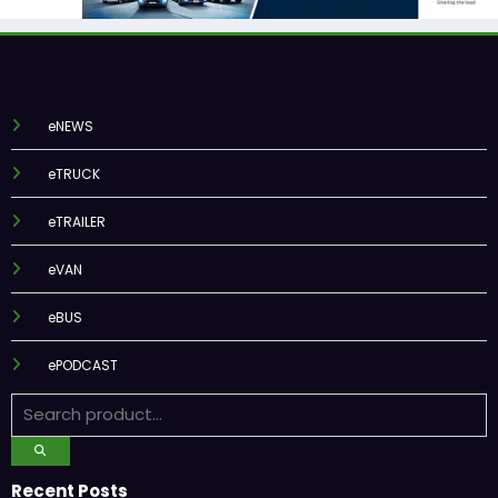
eNEWS
eTRUCK
eTRAILER
eVAN
eBUS
ePODCAST
Recent Posts