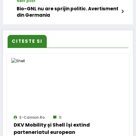
Next post
Bio-GNL nu are sprijin politic. Avertisment
din Germania
CITESTE SI
E-Camion.ro
0
DKV Mobility și Shell își extind
parteneriatul european