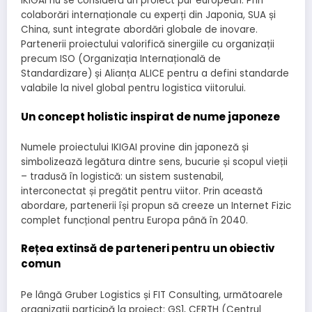
IKIGAI nu se consideră un proiect pur european. Prin
colaborări internaționale cu experți din Japonia, SUA și
China, sunt integrate abordări globale de inovare.
Partenerii proiectului valorifică sinergiile cu organizații
precum ISO (Organizația Internațională de
Standardizare) și Alianța ALICE pentru a defini standarde
valabile la nivel global pentru logistica viitorului.
Un concept holistic inspirat de nume japoneze
Numele proiectului IKIGAI provine din japoneză și
simbolizează legătura dintre sens, bucurie și scopul vieții
– tradusă în logistică: un sistem sustenabil,
interconectat și pregătit pentru viitor. Prin această
abordare, partenerii își propun să creeze un Internet Fizic
complet funcțional pentru Europa până în 2040.
Rețea extinsă de parteneri pentru un obiectiv
comun
Pe lângă Gruber Logistics și FIT Consulting, următoarele
organizații participă la proiect: GS1, CERTH (Centrul