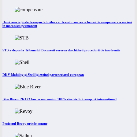
Două asociații ale transportatorilor cer transformarea schemei de compensare a accizei
în mecanism permanent
STB a depus la Tribunalul București cererea deschiderii procedurii de insolvență
DKV Mobility și Shell își extind parteneriatul european
Blue River: 26.123 km cu un camion 100% electric în transport internațional
Proiectul Revoy prinde contur