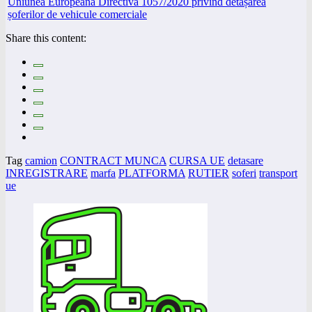
Share this content:
Tag
camion
CONTRACT MUNCA
CURSA UE
detasare
INREGISTRARE
marfa
PLATFORMA
RUTIER
soferi
transport
ue