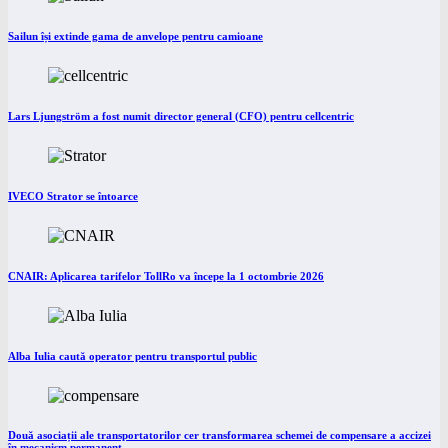
Sailun își extinde gama de anvelope pentru camioane
Lars Ljungström a fost numit director general (CFO) pentru cellcentric
IVECO Strator se întoarce
CNAIR: Aplicarea tarifelor TollRo va începe la 1 octombrie 2026
Alba Iulia caută operator pentru transportul public
Două asociații ale transportatorilor cer transformarea schemei de compensare a accizei
în mecanism permanent