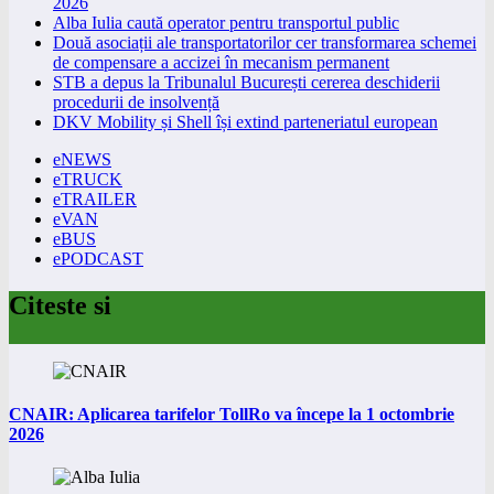
2026
Alba Iulia caută operator pentru transportul public
Două asociații ale transportatorilor cer transformarea schemei
de compensare a accizei în mecanism permanent
STB a depus la Tribunalul București cererea deschiderii
procedurii de insolvență
DKV Mobility și Shell își extind parteneriatul european
eNEWS
eTRUCK
eTRAILER
eVAN
eBUS
ePODCAST
Citeste si
CNAIR: Aplicarea tarifelor TollRo va începe la 1 octombrie
2026