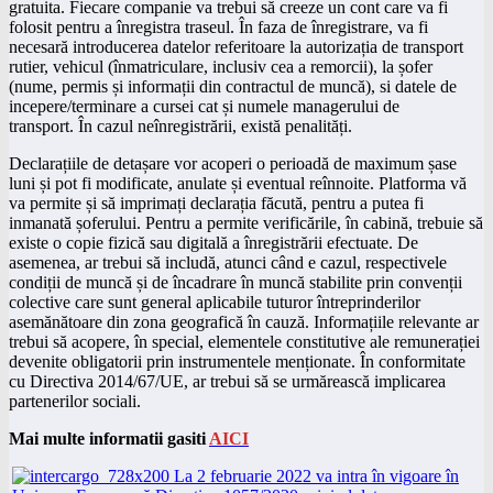
gratuita. Fiecare companie va trebui să creeze un cont care va fi
folosit pentru a înregistra traseul. În faza de înregistrare, va fi
necesară introducerea datelor referitoare la autorizația de transport
rutier, vehicul (înmatriculare, inclusiv cea a remorcii), la șofer
(nume, permis și informații din contractul de muncă), si datele de
incepere/terminare a cursei cat și numele managerului de
transport. În cazul neînregistrării, există penalități.
Declarațiile de detașare vor acoperi o perioadă de maximum șase
luni și pot fi modificate, anulate și eventual reînnoite. Platforma vă
va permite și să imprimați declarația făcută, pentru a putea fi
inmanată șoferului. Pentru a permite verificările, în cabină, trebuie să
existe o copie fizică sau digitală a înregistrării efectuate. De
asemenea, ar trebui să includă, atunci când e cazul, respectivele
condiții de muncă și de încadrare în muncă stabilite prin convenții
colective care sunt general aplicabile tuturor întreprinderilor
asemănătoare din zona geografică în cauză. Informațiile relevante ar
trebui să acopere, în special, elementele constitutive ale remunerației
devenite obligatorii prin instrumentele menționate. În conformitate
cu Directiva 2014/67/UE, ar trebui să se urmărească implicarea
partenerilor sociali.
Mai multe informatii gasiti
AICI