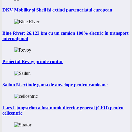
DKV Mobility și Shell își extind parteneriatul european
Blue River: 26.123 km cu un camion 100% electric în transport
internațional
Proiectul Revoy prinde contur
Sailun își extinde gama de anvelope pentru camioane
Lars Ljungström a fost numit director general (CFO) pentru
cellcentric