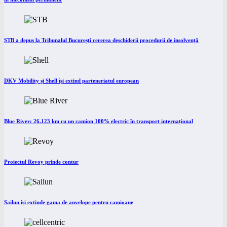
STB a depus la Tribunalul București cererea deschiderii procedurii de insolvență
DKV Mobility și Shell își extind parteneriatul european
Blue River: 26.123 km cu un camion 100% electric în transport internațional
Proiectul Revoy prinde contur
Sailun își extinde gama de anvelope pentru camioane