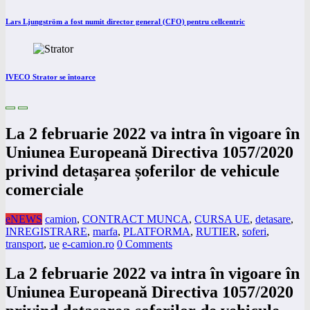
Lars Ljungström a fost numit director general (CFO) pentru cellcentric
IVECO Strator se întoarce
La 2 februarie 2022 va intra în vigoare în
Uniunea Europeană Directiva 1057/2020
privind detașarea șoferilor de vehicule
comerciale
eNEWS
camion
,
CONTRACT MUNCA
,
CURSA UE
,
detasare
,
INREGISTRARE
,
marfa
,
PLATFORMA
,
RUTIER
,
soferi
,
transport
,
ue
e-camion.ro
0 Comments
La 2 februarie 2022 va intra în vigoare în
Uniunea Europeană Directiva 1057/2020