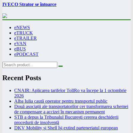
IVECO Strator se întoarce
eNEWS
eTRUCK
eTRAILER
eVAN
eBUS
ePODCAST
Recent Posts
CNAIR: Aplicarea tarifelor TollRo va începe la 1 octombrie
2026
Alba Iulia caută operator pentru transportul public
Două asociații ale transportatorilor cer transformarea schemei
de compensare a accizei în mecanism permanent
STB a depus la Tribunalul București cererea deschiderii
procedurii de insolvență
DKV Mobility și Shell își extind parteneriatul european