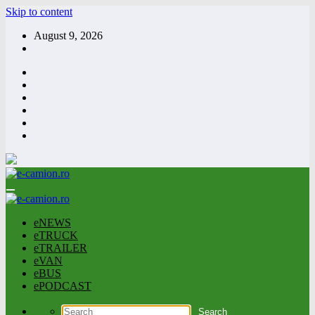
Skip to content
August 9, 2026
eNEWS
eTRUCK
eTRAILER
eVAN
eBUS
ePODCAST