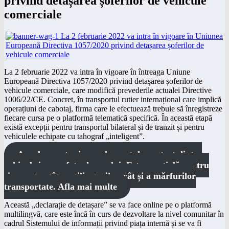
privind detașarea șoferilor de vehicule
comerciale
La 2 februarie 2022 va intra în vigoare în întreaga Uniune
Europeană Directiva 1057/2020 privind detașarea șoferilor de
vehicule comerciale, care modifică prevederile actualei Directive
1006/22/CE. Concret, în transportul rutier internațional care implică
operațiuni de cabotaj, firma care le efectuează trebuie să înregistreze
fiecare cursa pe o platformă telematică specifică.
În această etapă
există excepții pentru transportul bilateral și de tranzit și pentru
vehiculele echipate cu tahograf „inteligent”.
Anvelopa este singurul punct de contact dintre
vehicul și suprafața drumului. Este esențială pentru
siguranța atât a utilizatorilor, cât și a mărfurilor
transportate. Afla mai multe
Această „declarație de detașare” se va face online pe o platformă
multilingvă, care este încă în curs de dezvoltare la nivel comunitar în
cadrul Sistemului de informații privind piața internă și se va fi