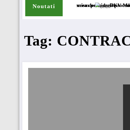
sare a accizei în mecanism permanent
unalul București cererea deschiderii procedurii de insolve
DKV Mobility și Shell î
Noutati
Tag: CONTRA