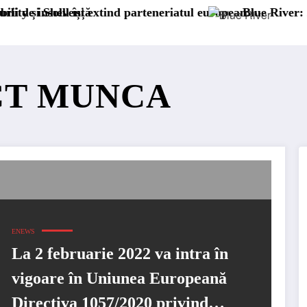
nță
și extind parteneriatul european
Blue River: 26.123 km cu 
CT MUNCA
ENEWS
La 2 februarie 2022 va intra în
vigoare în Uniunea Europeană
Directiva 1057/2020 privind