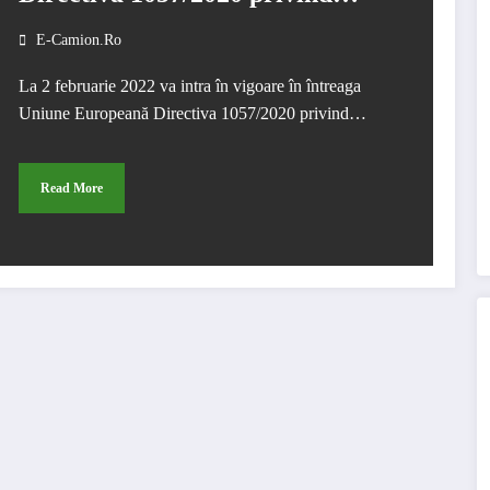
detașarea șoferilor de vehicule
E-Camion.ro
comerciale
La 2 februarie 2022 va intra în vigoare în întreaga
Uniune Europeană Directiva 1057/2020 privind…
Read More