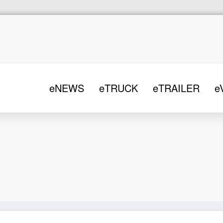
eNEWS
eTRUCK
eTRAILER
e