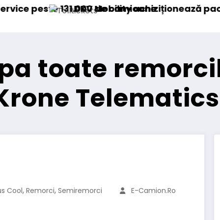
onează pachetul majoritar de acțiuni la Tolltick
Windrose intră în oper
pa toate remorcile
 Krone Telematics
,
,
us Cool
Remorci
Semiremorci
E-Camion.ro