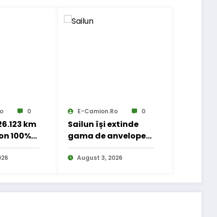
o
0
E-Camion.ro
0
 26.123 km
Sailun își extinde
on 100%
gama de anvelope
 transport
pentru camioane
nal
026
August 3, 2026