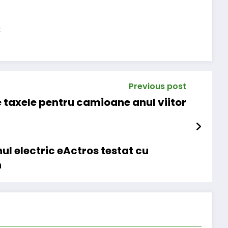
s
Previous post
e taxele pentru camioane anul viitor
l electric eActros testat cu
n