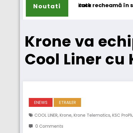
heamă în service peste 131.000 de camioane
DKV Mobility achiziți
Noutati
Krone va echi
Cool Liner cu
ENEWS
ETRAILER
,
,
,
COOL LINER
Krone
Krone Telematics
KSC ProPl
0 Comments