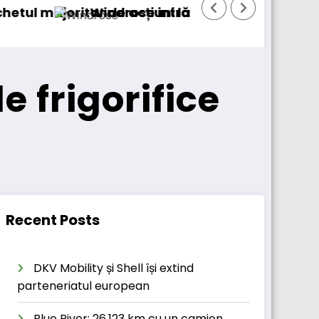
ets
ațiuni comerciale cu DSV
MAN livrează un autobuz 
 frigorifice
Recent Posts
DKV Mobility și Shell își extind
parteneriatul european
Blue River: 26.123 km cu un camion