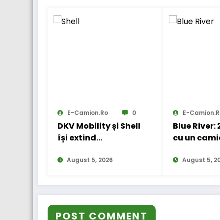
E-Camion.ro
0
E-Camion.r
DKV Mobility și Shell
Blue River:
își extind
cu un cami
parteneriatul
electric în
european
August 5, 2026
internațio
August 5, 2
POST COMMENT